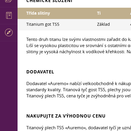
CHEMICKÉ SLOŽENÍ
Třída slitiny
Ti
Titanium got TS5
Základ
Tento druh titanu lze svými vlastnostmi zařadit do
Liší se vysokou plasticitou ve srovnání s ostatními 
slitiny je vysoká náchylnost k vodíkové křehkosti. N
DODAVATEL
Dodavatel «Auremo» nabízí velkoobchodně k nákupu 
standardy kvality. Titanová tyč gost TS5, plechy jso
Titanový plech TS5, cena tyče je zvýhodněná pro ve
NAKUPUJTE ZA VÝHODNOU CENU
Titanový plech TS5 «Auremo», dodavatel tyčí je u