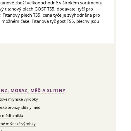
itanové zboží velkoobchodně v širokém sortimentu.
ý titanový plech GOST TS5, dodavatel tyčí pro
. Titanový plech TS5, cena tyče je zvýhodněná pro
 možném čase. Titanová tyč gost TS5, plechy jsou
NZ, MOSAZ, MĚĎ A SLITINY
zové mlýnské výrobky
ské bronzy, slitiny mědi
ny mědi a niklu
né mlýnské výrobky