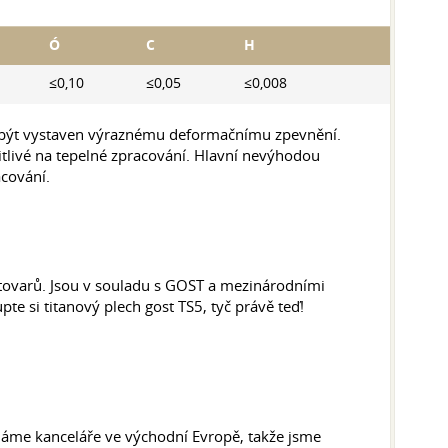
Ó
C
H
≤0,10
≤0,05
≤0,008
že být vystaven výraznému deformačnímu zpevnění.
 citlivé na tepelné zpracování. Hlavní nevýhodou
acování.
tovarů. Jsou v souladu s GOST a mezinárodními
te si titanový plech gost TS5, tyč právě teď!
áme kanceláře ve východní Evropě, takže jsme