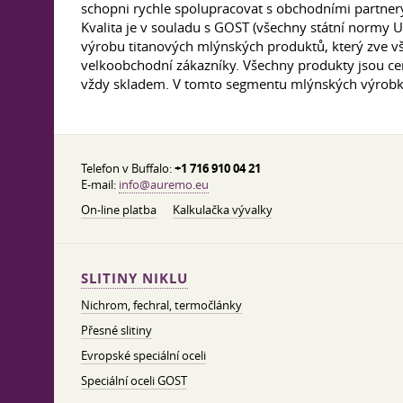
schopni rychle spolupracovat s obchodními partner
Kvalita je v souladu s GOST (všechny státní normy 
výrobu titanových mlýnských produktů, který zve vš
velkoobchodní zákazníky. Všechny produkty jsou cer
vždy skladem. V tomto segmentu mlýnských výrobků 
Telefon v Buffalo:
+1 716 910 04 21
E-mail:
info@auremo.eu
On-line platba
Kalkulačka vývalky
SLITINY NIKLU
Nichrom, fechral, termočlánky
Přesné slitiny
Evropské speciální oceli
Speciální oceli GOST