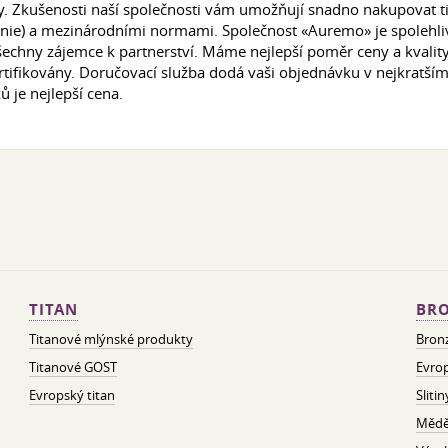
y. Zkušenosti naší společnosti vám umožňují snadno nakupovat t
Unie) a mezinárodními normami. Společnost «Auremo» je spolehliv
echny zájemce k partnerství. Máme nejlepší poměr ceny a kvality
tifikovány. Doručovací služba dodá vaši objednávku v nejkratším
je nejlepší cena.
TITAN
BRO
Titanové mlýnské produkty
Bron
Titanové GOST
Evrop
Evropský titan
Sliti
Mědě