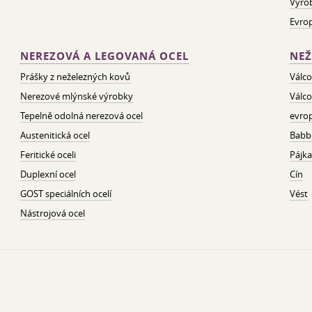
Výro
Evro
NEREZOVÁ A LEGOVANÁ OCEL
NEŽ
Prášky z neželezných kovů
Válco
Nerezové mlýnské výrobky
Válco
Tepelně odolná nerezová ocel
evrop
Austenitická ocel
Babbi
Feritické oceli
Pájka
Duplexní ocel
Cín
GOST speciálních ocelí
Vést
Nástrojová ocel