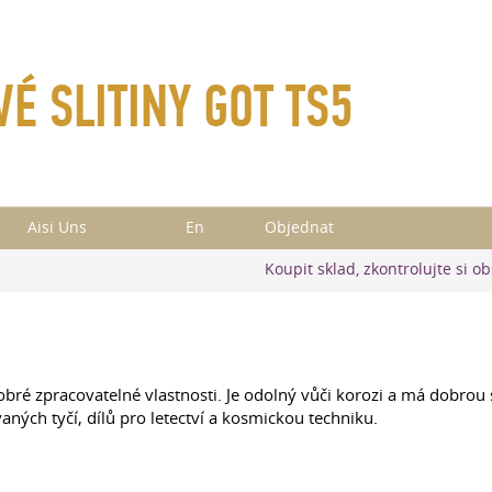
VÉ SLITINY GOT TS5
Aisi Uns
En
Objednat
Koupit sklad, zkontrolujte si o
bré zpracovatelné vlastnosti. Je odolný vůči korozi a má dobrou sv
ných tyčí, dílů pro letectví a kosmickou techniku.