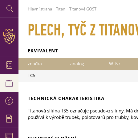
Hlavní strana
Titan
Titanové GOST
PLECH, TYČ Z TITANO
EKVIVALENT
značka
analog
W. Nr.
TC5
TECHNICKÁ CHARAKTERISTIKA
Titanová slitina TS5 označuje pseudo-α slitiny. Má do
používá k výrobě trubek, polotovarů pro trubky, kova