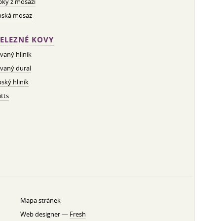
bky z mosazi
pská mosaz
ELEZNÉ KOVY
vaný hliník
vaný dural
ský hliník
tts
Mapa stránek
Web designer —
Fresh