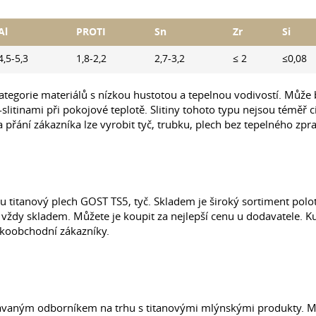
Al
PROTI
Sn
Zr
Si
4,5-5,3
1,8-2,2
2,7-3,2
≤ 2
≤0,08
 kategorie materiálů s nízkou hustotou a tepelnou vodivostí. Mů
α-slitinami při pokojové teplotě. Slitiny tohoto typu nejsou téměř
a přání zákazníka lze vyrobit tyč, trubku, plech bez tepelného zpr
titanový plech GOST TS5, tyč. Skladem je široký sortiment polo
u vždy skladem. Můžete je koupit za nejlepší cenu u dodavatele. Kup
lkoobchodní zákazníky.
znávaným odborníkem na trhu s titanovými mlýnskými produkty. M