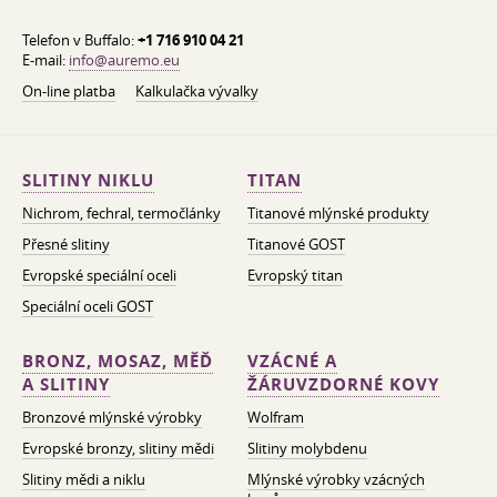
Telefon v Buffalo:
+1 716 910 04 21
E-mail:
info@auremo.eu
On-line platba
Kalkulačka vývalky
SLITINY NIKLU
TITAN
Nichrom, fechral, termočlánky
Titanové mlýnské produkty
Přesné slitiny
Titanové GOST
Evropské speciální oceli
Evropský titan
Speciální oceli GOST
BRONZ, MOSAZ, MĚĎ
VZÁCNÉ A
A SLITINY
ŽÁRUVZDORNÉ KOVY
Bronzové mlýnské výrobky
Wolfram
Evropské bronzy, slitiny mědi
Slitiny molybdenu
Slitiny mědi a niklu
Mlýnské výrobky vzácných