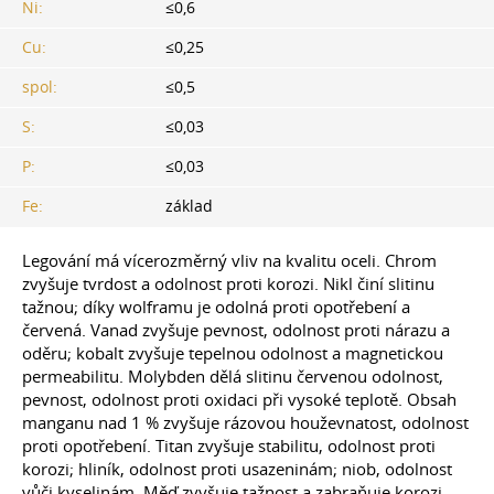
Ni:
≤0,6
Cu:
≤0,25
spol:
≤0,5
S:
≤0,03
P:
≤0,03
Fe:
základ
Legování má vícerozměrný vliv na kvalitu oceli. Chrom
zvyšuje tvrdost a odolnost proti korozi. Nikl činí slitinu
tažnou; díky wolframu je odolná proti opotřebení a
červená. Vanad zvyšuje pevnost, odolnost proti nárazu a
oděru; kobalt zvyšuje tepelnou odolnost a magnetickou
permeabilitu. Molybden dělá slitinu červenou odolnost,
pevnost, odolnost proti oxidaci při vysoké teplotě. Obsah
manganu nad 1 % zvyšuje rázovou houževnatost, odolnost
proti opotřebení. Titan zvyšuje stabilitu, odolnost proti
korozi; hliník, odolnost proti usazeninám; niob, odolnost
vůči kyselinám. Měď zvyšuje tažnost a zabraňuje korozi.