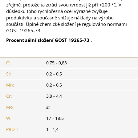
zřejmé, protože ta ztrácí svou tvrdost již při +200 °C. V
důsledku toho rychlořezná ocel výrazně zvyšuje
produktivitu a současně snižuje náklady na výrobu
součásti. Úplné chemické složení je regulováno normami
GOST 19265-73
.
Procentuální složení GOST
19265-73
.
C:
0,75 - 0,83
Si:
0,2 - 0,5
Mn:
0,2 - 0,5
Cr:
3,8 - 4,4
Mo:
≤1
W:
17 - 18.5
PROTI:
1 - 1,4