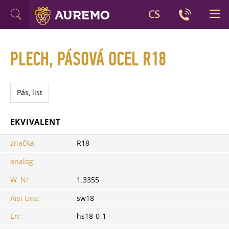
CS
PLECH, PÁSOVÁ OCEL R18
Pás, list
EKVIVALENT
značka:
R18
analog:
W. Nr.:
1.3355
Aisi Uns:
sw18
En:
hs18-0-1