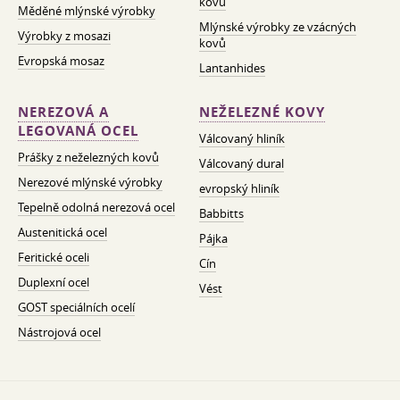
kovů
Měděné mlýnské výrobky
Mlýnské výrobky ze vzácných
Výrobky z mosazi
kovů
Evropská mosaz
Lantanhides
NEREZOVÁ A
NEŽELEZNÉ KOVY
LEGOVANÁ OCEL
Válcovaný hliník
Prášky z neželezných kovů
Válcovaný dural
Nerezové mlýnské výrobky
evropský hliník
Tepelně odolná nerezová ocel
Babbitts
Austenitická ocel
Pájka
Feritické oceli
Cín
Duplexní ocel
Vést
GOST speciálních ocelí
Nástrojová ocel