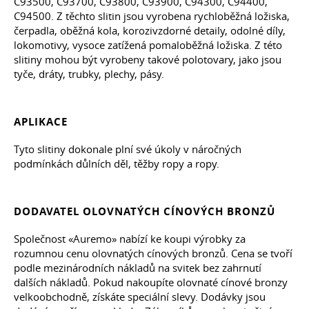
C93500, C93700, C93800, C93900, C94300, C94400,
C94500. Z těchto slitin jsou vyrobena rychloběžná ložiska,
čerpadla, oběžná kola, korozivzdorné detaily, odolné díly,
lokomotivy, vysoce zatížená pomaloběžná ložiska. Z této
slitiny mohou být vyrobeny takové polotovary, jako jsou
tyče, dráty, trubky, plechy, pásy.
APLIKACE
Tyto slitiny dokonale plní své úkoly v náročných
podmínkách důlních děl, těžby ropy a ropy.
DODAVATEL OLOVNATÝCH CÍNOVÝCH BRONZŮ
Společnost «Auremo» nabízí ke koupi výrobky za
rozumnou cenu olovnatých cínových bronzů. Cena se tvoří
podle mezinárodních nákladů na svitek bez zahrnutí
dalších nákladů. Pokud nakoupíte olovnaté cínové bronzy
velkoobchodně, získáte speciální slevy. Dodávky jsou