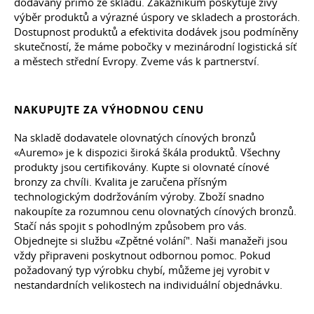
dodávány přímo ze skladu. Zákazníkům poskytuje živý
výběr produktů a výrazné úspory ve skladech a prostorách.
Dostupnost produktů a efektivita dodávek jsou podmíněny
skutečností, že máme pobočky v mezinárodní logistická síť
a městech střední Evropy. Zveme vás k partnerství.
NAKUPUJTE ZA VÝHODNOU CENU
Na skladě dodavatele olovnatých cínových bronzů
«Auremo» je k dispozici široká škála produktů. Všechny
produkty jsou certifikovány. Kupte si olovnaté cínové
bronzy za chvíli. Kvalita je zaručena přísným
technologickým dodržováním výroby. Zboží snadno
nakoupíte za rozumnou cenu olovnatých cínových bronzů.
Stačí nás spojit s pohodlným způsobem pro vás.
Objednejte si službu «Zpětné volání". Naši manažeři jsou
vždy připraveni poskytnout odbornou pomoc. Pokud
požadovaný typ výrobku chybí, můžeme jej vyrobit v
nestandardních velikostech na individuální objednávku.