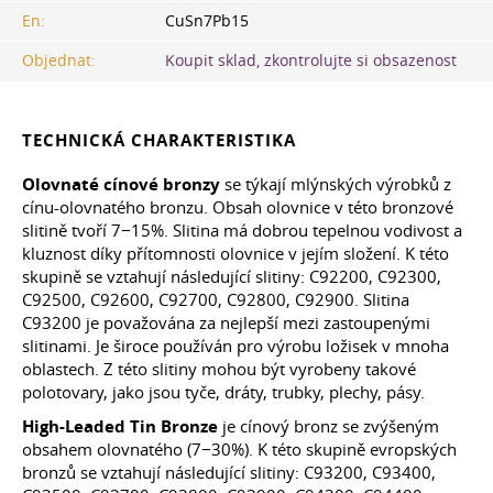
En:
CuSn7Pb15
Objednat:
Koupit sklad, zkontrolujte si obsazenost
TECHNICKÁ CHARAKTERISTIKA
Olovnaté cínové bronzy
se týkají mlýnských výrobků z
cínu-olovnatého bronzu. Obsah olovnice v této bronzové
slitině tvoří 7−15%. Slitina má dobrou tepelnou vodivost a
kluznost díky přítomnosti olovnice v jejím složení. K této
skupině se vztahují následující slitiny: C92200, C92300,
C92500, C92600, C92700, C92800, C92900. Slitina
C93200 je považována za nejlepší mezi zastoupenými
slitinami. Je široce používán pro výrobu ložisek v mnoha
oblastech. Z této slitiny mohou být vyrobeny takové
polotovary, jako jsou tyče, dráty, trubky, plechy, pásy.
High-Leaded Tin Bronze
je cínový bronz se zvýšeným
obsahem olovnatého (7−30%). K této skupině evropských
bronzů se vztahují následující slitiny: C93200, C93400,