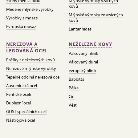
Slitiny mědi a niklu
Mlýnské výrobky vzácných
kovů
Měděné mlýnské výrobky
Mlýnské výrobky ze vzácných
Výrobky z mosazi
kovů
Evropská mosaz
Lantanhides
NEREZOVÁ A
NEŽELEZNÉ KOVY
LEGOVANÁ OCEL
Válcovaný hliník
Prášky z neželezných kovů
Válcovaný dural
Nerezové mlýnské výrobky
evropský hliník
Tepelně odolná nerezová ocel
Babbitts
Austenitická ocel
Pájka
Feritické oceli
Cín
Duplexní ocel
Vést
GOST speciálních ocelí
Nástrojová ocel