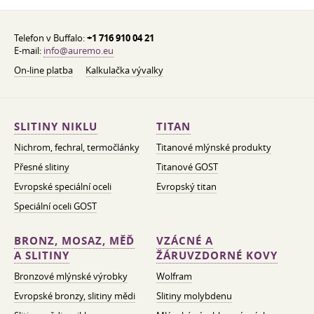
Telefon v Buffalo:
+1 716 910 04 21
E-mail:
info@auremo.eu
On-line platba
Kalkulačka vývalky
SLITINY NIKLU
TITAN
Nichrom, fechral, termočlánky
Titanové mlýnské produkty
Přesné slitiny
Titanové GOST
Evropské speciální oceli
Evropský titan
Speciální oceli GOST
BRONZ, MOSAZ, MĚĎ
VZÁCNÉ A
A SLITINY
ŽÁRUVZDORNÉ KOVY
Bronzové mlýnské výrobky
Wolfram
Evropské bronzy, slitiny mědi
Slitiny molybdenu