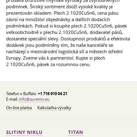
podmínek. Široký sortiment zboží vysoké kvality je
prezentován skladem. Plech 2.1020CuSn6, cena pásu
závisí na množství objednávky a dalších dodacích
podmínkách. Pokud si koupíte plech 2.1020CuSn6, pásek
velkoobchodně v plechu 2.1020CuSn6, dodavatel pásů,
dostanete speciální slevy. Dostupnost produktů a efektivita
dodávek jsou podmíněny tím, že naše kanceláře se
nacházejí v mezinárodní logistická síť a městech střední
Evropy. Zveme vás k partnerství. Kupte si plech
2.1020CuSn6, pásek za rozumnou cenu.
Telefon v Buffalo:
+1 716 910 04 21
E-mail:
info@auremo.eu
On-line platba
Kalkulačka vývalky
SLITINY NIKLU
TITAN