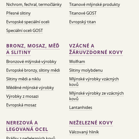
Nichrom, fechral, termočlánky
Titanové mlýnské produkty
Přesné slitiny
Titanové GOST
Evropské speciální oceli
Evropský titan
Speciální oceli GOST
BRONZ, MOSAZ, MĚĎ
VZÁCNÉ A
A SLITINY
ŽÁRUVZDORNÉ KOVY
Bronzové mlýnské výrobky
Wolfram
Evropské bronzy, slitiny mědi
Slitiny molybdenu
Slitiny mědi a niklu
Mlýnské výrobky vzácných
kovů
Měděné mlýnské výrobky
Mlýnské výrobky ze vzácných
Výrobky z mosazi
kovů
Evropská mosaz
Lantanhides
NEREZOVÁ A
NEŽELEZNÉ KOVY
LEGOVANÁ OCEL
Válcovaný hliník
Prášky z neželezných kovů