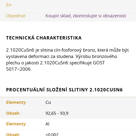
En:
Objednat:
Koupit sklad, zkontrolujte si obsazenost
TECHNICKÁ CHARAKTERISTIKA
2.1020CuSn6 je slitina cín-fosforový bronz, která může být
vystavena deformaci za studena. Výrobu bronzového
plechu o jakosti 2.1020CuSn6 specifikuje GOST
5017−2006.
PROCENTUÁLNÍ SLOŽENÍ SLITINY 2.1020CUSN6
Elementy
:
Cu
Obsah
:
92,65 - 93,9
Elementy
:
Al
Obsah
:
<0,002