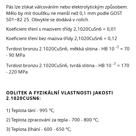
Pás lze získat válcováním nebo elektrolytickým způsobem.
Mělo by mít tloušťku ne menší než 0,1 mm podle GOST
501−82 25. Obvykle se dodává v rolích.
Koeficient tření s mazivem třídy 2,1020CuSn6 = 0,01
Koeficient tření bez maziva třídy 2,1020CuSn6 = 0,12
-1
Tvrdost bronzu 2.1020CuSn6, měkká slitina - HB 10
= 70
- 90 MPa
-1
Tvrdost bronzu 2.1020CuSn6, tvrdá slitina - HB 10
= 170
- 220 MPa
ODLITEK A FYZIKÁLNÍ VLASTNOSTI JAKOSTI
2.1020CUSN6:
1) Teplota tání - 995 °C;
2) Teplota zpracování za tepla - 700 - 800 °C;
3) Teplota žíhání - 600 - 650 °C;