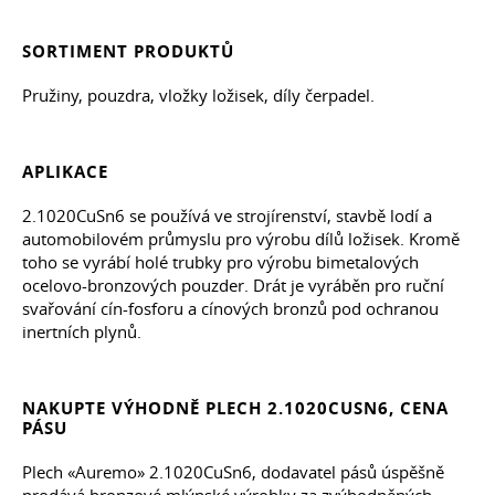
SORTIMENT PRODUKTŮ
Pružiny, pouzdra, vložky ložisek, díly čerpadel.
APLIKACE
2.1020CuSn6 se používá ve strojírenství, stavbě lodí a
automobilovém průmyslu pro výrobu dílů ložisek. Kromě
toho se vyrábí holé trubky pro výrobu bimetalových
ocelovo-bronzových pouzder. Drát je vyráběn pro ruční
svařování cín-fosforu a cínových bronzů pod ochranou
inertních plynů.
NAKUPTE VÝHODNĚ PLECH 2.1020CUSN6, CENA
PÁSU
Plech «Auremo» 2.1020CuSn6, dodavatel pásů úspěšně
prodává bronzové mlýnské výrobky za zvýhodněných