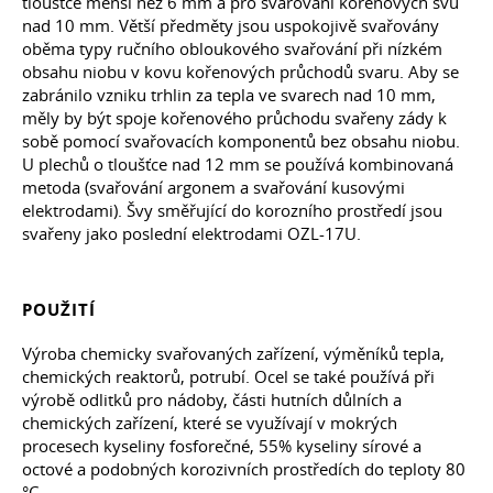
tloušťce menší než 6 mm a pro svařování kořenových švů
nad 10 mm. Větší předměty jsou uspokojivě svařovány
oběma typy ručního obloukového svařování při nízkém
obsahu niobu v kovu kořenových průchodů svaru. Aby se
zabránilo vzniku trhlin za tepla ve svarech nad 10 mm,
měly by být spoje kořenového průchodu svařeny zády k
sobě pomocí svařovacích komponentů bez obsahu niobu.
U plechů o tloušťce nad 12 mm se používá kombinovaná
metoda (svařování argonem a svařování kusovými
elektrodami). Švy směřující do korozního prostředí jsou
svařeny jako poslední elektrodami OZL-17U.
POUŽITÍ
Výroba chemicky svařovaných zařízení, výměníků tepla,
chemických reaktorů, potrubí. Ocel se také používá při
výrobě odlitků pro nádoby, části hutních důlních a
chemických zařízení, které se využívají v mokrých
procesech kyseliny fosforečné, 55% kyseliny sírové a
octové a podobných korozivních prostředích do teploty 80
°C .