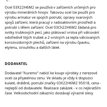
Ocel 03X22H6M2 se používá v zařízeních určených pro
výrobu minerálních hnojiv. Takovou ocel lze použít pro
výrobu armatur ve spojích potrubí, opravy svarových
spojů zařízení, která pracují v radioaktivním prostředí a
potrubí s tělem zařízení. Ocel 03Ch22H6M2 žádaná pro
svitky trubkových pecí, jako plátovací vrstva při válcování
odstředivě litých trubek a 2-vrstvých za tepla válcovaných
korozivzdorných plechů, zařízení na výrobu čpavku,
etylenu, sirouhlíku
a dalších
látek.
DODAVATEL
Dodavatel "Auremo" nabízí ke koupi výrobky z nerezové
oceli za přijatelnou cenu. Ve skladu je vždy k dispozici
kulaté, drátěné, potrubí značky 03Х22Н6М2 95Х18, cena -
nejlepší od dodavatele. Realizace zakázek - v co nejkratším
čase. Velkoobchodní zákazníci dostávají výrazné slevy.