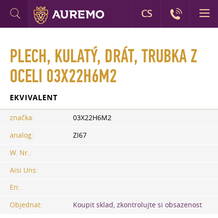
CS
PLECH, KULATÝ, DRÁT, TRUBKA Z
OCELI 03X22H6M2
EKVIVALENT
značka:
03Х22Н6М2
analog:
ZI67
W. Nr.:
Aisi Uns:
En:
Objednat:
Koupit sklad, zkontrolujte si obsazenost