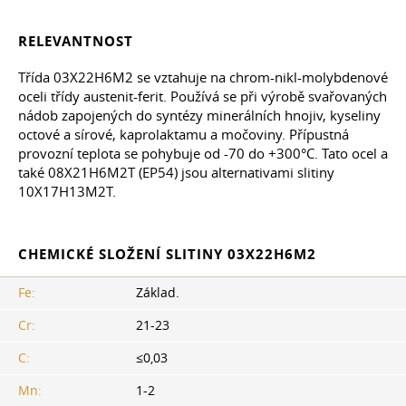
RELEVANTNOST
Třída 03X22H6M2 se vztahuje na chrom-nikl-molybdenové
oceli třídy austenit-ferit. Používá se při výrobě svařovaných
nádob zapojených do syntézy minerálních hnojiv, kyseliny
octové a sírové, kaprolaktamu a močoviny. Přípustná
provozní teplota se pohybuje od -70 do +300°С. Tato ocel a
také 08X21H6M2T (EP54) jsou alternativami slitiny
10X17H13M2T.
CHEMICKÉ SLOŽENÍ SLITINY 03X22H6M2
Fe:
Základ.
Cr:
21-23
C:
≤0,03
Mn:
1-2