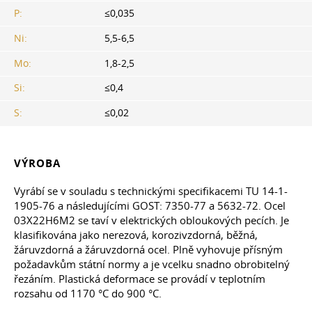
P:
≤0,035
Ni:
5,5-6,5
Mo:
1,8-2,5
Si:
≤0,4
S:
≤0,02
VÝROBA
Vyrábí se v souladu s technickými specifikacemi TU 14-1-
1905-76 a následujícími GOST: 7350-77 a 5632-72. Ocel
03Х22Н6М2 se taví v elektrických obloukových pecích. Je
klasifikována jako nerezová, korozivzdorná, běžná,
žáruvzdorná a žáruvzdorná ocel. Plně vyhovuje přísným
požadavkům státní normy a je vcelku snadno obrobitelný
řezáním. Plastická deformace se provádí v teplotním
rozsahu od 1170 °C do 900 °C.