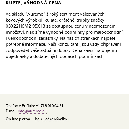
KUPTE, VÝHODNÁ CENA.
Ve skladu "Auremo" široký sortiment válcovaných
kovových výrobků: kulaté, drátěné, trubky značky
03Х22Н6М2 95Х18 za dostupnou cenu v neomezeném
množství. Nabízíme výhodné podmínky pro maloobchodní
i velkoobchodní zákazníky. Na našich stránkách najdete
potřebné informace. Naši konzultanti jsou vždy připraveni
zodpovědět vaše aktuální dotazy. Cena závisí na objemu
objednávky a dodatečných dodacích podmínkách.
Telefon v Buffalo:
+1 716 910 04 21
E-mail:
info@auremo.eu
On-line platba
Kalkulačka vývalky