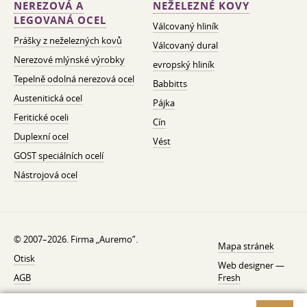
NEREZOVÁ A
NEŽELEZNÉ KOVY
LEGOVANÁ OCEL
Válcovaný hliník
Prášky z neželezných kovů
Válcovaný dural
Nerezové mlýnské výrobky
evropský hliník
Tepelně odolná nerezová ocel
Babbitts
Austenitická ocel
Pájka
Feritické oceli
Cín
Duplexní ocel
Vést
GOST speciálních ocelí
Nástrojová ocel
© 2007–2026. Firma „Auremo”.
Mapa stránek
Otisk
Web designer —
AGB
Fresh
O nás