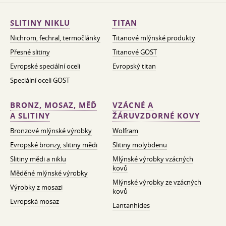
SLITINY NIKLU
TITAN
Nichrom, fechral, termočlánky
Titanové mlýnské produkty
Přesné slitiny
Titanové GOST
Evropské speciální oceli
Evropský titan
Speciální oceli GOST
BRONZ, MOSAZ, MĚĎ
VZÁCNÉ A
A SLITINY
ŽÁRUVZDORNÉ KOVY
Bronzové mlýnské výrobky
Wolfram
Evropské bronzy, slitiny mědi
Slitiny molybdenu
Slitiny mědi a niklu
Mlýnské výrobky vzácných
kovů
Měděné mlýnské výrobky
Mlýnské výrobky ze vzácných
Výrobky z mosazi
kovů
Evropská mosaz
Lantanhides