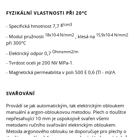
FYZIKÁLNÍ VLASTNOSTI PŘI 20°C
g/cm3
- Specifická hmotnost 7,7
18x10-4 N/mm2
15,9x10-4 N/mm2
- Modul pružnosti
, klesá na
při 300°C
Ohmxmm2/m
- Elektrický odpor 0,7
- Tvrdost oceli je 200 NV MPa-1.
- Magnetická permeabilita v poli 500 E 0,6 (Tl - m)/A.
SVAŘOVÁNÍ
Provádí se jak automatickým, tak elektrickým obloukem
manuální a argon-obloukovou metodou. Plech o tloušťce
nepřesahující 10 mm je uspokojivě svařen všemi
metodami ručního svařování elektrickým obloukem.
Metoda argonového oblouku se doporučuje pro plechy o