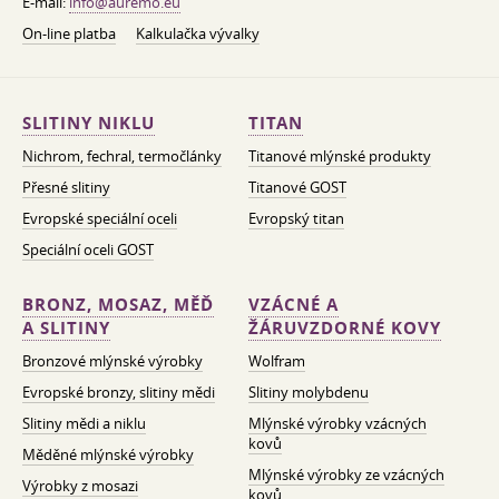
E-mail:
info@auremo.eu
On-line platba
Kalkulačka vývalky
SLITINY NIKLU
TITAN
Nichrom, fechral, termočlánky
Titanové mlýnské produkty
Přesné slitiny
Titanové GOST
Evropské speciální oceli
Evropský titan
Speciální oceli GOST
BRONZ, MOSAZ, MĚĎ
VZÁCNÉ A
A SLITINY
ŽÁRUVZDORNÉ KOVY
Bronzové mlýnské výrobky
Wolfram
Evropské bronzy, slitiny mědi
Slitiny molybdenu
Slitiny mědi a niklu
Mlýnské výrobky vzácných
kovů
Měděné mlýnské výrobky
Mlýnské výrobky ze vzácných
Výrobky z mosazi
kovů