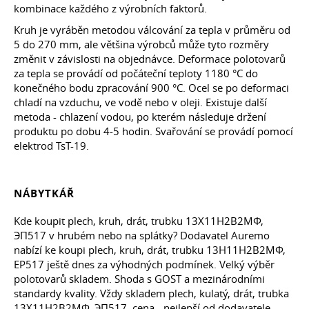
kombinace každého z výrobních faktorů.
Kruh je vyráběn metodou válcování za tepla v průměru od
5 do 270 mm, ale většina výrobců může tyto rozměry
změnit v závislosti na objednávce. Deformace polotovarů
za tepla se provádí od počáteční teploty 1180 °C do
konečného bodu zpracování 900 °C. Ocel se po deformaci
chladí na vzduchu, ve vodě nebo v oleji. Existuje další
metoda - chlazení vodou, po kterém následuje držení
produktu po dobu 4-5 hodin. Svařování se provádí pomocí
elektrod TsT-19.
NÁBYTKÁŘ
Kde koupit plech, kruh, drát, trubku 13Х11Н2В2МФ,
ЭП517 v hrubém nebo na splátky? Dodavatel Auremo
nabízí ke koupi plech, kruh, drát, trubku 13H11Н2В2МФ,
EP517 ještě dnes za výhodných podmínek. Velký výběr
polotovarů skladem. Shoda s GOST a mezinárodními
standardy kvality. Vždy skladem plech, kulatý, drát, trubka
13Х11Н2В2МФ, ЭП517, cena - nejlepší od dodavatele.