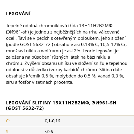
LEGOVÁNÍ
Tepelně odolná chromniklová třída 13H11Н2В2МФ
(ЭИ961-sh) je jednou z nejběžnějších na trhu válcované
oceli. Taví se v pecích s otevřeným obloukem. Jeho složení
(podle
GOST 5632-72
) obsahuje asi 0,13% C, 10,5-12% Cr,
množství niklu a wolframu je asi 2%. Teorie legování je
založena na působení různých látek na bázi niklu a
chrómu. Zvýšení obsahu uhlíku ve složení snižuje tepelnou
odolnost v důsledku tvorby karbidů chrómu. Slitina dále
obsahuje křemík 0,6 %, molybden do 0,5 %, vanad 0,3 %,
síru a fosfor v setinách procenta.
LEGOVÁNÍ SLITINY 13Х11Н2В2МФ, ЭИ961-SH
(GOST 5632-72)
C:
0,1-0,16
Si:
≤0,6