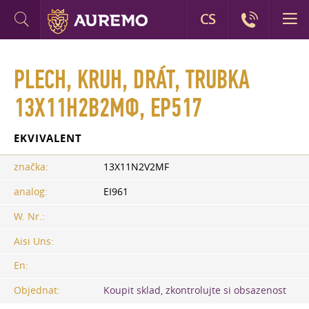
CS
PLECH, KRUH, DRÁT, TRUBKA
13Х11Н2В2МФ, EP517
EKVIVALENT
značka:
13X11N2V2MF
analog:
EI961
W. Nr.:
Aisi Uns:
En:
Objednat:
Koupit sklad, zkontrolujte si obsazenost