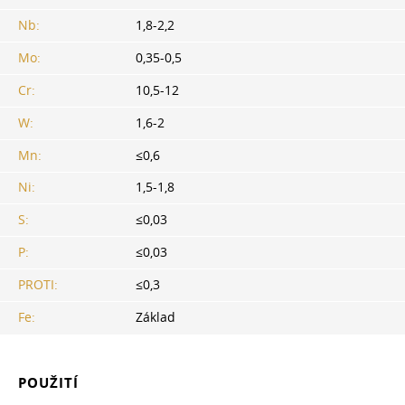
Nb:
1,8-2,2
Mo:
0,35-0,5
Cr:
10,5-12
W:
1,6-2
Mn:
≤0,6
Ni:
1,5-1,8
S:
≤0,03
P:
≤0,03
PROTI:
≤0,3
Fe:
Základ
POUŽITÍ