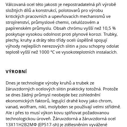
Válcovaná ocel této jakosti je nepostradatelná při výrobě
složitých dílů a konstrukcí, polotovarů pro výrobu
kritických pracovních a upevňovacích mechanismů ve
strojírenství, průmyslové chemii, celulózovém a
papírenském průmyslu. Obsah chrómu vyšší než 10,5 %
poskytuje vysokou odolnost proti plynové korozi. Trubky,
plechy, kruhy a dráty této třídy oceli úspěšně spojují
výhody nejlepších nerezových slitin a jsou schopny odolat
teplotě vyšší než 1000 °C ve vysokoteplotních instalacích.
VÝROBNÍ
Dnes je technologie výroby kruhů a trubek ze
žáruvzdorných ocelových slitin prakticky totožná. Protože
se dnes žádný průmysl neobejde bez zohlednění
ekonomických faktorů, legující drahé kovy jako chrom,
vanad, wolfram, nikl, molybden se používají velmi střídmě.
Ale i přes to musí výkon kovu splňovat požadovanou
technologickou úroveň. Žáruvzdorná a žáruvzdorná ocel
13Х11Н2В2МФ (EP517-sh) je ztělesněním vyvážené