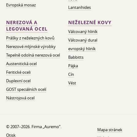
Evropská mosaz
Lantanhides
NEREZOVÁ A
NEŽELEZNÉ KOVY
LEGOVANÁ OCEL
Válcovaný hliník
Prášky z neželezných kovů
Válcovaný dural
Nerezové mlýnské výrobky
evropský hliník
Tepelně odolná nerezová ocel
Babbitts
Austenitická ocel
Pájka
Feritické oceli
Cín
Duplexní ocel
Vést
GOST speciálních ocelí
Nástrojová ocel
© 2007–2026. Firma „Auremo”.
Mapa stránek
Otisk