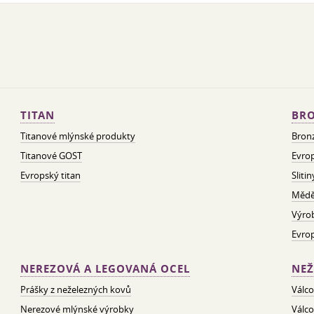
TITAN
BRO
Titanové mlýnské produkty
Bron
Titanové GOST
Evrop
Evropský titan
Sliti
Mědě
Výro
Evro
NEREZOVÁ A LEGOVANÁ OCEL
NEŽ
Prášky z neželezných kovů
Válco
Nerezové mlýnské výrobky
Válco