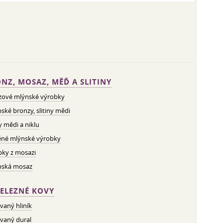
NZ, MOSAZ, MĚĎ A SLITINY
zové mlýnské výrobky
ské bronzy, slitiny mědi
ny mědi a niklu
né mlýnské výrobky
bky z mosazi
pská mosaz
ELEZNÉ KOVY
vaný hliník
vaný dural