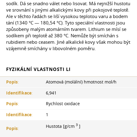
sodík. Dá se snadno válet nebo lisovat. Má nejnižší hustotu
ve srovnání s jinými alkalickými kovy při pokojové teplotě.
Ale v těchto řadách se liší vysokou teplotou varu a bodem
tání (1340 °С — 180,54 °С). Tyto speciální vlastnosti jsou
způsobeny malým atomárním tvarem. Lithium se mísí se
sodíkem při teplotě až 380 °C. Nemůže být smíchán s
rubidiem nebo ceasem. Jiné alkalické kovy však mohou být
vzájemně smíchány v libovolném poměru.
FYZIKÁLNÍ VLASTNOSTI LI
Popis
:
Atomová (molální) hmotnost mol/h
Identifikace
:
6,941
Popis
:
Rychlost oxidace
Identifikace
:
1
3
Hustota [g/cm
]
Popis
: