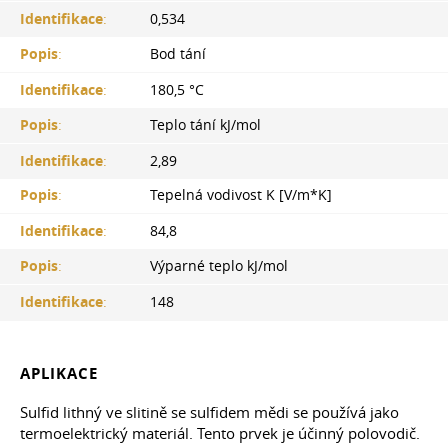
Identifikace
:
0,534
Popis
:
Bod tání
Identifikace
:
180,5 °С
Popis
:
Teplo tání kJ/mol
Identifikace
:
2,89
Popis
:
Tepelná vodivost K [V/m*K]
Identifikace
:
84,8
Popis
:
Výparné teplo kJ/mol
Identifikace
:
148
APLIKACE
Sulfid lithný ve slitině se sulfidem mědi se používá jako
termoelektrický materiál. Tento prvek je účinný polovodič.