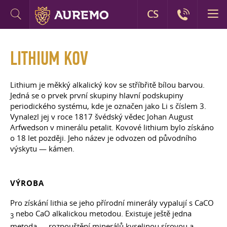
CS
LITHIUM KOV
Lithium je měkký alkalický kov se stříbřitě bílou barvou.
Jedná se o prvek první skupiny hlavní podskupiny
periodického systému, kde je označen jako Li s číslem 3.
Vynalezl jej v roce 1817 švédský vědec Johan August
Arfwedson v minerálu petalit. Kovové lithium bylo získáno
o 18 let později. Jeho název je odvozen od původního
výskytu — kámen.
VÝROBA
Pro získání lithia se jeho přírodní minerály vypalují s CaCO
nebo CaO alkalickou metodou. Existuje ještě jedna
3
metoda — rozpouštění minerálů kyselinou sírovou a