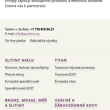
Evropy zajišťují dostupnost produktů a efektivitu dodávek.
Zveme vás k partnerství.
Telefon v Buffalo:
+1 716 910 04 21
E-mail:
info@auremo.eu
On-line platba
Kalkulačka vývalky
SLITINY NIKLU
TITAN
Nichrom, fechral, termočlánky
Titanové mlýnské produkty
Přesné slitiny
Titanové GOST
Evropské speciální oceli
Evropský titan
Speciální oceli GOST
BRONZ, MOSAZ, MĚĎ
VZÁCNÉ A
A SLITINY
ŽÁRUVZDORNÉ KOVY