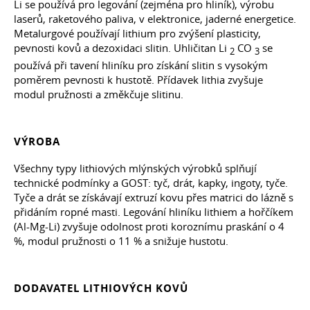
Li se používá pro legování (zejména pro hliník), výrobu
laserů, raketového paliva, v elektronice, jaderné energetice.
Metalurgové používají lithium pro zvýšení plasticity,
pevnosti kovů a dezoxidaci slitin. Uhličitan Li
CO
se
2
3
používá při tavení hliníku pro získání slitin s vysokým
poměrem pevnosti k hustotě. Přídavek lithia zvyšuje
modul pružnosti a změkčuje slitinu.
VÝROBA
Všechny typy lithiových mlýnských výrobků splňují
technické podmínky a GOST: tyč, drát, kapky, ingoty, tyče.
Tyče a drát se získávají extruzí kovu přes matrici do lázně s
přidáním ropné masti. Legování hliníku lithiem a hořčíkem
(Al-Mg-Li) zvyšuje odolnost proti koroznímu praskání o 4
%, modul pružnosti o 11 % a snižuje hustotu.
DODAVATEL LITHIOVÝCH KOVŮ