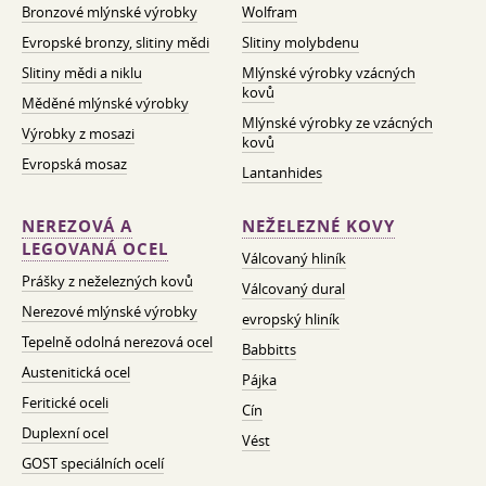
Bronzové mlýnské výrobky
Wolfram
Evropské bronzy, slitiny mědi
Slitiny molybdenu
Slitiny mědi a niklu
Mlýnské výrobky vzácných
kovů
Měděné mlýnské výrobky
Mlýnské výrobky ze vzácných
Výrobky z mosazi
kovů
Evropská mosaz
Lantanhides
NEREZOVÁ A
NEŽELEZNÉ KOVY
LEGOVANÁ OCEL
Válcovaný hliník
Prášky z neželezných kovů
Válcovaný dural
Nerezové mlýnské výrobky
evropský hliník
Tepelně odolná nerezová ocel
Babbitts
Austenitická ocel
Pájka
Feritické oceli
Cín
Duplexní ocel
Vést
GOST speciálních ocelí