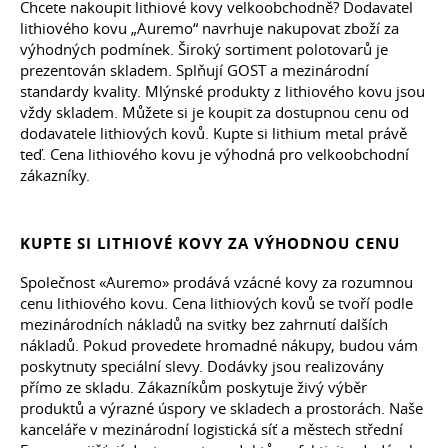
Chcete nakoupit lithiové kovy velkoobchodně? Dodavatel
lithiového kovu „Auremo“ navrhuje nakupovat zboží za
výhodných podmínek. Široký sortiment polotovarů je
prezentován skladem. Splňují GOST a mezinárodní
standardy kvality. Mlýnské produkty z lithiového kovu jsou
vždy skladem. Můžete si je koupit za dostupnou cenu od
dodavatele lithiových kovů. Kupte si lithium metal právě
teď. Cena lithiového kovu je výhodná pro velkoobchodní
zákazníky.
KUPTE SI LITHIOVÉ KOVY ZA VÝHODNOU CENU
Společnost «Auremo» prodává vzácné kovy za rozumnou
cenu lithiového kovu. Cena lithiových kovů se tvoří podle
mezinárodních nákladů na svitky bez zahrnutí dalších
nákladů. Pokud provedete hromadné nákupy, budou vám
poskytnuty speciální slevy. Dodávky jsou realizovány
přímo ze skladu. Zákazníkům poskytuje živý výběr
produktů a výrazné úspory ve skladech a prostorách. Naše
kanceláře v mezinárodní logistická síť a městech střední