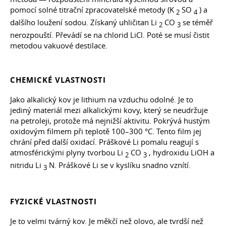
pomocí solné titrační zpracovatelské metody (K
SO
) a
2
4
dalšího loužení sodou. Získaný uhličitan Li
CO
se téměř
2
3
nerozpouští. Převádí se na chlorid LiCl. Poté se musí čistit
metodou vakuové destilace.
CHEMICKÉ VLASTNOSTI
Jako alkalický kov je lithium na vzduchu odolné. Je to
jediný materiál mezi alkalickými kovy, který se neudržuje
na petroleji, protože má nejnižší aktivitu. Pokrývá hustým
oxidovým filmem při teplotě 100–300 °С. Tento film jej
chrání před další oxidací. Práškové Li pomalu reagují s
atmosférickými plyny tvorbou Li
CO
, hydroxidu LiOH a
2
3
nitridu Li
N. Práškové Li se v kyslíku snadno vznítí.
3
FYZICKÉ VLASTNOSTI
Je to velmi tvárný kov. Je měkčí než olovo, ale tvrdší než