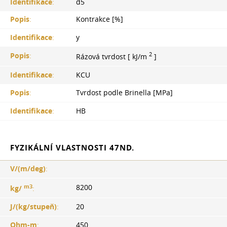
Identifikace
:
d5
Popis
:
Kontrakce [%]
Identifikace
:
y
2
Popis
:
Rázová tvrdost [ kJ/m
]
Identifikace
:
KCU
Popis
:
Tvrdost podle Brinella [MPa]
Identifikace
:
HB
FYZIKÁLNÍ VLASTNOSTI 47ND.
V/(m/deg)
:
m3
8200
kg/
:
J/(kg/stupeň)
:
20
Ohm-m
:
450