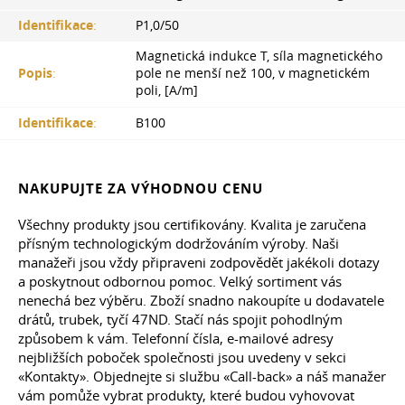
Identifikace
:
P1,0/50
Magnetická indukce T, síla magnetického
Popis
:
pole ne menší než 100, v magnetickém
poli, [A/m]
Identifikace
:
B100
NAKUPUJTE ZA VÝHODNOU CENU
Všechny produkty jsou certifikovány. Kvalita je zaručena
přísným technologickým dodržováním výroby. Naši
manažeři jsou vždy připraveni zodpovědět jakékoli dotazy
a poskytnout odbornou pomoc. Velký sortiment vás
nenechá bez výběru. Zboží snadno nakoupíte u dodavatele
drátů, trubek, tyčí 47ND. Stačí nás spojit pohodlným
způsobem k vám. Telefonní čísla, e-mailové adresy
nejbližších poboček společnosti jsou uvedeny v sekci
«Kontakty». Objednejte si službu «Call-back» a náš manažer
vám pomůže vybrat produkty, které budou vyhovovat