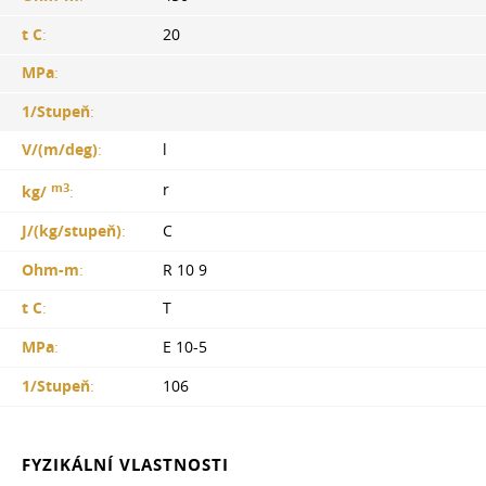
t C
:
20
MPa
:
1/Stupeň
:
V/(m/deg)
:
l
m3
r
kg/
:
J/(kg/stupeň)
:
C
Ohm-m
:
R 10 9
t C
:
T
MPa
:
E 10-5
1/Stupeň
:
106
FYZIKÁLNÍ VLASTNOSTI