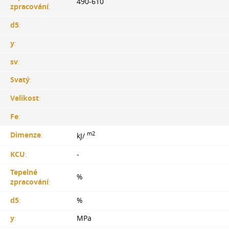
490-610
zpracování
:
d5
:
y
:
sv
:
Svatý
:
Velikost
:
Fe
:
m2
Dimenze
:
kJ/
KCU
:
-
Tepelné
%
zpracování
:
d5
:
%
y
:
MPa