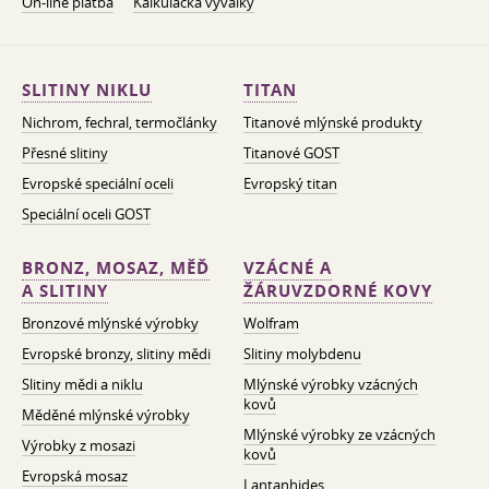
On-line platba
Kalkulačka vývalky
SLITINY NIKLU
TITAN
Nichrom, fechral, termočlánky
Titanové mlýnské produkty
Přesné slitiny
Titanové GOST
Evropské speciální oceli
Evropský titan
Speciální oceli GOST
BRONZ, MOSAZ, MĚĎ
VZÁCNÉ A
A SLITINY
ŽÁRUVZDORNÉ KOVY
Bronzové mlýnské výrobky
Wolfram
Evropské bronzy, slitiny mědi
Slitiny molybdenu
Slitiny mědi a niklu
Mlýnské výrobky vzácných
kovů
Měděné mlýnské výrobky
Mlýnské výrobky ze vzácných
Výrobky z mosazi
kovů
Evropská mosaz
Lantanhides