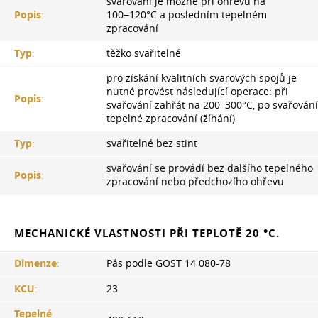
svařování je možné při ohřevu na
Popis
:
100−120°С a posledním tepelném
zpracování
Typ
:
těžko svařitelné
pro získání kvalitních svarových spojů je
nutné provést následující operace: při
Popis
:
svařování zahřát na 200–300°C, po svařování
tepelné zpracování (žíhání)
Typ
:
svařitelné bez stint
svařování se provádí bez dalšího tepelného
Popis
:
zpracování nebo předchozího ohřevu
MECHANICKÉ VLASTNOSTI PŘI TEPLOTĚ 20 °C.
Dimenze
:
Pás podle GOST 14 080-78
KCU
:
23
Tepelné