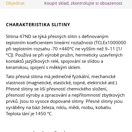
Objednat:
Koupit sklad, zkontrolujte si obsazenost
CHARAKTERISTIKA SLITINY
Slitina 47ND se týká přesných slitin s definovaným
teplotním koeficientem lineární roztažnosti (TCLEx1000000
při teplotním rozsahu -70 +440ºC ne vyšším než 9–11 [1/
ºC]). Používá se při výrobě pružin, hermeticky uzavřených
kontaktů jazýčkových relé, spojování se slídou a
keramikou, spojení s měkkým sklem.
Tato přesná slitina má jedinečné fyzikální, mechanické
vlastnosti (magnetické, elastické, topné, elektrické atd.).
Přesné slitiny se liší přesností chemického složení,
přesností výroby a zpracování a nepřítomností zbytkových
prvků. Jsou to vysoce dopované slitiny. Přesné slitiny jsou
vyráběny na bázi železa, niklu, mědi, niobu, kobaltu.
Teplota tání je 1450 °C.