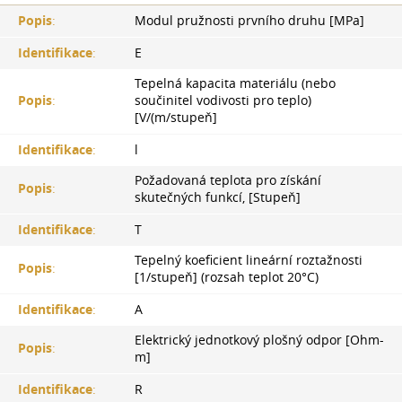
Popis
:
Modul pružnosti prvního druhu [MPa]
Identifikace
:
E
Tepelná kapacita materiálu (nebo
Popis
:
součinitel vodivosti pro teplo)
[V/(m/stupeň]
Identifikace
:
l
Požadovaná teplota pro získání
Popis
:
skutečných funkcí, [Stupeň]
Identifikace
:
T
Tepelný koeficient lineární roztažnosti
Popis
:
[1/stupeň] (rozsah teplot 20°С)
Identifikace
:
A
Elektrický jednotkový plošný odpor [Ohm-
Popis
:
m]
Identifikace
:
R