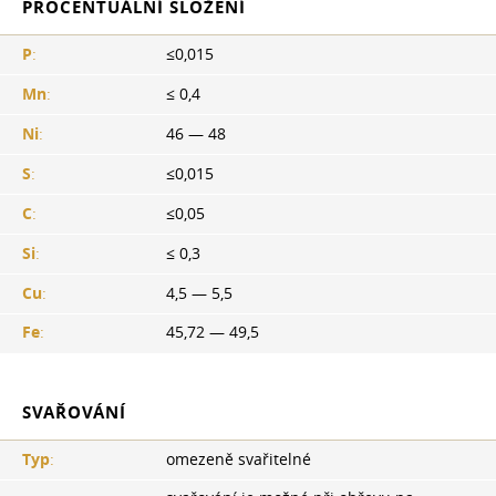
PROCENTUÁLNÍ SLOŽENÍ
P
:
≤0,015
Mn
:
≤ 0,4
Ni
:
46 — 48
S
:
≤0,015
C
:
≤0,05
Si
:
≤ 0,3
Cu
:
4,5 — 5,5
Fe
:
45,72 — 49,5
SVAŘOVÁNÍ
Typ
:
omezeně svařitelné