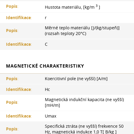
3
Popis
:
Hustota materiálu, [kg/m
]
Identifikace
:
r
Měrné teplo materiálu [J/(kg/stupeň)]
Popis
:
(rozsah teploty 20°С)
Identifikace
:
C
MAGNETICKÉ CHARAKTERISTIKY
Popis
:
Koercitivní pole (ne vyšší) [A/m]
Identifikace
:
Hc
Magnetická indukční kapacita (ne vyšší)
Popis
:
[mH/m]
Identifikace
:
Umax
Specifická ztráta (ne vyšší) frekvence 50
Popis
:
Hz, magnetická indukce 1,0 Т[ B/kg ]