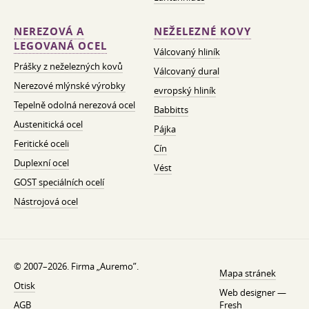
NEREZOVÁ A
NEŽELEZNÉ KOVY
LEGOVANÁ OCEL
Válcovaný hliník
Prášky z neželezných kovů
Válcovaný dural
Nerezové mlýnské výrobky
evropský hliník
Tepelně odolná nerezová ocel
Babbitts
Austenitická ocel
Pájka
Feritické oceli
Cín
Duplexní ocel
Vést
GOST speciálních ocelí
Nástrojová ocel
© 2007–2026. Firma „Auremo”.
Mapa stránek
Otisk
Web designer —
AGB
Fresh