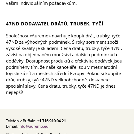
vašim individuálním požadavkům.
47ND DODAVATEL DRÁTŮ, TRUBEK, TYČÍ
Společnost «Auremo» navrhuje koupit drát, trubky, tyče
47ND za výhodných podmínek. Široký sortiment zboží
vysoké kvality je skladem. Cena drátu, trubky, tyče 47ND
závisí na objednaném množství a dalších podmínkách
dodávky. Dostupnost produktů a efektivita dodávek jsou
podmíněny tím, že naše kanceláře jsou v mezinárodní
logistická síť a městech střední Evropy. Pokud si koupíte
drát, trubky, tyče 47ND velkoobchodně, dostanete
speciální slevy. Cena drátu, trubky, tyče 47ND je dnes
nejlepší!
Telefon v Buffalo:
+1 716 910 04 21
E-mail:
info@auremo.eu