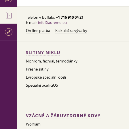
Telefon v Buffalo:
+1 716 910 04 21
E-mail:
info@auremo.eu
On-line platba
Kalkulačka vývalky
SLITINY NIKLU
Nichrom, fechral, termočlánky
Přesné slitiny
Evropské speciální oceli
Speciální oceli GOST
VZÁCNÉ A ŽÁRUVZDORNÉ KOVY
Wolfram