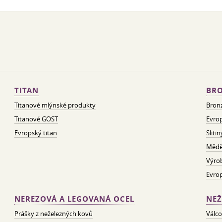
TITAN
BRO
Titanové mlýnské produkty
Bron
Titanové GOST
Evrop
Evropský titan
Sliti
Mědě
Výro
Evro
NEREZOVÁ A LEGOVANÁ OCEL
NEŽ
Prášky z neželezných kovů
Válco