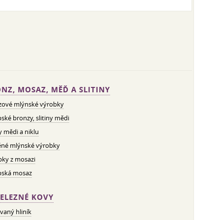
NZ, MOSAZ, MĚĎ A SLITINY
zové mlýnské výrobky
ské bronzy, slitiny mědi
ny mědi a niklu
né mlýnské výrobky
bky z mosazi
pská mosaz
ELEZNÉ KOVY
vaný hliník