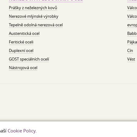
Prášky z neželezných kovů
Válco
Nerezové mlýnské výrobky
Válco
Tepelně odolná nerezová ocel
evrop
Austenitická ocel
Babbi
Feritické oceli
Pájka
Duplexní ocel
Cín
GOST speciálních ocelí
Vést
Nástrojová ocel
naší
Cookie Policy
.