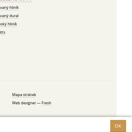
vaný hliník
vaný dural
ský hliník
tts
Mapa stránek
Web designer —
Fresh
OK