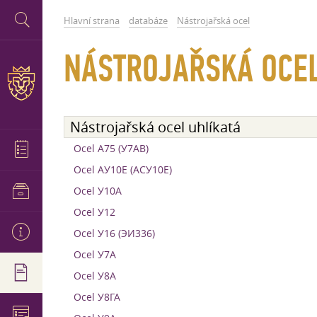
Hlavní strana
databáze
Nástrojařská ocel
NÁSTROJAŘSKÁ OCEL
Nástrojařská ocel uhlíkatá
Ocel А75 (У7АВ)
Ocel АУ10Е (АСУ10Е)
Ocel У10А
Ocel У12
Ocel У16 (ЭИ336)
Ocel У7А
Ocel У8А
Ocel У8ГА