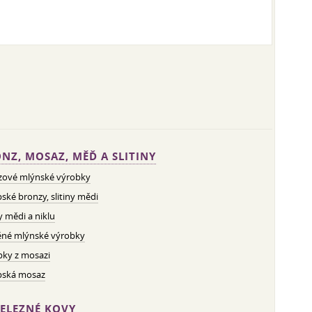
NZ, MOSAZ, MĚĎ A SLITINY
zové mlýnské výrobky
ské bronzy, slitiny mědi
ny mědi a niklu
né mlýnské výrobky
bky z mosazi
pská mosaz
ELEZNÉ KOVY