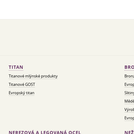
TITAN
BRO
Titanové mlýnské produkty
Bron
Titanové GOST
Evrop
Evropský titan
Sliti
Mědě
Výro
Evro
NEREZOVÁ A LEGOVANÁ OCEL
NEŽ