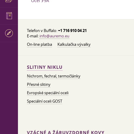
Ocel У9А
Telefon v Buffalo:
+1 716 910 04 21
E-mail:
info@auremo.eu
On-line platba
Kalkulačka vývalky
SLITINY NIKLU
Nichrom, fechral, termočlánky
Přesné slitiny
Evropské speciální oceli
Speciální oceli GOST
VZÁCNÉ A ŽÁRUVZDORNÉ KOVY