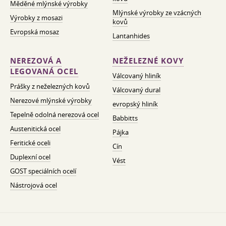
Měděné mlýnské výrobky
Mlýnské výrobky ze vzácných
Výrobky z mosazi
kovů
Evropská mosaz
Lantanhides
NEREZOVÁ A
NEŽELEZNÉ KOVY
LEGOVANÁ OCEL
Válcovaný hliník
Prášky z neželezných kovů
Válcovaný dural
Nerezové mlýnské výrobky
evropský hliník
Tepelně odolná nerezová ocel
Babbitts
Austenitická ocel
Pájka
Feritické oceli
Cín
Duplexní ocel
Vést
GOST speciálních ocelí
Nástrojová ocel