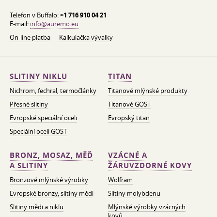
Telefon v Buffalo:
+1 716 910 04 21
E-mail:
info@auremo.eu
On-line platba
Kalkulačka vývalky
SLITINY NIKLU
TITAN
Nichrom, fechral, termočlánky
Titanové mlýnské produkty
Přesné slitiny
Titanové GOST
Evropské speciální oceli
Evropský titan
Speciální oceli GOST
BRONZ, MOSAZ, MĚĎ
VZÁCNÉ A
A SLITINY
ŽÁRUVZDORNÉ KOVY
Bronzové mlýnské výrobky
Wolfram
Evropské bronzy, slitiny mědi
Slitiny molybdenu
Slitiny mědi a niklu
Mlýnské výrobky vzácných
kovů