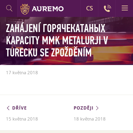
CS
ZAHÁJENÍ ГОРЯЧЕКАТАНЫХ
KAPACITY MMK METALURJI V
TURECKU SE ZPOŽDĚNÍM
17 května 2018
DŘÍVE
POZDĚJI
15 května 2018
18 května 2018