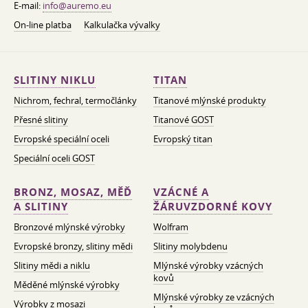
E-mail:
info@auremo.eu
On-line platba
Kalkulačka vývalky
SLITINY NIKLU
TITAN
Nichrom, fechral, termočlánky
Titanové mlýnské produkty
Přesné slitiny
Titanové GOST
Evropské speciální oceli
Evropský titan
Speciální oceli GOST
BRONZ, MOSAZ, MĚĎ
VZÁCNÉ A
A SLITINY
ŽÁRUVZDORNÉ KOVY
Bronzové mlýnské výrobky
Wolfram
Evropské bronzy, slitiny mědi
Slitiny molybdenu
Slitiny mědi a niklu
Mlýnské výrobky vzácných
kovů
Měděné mlýnské výrobky
Mlýnské výrobky ze vzácných
Výrobky z mosazi