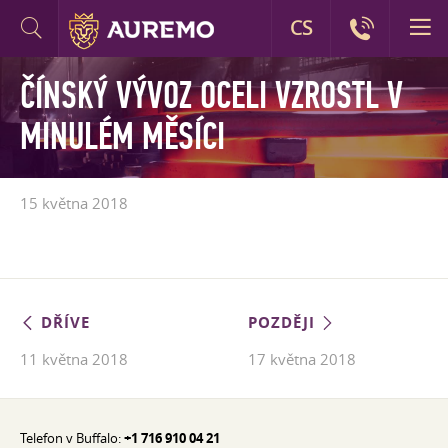
CS
ČÍNSKÝ VÝVOZ OCELI VZROSTL V
MINULÉM MĚSÍCI
15 května 2018
DŘÍVE
POZDĚJI
11 května 2018
17 května 2018
Telefon v Buffalo:
+1 716 910 04 21