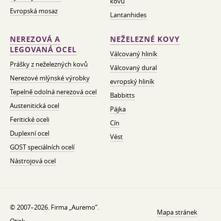
kovů
Evropská mosaz
Lantanhides
NEREZOVÁ A
NEŽELEZNÉ KOVY
LEGOVANÁ OCEL
Válcovaný hliník
Prášky z neželezných kovů
Válcovaný dural
Nerezové mlýnské výrobky
evropský hliník
Tepelně odolná nerezová ocel
Babbitts
Austenitická ocel
Pájka
Feritické oceli
Cín
Duplexní ocel
Vést
GOST speciálních ocelí
Nástrojová ocel
© 2007–2026. Firma „Auremo”.
Mapa stránek