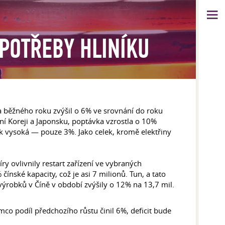
POTŘEBY HLINÍKU
a běžného roku zvýšil o 6% ve srovnání do roku
ní Koreji a Japonsku, poptávka vzrostla o 10%
ak vysoká — pouze 3%. Jako celek, kromě elektřiny
ry ovlivnily restart zařízení ve vybraných
čínské kapacity, což je asi 7 milionů. Tun, a tato
ýrobků v Číně v období zvýšily o 12% na 13,7 mil.
ímco podíl předchozího růstu činil 6%, deficit bude