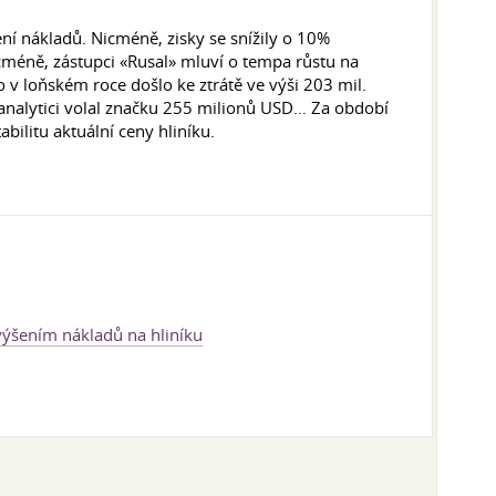
ní nákladů. Nicméně, zisky se snížily o 10%
icméně, zástupci «Rusal» mluví o tempa růstu na
o v loňském roce došlo ke ztrátě ve výši 203 mil.
analytici volal značku 255 milionů USD… Za období
ilitu aktuální ceny hliníku.
výšením nákladů na hliníku