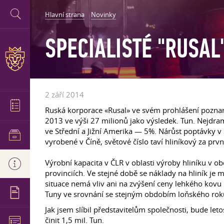
Hlavní strana
Novinky
SPECIALISTÉ "RUSA
2 září 2014
Ruská korporace «Rusal» ve svém prohlášení poznam
2013 ve výši 27 milionů jako výsledek. Tun. Nejdram
ve Střední a Jižní Amerika — 5%. Nárůst poptávky v
vyrobené v Číně, světové číslo taví hliníkový za prv
Výrobní kapacita v ČLR v oblasti výroby hliníku v ob
provinciích. Ve stejné době se náklady na hliník je m
situace nemá vliv ani na zvýšení ceny lehkého kovu
Tuny ve srovnání se stejným obdobím loňského rok
Jak jsem slíbil představitelům společnosti, bude let
činit 1,5 mil. Tun.