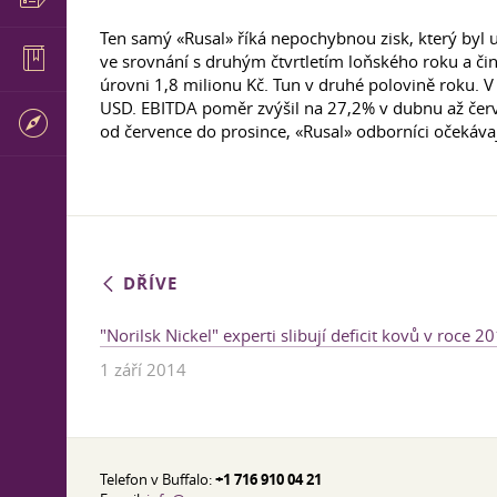
Ten samý «Rusal» říká nepochybnou zisk, který byl 
ve srovnání s druhým čtvrtletím loňského roku a čin
úrovni 1,8 milionu Kč. Tun v druhé polovině roku. V
USD. EBITDA poměr zvýšil na 27,2% v dubnu až červ
od července do prosince, «Rusal» odborníci očekávaj
DŘÍVE
"Norilsk Nickel" experti slibují deficit kovů v roce 2
1 září 2014
Telefon v Buffalo:
+1 716 910 04 21