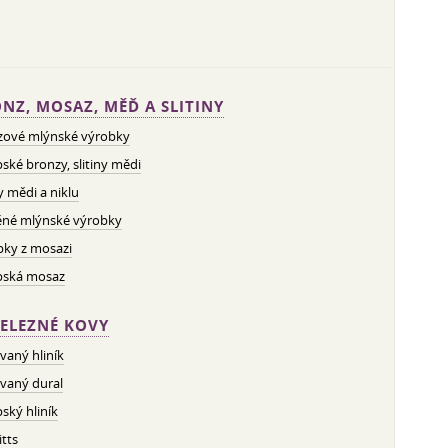
NZ, MOSAZ, MĚĎ A SLITINY
zové mlýnské výrobky
ské bronzy, slitiny mědi
ny mědi a niklu
né mlýnské výrobky
bky z mosazi
pská mosaz
ELEZNÉ KOVY
vaný hliník
vaný dural
ský hliník
tts