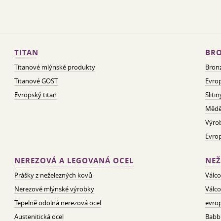
TITAN
BRO
Titanové mlýnské produkty
Bron
Titanové GOST
Evrop
Evropský titan
Sliti
Mědě
Výro
Evro
NEREZOVÁ A LEGOVANÁ OCEL
NEŽ
Prášky z neželezných kovů
Válco
Nerezové mlýnské výrobky
Válco
Tepelně odolná nerezová ocel
evrop
Austenitická ocel
Babbi