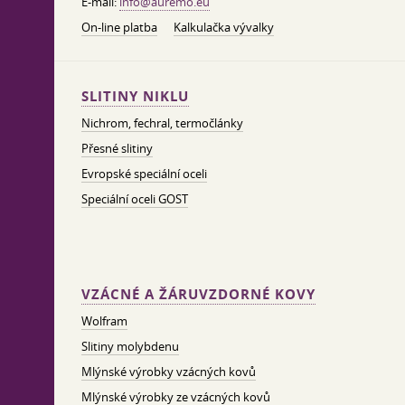
E-mail:
info@auremo.eu
On-line platba
Kalkulačka vývalky
SLITINY NIKLU
Nichrom, fechral, termočlánky
Přesné slitiny
Evropské speciální oceli
Speciální oceli GOST
VZÁCNÉ A ŽÁRUVZDORNÉ KOVY
Wolfram
Slitiny molybdenu
Mlýnské výrobky vzácných kovů
Mlýnské výrobky ze vzácných kovů