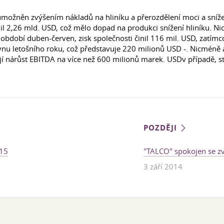
umožněn zvýšením nákladů na hliníku a přerozdělení moci a sníže
il 2,26 mld. USD, což mělo dopad na produkci snížení hliníku. N
 období duben-červen, zisk společnosti činil 116 mil. USD, zatímc
nu letošního roku, což představuje 220 milionů USD -. Nicméně 
í nárůst EBITDA na více než 600 milionů marek. USDv případě, stab
POZDĚJI
015
"TALCO" spokojen se z
3 září 2014