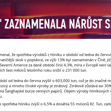
L" ZAZNAMENALA NÁRŮST S
enal, že spotřeba výrobků z hliníku v období od ledna do červn
atičtější skok v poptávce, ve výši 13% byl zaznamenán v Číně, Již
 Severní Americe za dané období činil 4,3%, míra v Evropě není t
ních šest měsíců letošního roku snížil o 231 000 tun.
dobí od ledna do června zvýšil o 603,000 tun, což je do značné mí
izivý a mnoho čínské výroby je ztrátový. Ztrátové zůstává asi 30% 
 na Šanghajské burze cenných papírů. Objem výroby hliníkových v
u.
os spotřeba hliníku zvýší o 6,5% a dosáhla 55 milionů Kč. Tun, zat