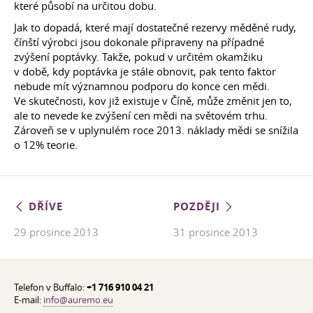
které působí na určitou dobu.
Jak to dopadá, které mají dostatečné rezervy měděné rudy,
čínští výrobci jsou dokonale připraveny na případné
zvýšení poptávky. Takže, pokud v určitém okamžiku
v době, kdy poptávka je stále obnovit, pak tento faktor
nebude mít významnou podporu do konce cen mědi.
Ve skutečnosti, kov již existuje v Číně, může změnit jen to,
ale to nevede ke zvýšení cen mědi na světovém trhu.
Zároveň se v uplynulém roce 2013. náklady mědi se snížila
o 12% teorie.
DŘÍVE
POZDĚJI
29 prosince 2013
31 prosince 2013
Telefon v Buffalo:
+1 716 910 04 21
E-mail:
info@auremo.eu