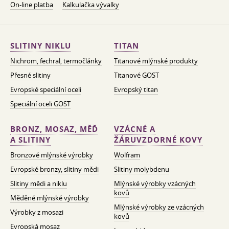
On-line platba
Kalkulačka vývalky
SLITINY NIKLU
TITAN
Nichrom, fechral, termočlánky
Titanové mlýnské produkty
Přesné slitiny
Titanové GOST
Evropské speciální oceli
Evropský titan
Speciální oceli GOST
BRONZ, MOSAZ, MĚĎ
VZÁCNÉ A
A SLITINY
ŽÁRUVZDORNÉ KOVY
Bronzové mlýnské výrobky
Wolfram
Evropské bronzy, slitiny mědi
Slitiny molybdenu
Slitiny mědi a niklu
Mlýnské výrobky vzácných
kovů
Měděné mlýnské výrobky
Mlýnské výrobky ze vzácných
Výrobky z mosazi
kovů
Evropská mosaz