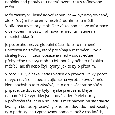
nabídky nad poptávkou na světovém trhu s rafinované
mědi.
Měď zásoby v Čínské lidové republice — byť nevyrovnané,
ale klíčovým faktorem v mezinárodním trhu mědi.
V blízkosti investory je obtížné získat spolehlivé informace
o celkovém množství rafinované mědi umístěné na
místních skladů.
Je pozoruhodné, že globální účastníci trhu nicméně
upozornil na změny, které probíhají v rezervách. Podle
stratég kovy — Leon obsažena měď v soustřeďuje
přebytečné rezervy mohou být použity během několika
měsíců, ale tři nebo čtyři týdny, jak to bylo předtím.
V roce 2013, čínská vláda uveden do provozu velký počet
nových továren, specializující se na výrobu kovové mědi.
Není pochyb o tom zůstává, je to druh záchranné sítě v
případě, že dodávky byly nějaké přerušení. Mějte
na paměti, že výrobky jsou nové jaderné elektrárny
v počáteční fázi není v souladu s mezinárodními standardy
kvality a budou zpracovány. Z tohoto důvodu, měď zásoby
tyto podniky jsou zpracovány pomaleji než v rostlinách,