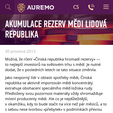
CS
AKUMULACE REZERV MĚDI LIDOVÁ
REPUBLIKA
30 prosince 2013
Možná, že rčení «Čínská republika hromadí rezervy» —
to nejlepší investorů na světovém trhu s mědí. Je nutné
dodat, že v posledních letech se tato situace změnila.
Jako nesporný lídr v oblasti spotřeby mědi, Čínská
republika se aktivně importován mědi koncentráty
extrahuje obohacení speciálního měď-ložiska rudy.
Předloženy svou pozornost materiály vždy shromažďuje
místní producenty mědi. Ale co je nejdůležitější,
v okamžiku, kdy to bude stačit na více než pár měsíců, a to
s sebou nese tvorbou «přebytek» v podmínkách převisu