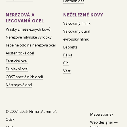
Lantanhides
NEREZOVÁ A
NEŽELEZNÉ KOVY
LEGOVANÁ OCEL
Válcovaný hliník
Prášky z neželezných kovů
Válcovaný dural
Nerezové mlýnské výrobky
evropský hliník
Tepelně odolná nerezová ocel
Babbitts
Austenitická ocel
Pájka
Feritické oceli
Cín
Duplexní ocel
Vést
GOST speciálních ocelí
Nástrojová ocel
© 2007–2026. Firma „Auremo”.
Mapa stránek
Otisk
Web designer —