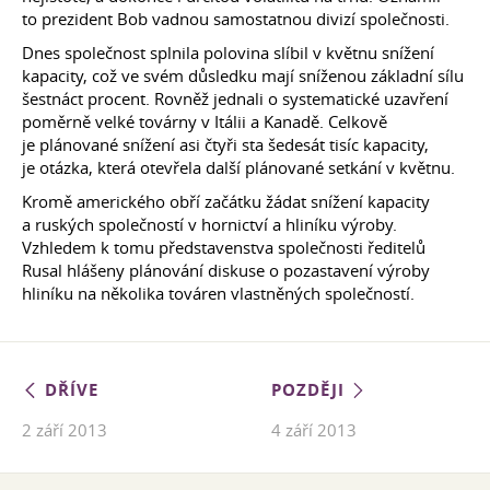
to prezident Bob vadnou samostatnou divizí společnosti.
Dnes společnost splnila polovina slíbil v květnu snížení
kapacity, což ve svém důsledku mají sníženou základní sílu
šestnáct procent. Rovněž jednali o systematické uzavření
poměrně velké továrny v Itálii a Kanadě. Celkově
je plánované snížení asi čtyři sta šedesát tisíc kapacity,
je otázka, která otevřela další plánované setkání v květnu.
Kromě amerického obří začátku žádat snížení kapacity
a ruských společností v hornictví a hliníku výroby.
Vzhledem k tomu představenstva společnosti ředitelů
Rusal hlášeny plánování diskuse o pozastavení výroby
hliníku na několika továren vlastněných společností.
DŘÍVE
POZDĚJI
2 září 2013
4 září 2013