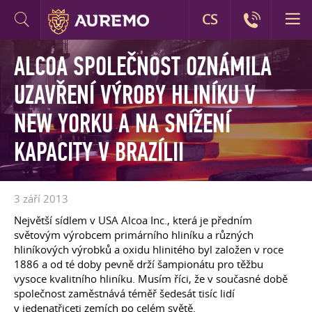
CS
ALCOA SPOLEČNOST OZNÁMILA
UZAVŘENÍ VÝROBY HLINÍKU V
NEW YORKU A NA SNÍŽENÍ
KAPACITY V BRAZÍLII
3 září 2013
Největší sídlem v USA Alcoa Inc., která je předním
světovým výrobcem primárního hliníku a různých
hliníkových výrobků a oxidu hlinitého byl založen v roce
1886 a od té doby pevně drží šampionátu pro těžbu
vysoce kvalitního hliníku. Musím říci, že v současné době
společnost zaměstnává téměř šedesát tisíc lidí
v jedenatřiceti zemích po celém světě.