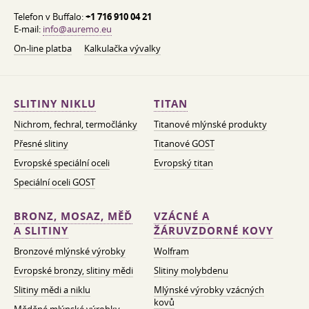
Telefon v Buffalo:
+1 716 910 04 21
E-mail:
info@auremo.eu
On-line platba
Kalkulačka vývalky
SLITINY NIKLU
TITAN
Nichrom, fechral, termočlánky
Titanové mlýnské produkty
Přesné slitiny
Titanové GOST
Evropské speciální oceli
Evropský titan
Speciální oceli GOST
BRONZ, MOSAZ, MĚĎ
VZÁCNÉ A
A SLITINY
ŽÁRUVZDORNÉ KOVY
Bronzové mlýnské výrobky
Wolfram
Evropské bronzy, slitiny mědi
Slitiny molybdenu
Slitiny mědi a niklu
Mlýnské výrobky vzácných
kovů