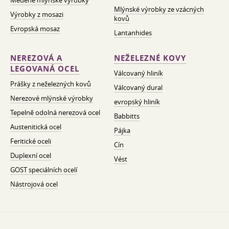
Měděné mlýnské výrobky
Mlýnské výrobky ze vzácných
Výrobky z mosazi
kovů
Evropská mosaz
Lantanhides
NEREZOVÁ A
NEŽELEZNÉ KOVY
LEGOVANÁ OCEL
Válcovaný hliník
Prášky z neželezných kovů
Válcovaný dural
Nerezové mlýnské výrobky
evropský hliník
Tepelně odolná nerezová ocel
Babbitts
Austenitická ocel
Pájka
Feritické oceli
Cín
Duplexní ocel
Vést
GOST speciálních ocelí
Nástrojová ocel