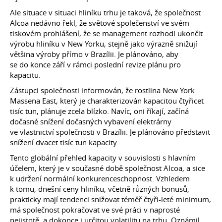
Ale situace v situaci hliníku trhu je taková, že společnost
Alcoa nedávno řekl, že světové společenství ve svém
tiskovém prohlášení, že se management rozhodl ukončit
výrobu hliníku v New Yorku, stejně jako výrazně snižují
většina výroby přímo v Brazílii. Je plánováno, aby
se do konce září v rámci poslední revize plánu pro
kapacitu.
Zástupci společnosti informován, že rostlina New York
Massena East, který je charakterizován kapacitou čtyřicet
tisíc tun, plánuje zcela blízko. Navíc, oni říkají, začíná
dočasné snížení dočasných vybavení elektrárny
ve vlastnictví společnosti v Brazílii. Je plánováno představit
snížení dvacet tisíc tun kapacity.
Tento globální přehled kapacity v souvislosti s hlavním
účelem, který je v současné době společnost Alcoa, a sice
k udržení normální konkurenceschopnost. Vzhledem
k tomu, dnešní ceny hliníku, včetně různých bonusů,
prakticky mají tendenci snižovat téměř čtyři-leté minimum,
má společnost pokračovat ve své práci v naprosté
nejistotě, a dokonce i určitou volatilitu na trhu. Oznámil