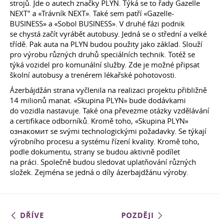
strojů. Jde o autech značky PLYN. Týká se to řady Gazelle
NEXT" a «Trávník NEXT». Také sem patří «Gazelle-
BUSINESS» a «Sobol BUSINESS». V druhé fázi podnik
se chystá začít vyrábět autobusy. Jedná se o střední a velké
třídě. Pak auta na PLYN budou použity jako základ. Slouží
pro výrobu různých druhů speciálních technik. Totéž se
týká vozidel pro komunální služby. Zde je možné připsat
školní autobusy a trenérem lékařské pohotovosti.
Ázerbájdžán strana vyčlenila na realizaci projektu přibližně
14 milionů manat. «Skupina PLYN» bude dodávkami
do vozidla nastavuje. Také ona převezme otázky vzdělávání
a certifikace odborníků. Kromě toho, «Skupina PLYN»
ознакомит se svými technologickými požadavky. Se týkají
výrobního procesu a systému řízení kvality. Kromě toho,
podle dokumentu, strany se budou aktivně podílet
na práci. Společně budou sledovat uplatňování různých
složek. Zejména se jedná o díly ázerbajdžánu výroby.
DŘÍVE
POZDĚJI