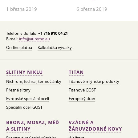
1 března 2019
6 března 2019
Telefon v Buffalo:
+1 716 910 04 21
E-mail:
info@auremo.eu
On-line platba
Kalkulačka vývalky
SLITINY NIKLU
TITAN
Nichrom, fechral, termočlánky
Titanové mlýnské produkty
Přesné slitiny
Titanové GOST
Evropské speciální oceli
Evropský titan
Speciální oceli GOST
BRONZ, MOSAZ, MĚĎ
VZÁCNÉ A
A SLITINY
ŽÁRUVZDORNÉ KOVY