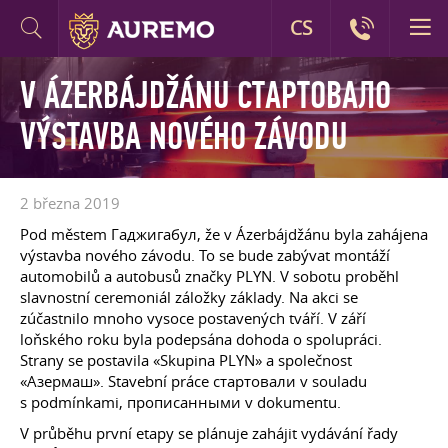
CS
V ÁZERBÁJDŽÁNU СТАРТОВАЛО
VÝSTAVBA NOVÉHO ZÁVODU
2 března 2019
Pod městem Гаджигабул, že v Ázerbájdžánu byla zahájena
výstavba nového závodu. To se bude zabývat montáží
automobilů a autobusů značky PLYN. V sobotu proběhl
slavnostní ceremoniál záložky základy. Na akci se
zúčastnilo mnoho vysoce postavených tváří. V září
loňského roku byla podepsána dohoda o spolupráci.
Strany se postavila «Skupina PLYN» a společnost
«Азермаш». Stavební práce стартовали v souladu
s podmínkami, прописанными v dokumentu.
V průběhu první etapy se plánuje zahájit vydávání řady