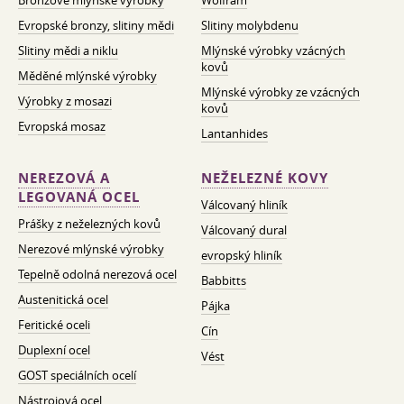
Bronzové mlýnské výrobky
Wolfram
Evropské bronzy, slitiny mědi
Slitiny molybdenu
Slitiny mědi a niklu
Mlýnské výrobky vzácných
kovů
Měděné mlýnské výrobky
Mlýnské výrobky ze vzácných
Výrobky z mosazi
kovů
Evropská mosaz
Lantanhides
NEREZOVÁ A
NEŽELEZNÉ KOVY
LEGOVANÁ OCEL
Válcovaný hliník
Prášky z neželezných kovů
Válcovaný dural
Nerezové mlýnské výrobky
evropský hliník
Tepelně odolná nerezová ocel
Babbitts
Austenitická ocel
Pájka
Feritické oceli
Cín
Duplexní ocel
Vést
GOST speciálních ocelí
Nástrojová ocel