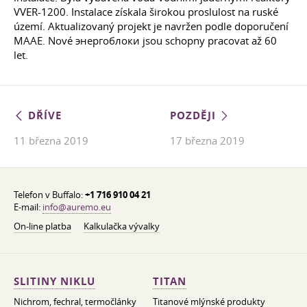
VVER-1200. Instalace získala širokou proslulost na ruské
území. Aktualizovaný projekt je navržen podle doporučení
MAAE. Nové энергоблоки jsou schopny pracovat až 60
let.
DŘÍVE
POZDĚJI
11 března 2019
17 března 2019
Telefon v Buffalo:
+1 716 910 04 21
E-mail:
info@auremo.eu
On-line platba
Kalkulačka vývalky
SLITINY NIKLU
TITAN
Nichrom, fechral, termočlánky
Titanové mlýnské produkty