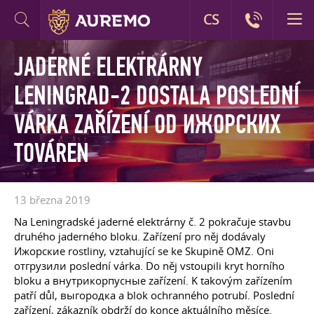
CS
JADERNÉ ELEKTRÁRNY
LENINGRAD-2 DOSTALA POSLEDNÍ
VÁRKA ZAŘÍZENÍ OD ИЖОРСКИХ
TOVÁREN
13 března 2019
Na Leningradské jaderné elektrárny č. 2 pokračuje stavbu
druhého jaderného bloku. Zařízení pro něj dodávaly
Ижорские rostliny, vztahující se ke Skupině OMZ. Oni
отгрузили poslední várka. Do něj vstoupili kryt horního
bloku a внутрикорпусные zařízení. K takovým zařízením
patří důl, выгородка a blok ochranného potrubí. Poslední
zařízení, zákazník obdrží do konce aktuálního měsíce.