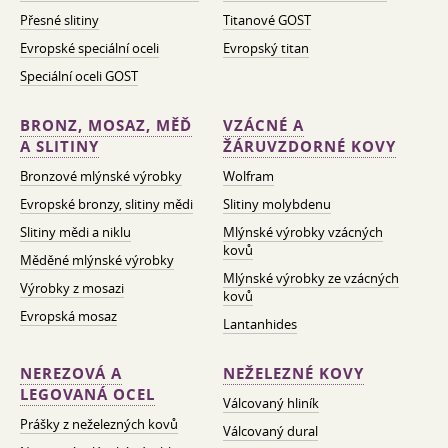
Přesné slitiny
Titanové GOST
Evropské speciální oceli
Evropský titan
Speciální oceli GOST
BRONZ, MOSAZ, MĚĎ
VZÁCNÉ A
A SLITINY
ŽÁRUVZDORNÉ KOVY
Bronzové mlýnské výrobky
Wolfram
Evropské bronzy, slitiny mědi
Slitiny molybdenu
Slitiny mědi a niklu
Mlýnské výrobky vzácných
kovů
Měděné mlýnské výrobky
Mlýnské výrobky ze vzácných
Výrobky z mosazi
kovů
Evropská mosaz
Lantanhides
NEREZOVÁ A
NEŽELEZNÉ KOVY
LEGOVANÁ OCEL
Válcovaný hliník
Prášky z neželezných kovů
Válcovaný dural