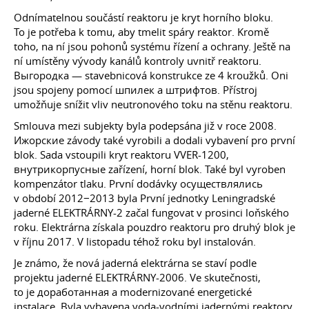
Odnímatelnou součástí reaktoru je kryt horního bloku.
To je potřeba k tomu, aby tmelit spáry reaktor. Kromě
toho, na ní jsou pohonů systému řízení a ochrany. Ještě na
ní umístěny vývody kanálů kontroly uvnitř reaktoru.
Выгородка — stavebnicová konstrukce ze 4 kroužků. Oni
jsou spojeny pomocí шпилек a штрифтов. Přístroj
umožňuje snížit vliv neutronového toku na stěnu reaktoru.
Smlouva mezi subjekty byla podepsána již v roce 2008.
Ижорские závody také vyrobili a dodali vybavení pro první
blok. Sada vstoupili kryt reaktoru VVER-1200,
внутрикорпусные zařízení, horní blok. Také byl vyroben
kompenzátor tlaku. První dodávky осуществлялись
v období 2012−2013 byla První jednotky Leningradské
jaderné ELEKTRÁRNY-2 začal fungovat v prosinci loňského
roku. Elektrárna získala pouzdro reaktoru pro druhý blok je
v říjnu 2017. V listopadu téhož roku byl instalován.
Je známo, že nová jaderná elektrárna se staví podle
projektu jaderné ELEKTRÁRNY-2006. Ve skutečnosti,
to je доработанная a modernizované energetické
instalace. Byla vybavena voda-vodními jadernými reaktory