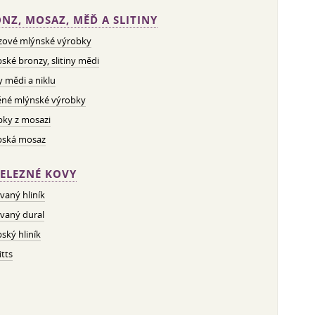
NZ, MOSAZ, MĚĎ A SLITINY
zové mlýnské výrobky
ské bronzy, slitiny mědi
ny mědi a niklu
né mlýnské výrobky
bky z mosazi
pská mosaz
ELEZNÉ KOVY
vaný hliník
vaný dural
ský hliník
tts