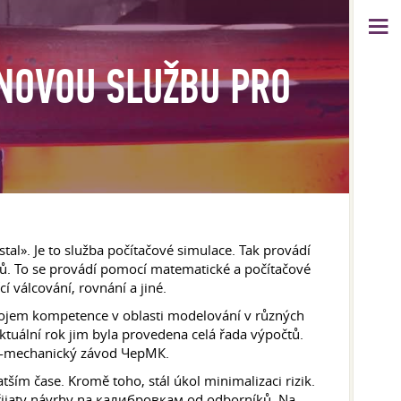
 NOVOU SLUŽBU PRO
al». Je to služba počítačové simulace. Tak provádí
álů. To se provádí pomocí matematické a počítačové
 válcování, rovnání a jiné.
zvojem kompetence v oblasti modelování v různých
aktuální rok jim byla provedena celá řada výpočtů.
но-mechanický závod ЧерМК.
ím čase. Kromě toho, stál úkol minimalizaci rizik.
 přijaty návrhy na калибровкам od odborníků. Na