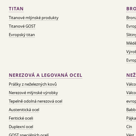
TITAN
BRO
Titanové mlýnské produkty
Bron
Titanové GOST
Evrop
Evropský titan
Sliti
Mědě
Výro
Evro
NEREZOVÁ A LEGOVANÁ OCEL
NEŽ
Prášky z neželezných kovů
Válco
Nerezové mlýnské výrobky
Válco
Tepelně odolná nerezová ocel
evrop
Austenitická ocel
Babbi
Feritické oceli
Pájka
Duplexní ocel
Cín
GOST speciálních ocelí
Vést