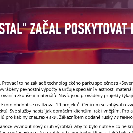
STAL" ZAČAL POSKYTOVAT
Provádí to na základě technologického parku společnosti «Severst
u vyráběny pevnostní výpočty a určuje speciální vlastnosti materi
vání a zkoušení materiálů. Navíc jsou prováděny projekty týkající
lé toto období se realizoval 19 projektů. Centrum se zabýval ro
jektů. Své služby nabízí jak domácím klientům, tak i vnějším. Pro 
ofilů pro kabiny спецтехники. Zákazníkem dodané ruský литей
сь vyvinout nový druh výrobků. Aby to bylo nutné v co nejkratš
oženy požadavky na řez profilu od samotného klienta. Také byly