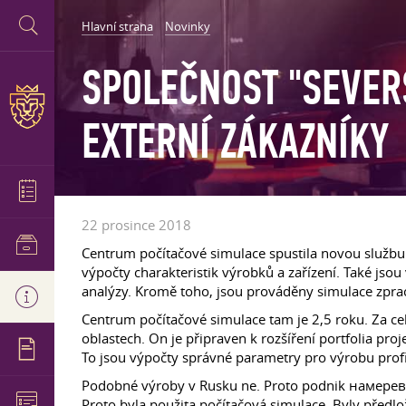
Hlavní strana
Novinky
SPOLEČNOST "SEVER
EXTERNÍ ZÁKAZNÍKY
22 prosince 2018
Centrum počítačové simulace spustila novou službu. 
výpočty charakteristik výrobků a zařízení. Také jso
analýzy. Kromě toho, jsou prováděny simulace zpraco
Centrum počítačové simulace tam je 2,5 roku. Za ce
oblastech. On je připraven k rozšíření portfolia pro
To jsou výpočty správné parametry pro výrobu pr
Podobné výroby v Rusku ne. Proto podnik намеревало
Proto byla použita počítačová simulace. Byly předl