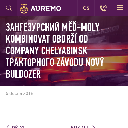
CS
ЗАНГЕЗУРСКИЙ MĚĎ-MOLY
KOMBINOVAT OBDRŽÍ OD
COMPANY CHELYABINSK
ТРАКТОРНОГО ZÁVODU NOVÝ
BULDOZER
6 dubna 2018
DŘÍVE
POZDĚJI