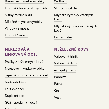
Bronzové mlýnské výrobky
Wolfram
Evropské bronzy, slitiny mědi
Slitiny molybdenu
Slitiny mědi a niklu
Mlýnské výrobky vzácných
kovů
Měděné mlýnské výrobky
Mlýnské výrobky ze vzácných
Výrobky z mosazi
kovů
Evropská mosaz
Lantanhides
NEREZOVÁ A
NEŽELEZNÉ KOVY
LEGOVANÁ OCEL
Válcovaný hliník
Prášky z neželezných kovů
Válcovaný dural
Nerezové mlýnské výrobky
evropský hliník
Tepelně odolná nerezová ocel
Babbitts
Austenitická ocel
Pájka
Feritické oceli
Cín
Duplexní ocel
Vést
GOST speciálních ocelí