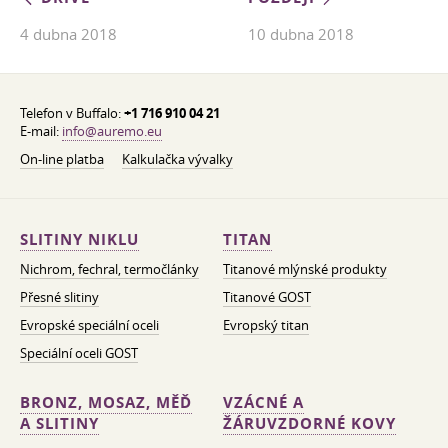
4 dubna 2018
10 dubna 2018
Telefon v Buffalo:
+1 716 910 04 21
E-mail:
info@auremo.eu
On-line platba
Kalkulačka vývalky
SLITINY NIKLU
TITAN
Nichrom, fechral, termočlánky
Titanové mlýnské produkty
Přesné slitiny
Titanové GOST
Evropské speciální oceli
Evropský titan
Speciální oceli GOST
BRONZ, MOSAZ, MĚĎ
VZÁCNÉ A
A SLITINY
ŽÁRUVZDORNÉ KOVY