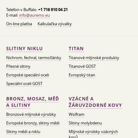
Telefon v Buffalo:
+1 716 910 04 21
E-mail:
info@auremo.eu
On-line platba
Kalkulačka vývalky
SLITINY NIKLU
TITAN
Nichrom, fechral, termočlánky
Titanové mlýnské produkty
Přesné slitiny
Titanové GOST
Evropské speciální oceli
Evropský titan
Speciální oceli GOST
BRONZ, MOSAZ, MĚĎ
VZÁCNÉ A
A SLITINY
ŽÁRUVZDORNÉ KOVY
Bronzové mlýnské výrobky
Wolfram
Evropské bronzy, slitiny mědi
Slitiny molybdenu
Slitiny mědi a niklu
Mlýnské výrobky vzácných
kovů