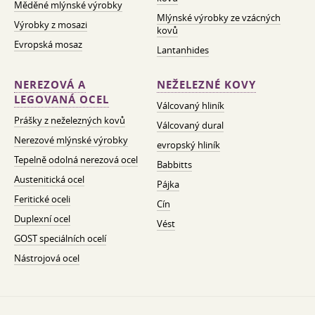
Měděné mlýnské výrobky
Mlýnské výrobky ze vzácných
Výrobky z mosazi
kovů
Evropská mosaz
Lantanhides
NEREZOVÁ A
NEŽELEZNÉ KOVY
LEGOVANÁ OCEL
Válcovaný hliník
Prášky z neželezných kovů
Válcovaný dural
Nerezové mlýnské výrobky
evropský hliník
Tepelně odolná nerezová ocel
Babbitts
Austenitická ocel
Pájka
Feritické oceli
Cín
Duplexní ocel
Vést
GOST speciálních ocelí
Nástrojová ocel