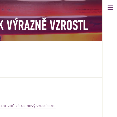
K VÝRAZNĚ VZROSTL
катыш" získal nový vrtací stroj