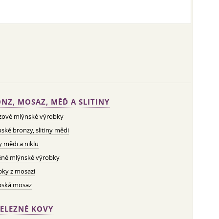
NZ, MOSAZ, MĚĎ A SLITINY
zové mlýnské výrobky
ské bronzy, slitiny mědi
ny mědi a niklu
né mlýnské výrobky
bky z mosazi
pská mosaz
ELEZNÉ KOVY