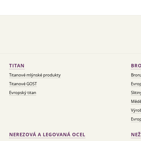
TITAN
BRO
Titanové mlýnské produkty
Bron
Titanové GOST
Evrop
Evropský titan
Sliti
Mědě
Výro
Evro
NEREZOVÁ A LEGOVANÁ OCEL
NEŽ