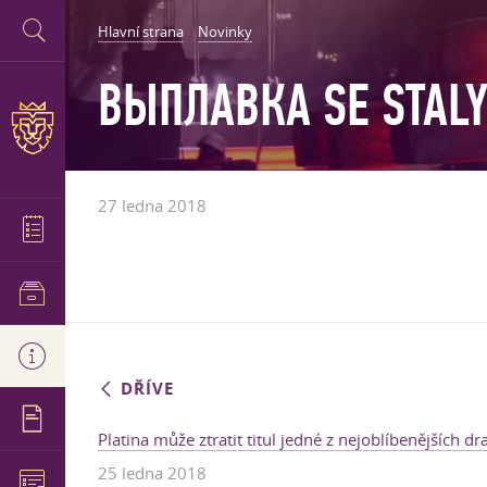
Hlavní strana
Novinky
ВЫПЛАВКА SE STALY
27 ledna 2018
DŘÍVE
Platina může ztratit titul jedné z nejoblíbenějších d
25 ledna 2018