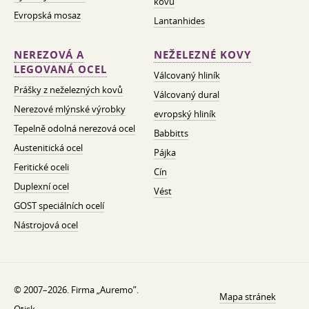
kovů
Evropská mosaz
Lantanhides
NEREZOVÁ A
NEŽELEZNÉ KOVY
LEGOVANÁ OCEL
Válcovaný hliník
Prášky z neželezných kovů
Válcovaný dural
Nerezové mlýnské výrobky
evropský hliník
Tepelně odolná nerezová ocel
Babbitts
Austenitická ocel
Pájka
Feritické oceli
Cín
Duplexní ocel
Vést
GOST speciálních ocelí
Nástrojová ocel
© 2007–2026. Firma „Auremo”.
Mapa stránek