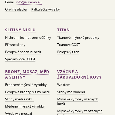
E-mail:
info@auremo.eu
On-line platba
Kalkulačka vývalky
SLITINY NIKLU
TITAN
Nichrom, fechral, termočlánky
Titanové mlýnské produkty
Přesné slitiny
Titanové GOST
Evropské speciální oceli
Evropský titan
Speciální oceli GOST
BRONZ, MOSAZ, MĚĎ
VZÁCNÉ A
A SLITINY
ŽÁRUVZDORNÉ KOVY
Bronzové mlýnské výrobky
Wolfram
Evropské bronzy, slitiny mědi
Slitiny molybdenu
Slitiny mědi a niklu
Mlýnské výrobky vzácných
kovů
Měděné mlýnské výrobky
Mlýnské výrobky ze vzácných
Výrobky z mosazi