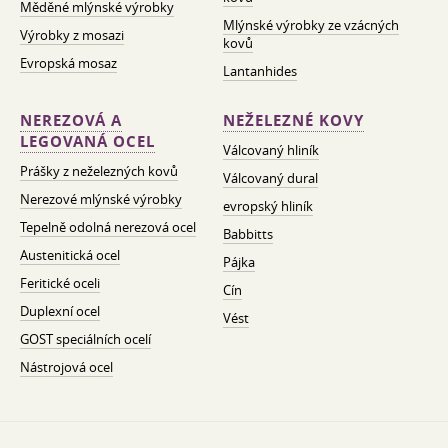
Měděné mlýnské výrobky
Mlýnské výrobky ze vzácných
Výrobky z mosazi
kovů
Evropská mosaz
Lantanhides
NEREZOVÁ A
NEŽELEZNÉ KOVY
LEGOVANÁ OCEL
Válcovaný hliník
Prášky z neželezných kovů
Válcovaný dural
Nerezové mlýnské výrobky
evropský hliník
Tepelně odolná nerezová ocel
Babbitts
Austenitická ocel
Pájka
Feritické oceli
Cín
Duplexní ocel
Vést
GOST speciálních ocelí
Nástrojová ocel