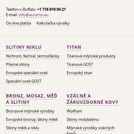
Telefon v Buffalo:
+1 716 910 04 21
E-mail:
info@auremo.eu
On-line platba
Kalkulačka vývalky
SLITINY NIKLU
TITAN
Nichrom, fechral, termočlánky
Titanové mlýnské produkty
Přesné slitiny
Titanové GOST
Evropské speciální oceli
Evropský titan
Speciální oceli GOST
BRONZ, MOSAZ, MĚĎ
VZÁCNÉ A
A SLITINY
ŽÁRUVZDORNÉ KOVY
Bronzové mlýnské výrobky
Wolfram
Evropské bronzy, slitiny mědi
Slitiny molybdenu
Slitiny mědi a niklu
Mlýnské výrobky vzácných
kovů