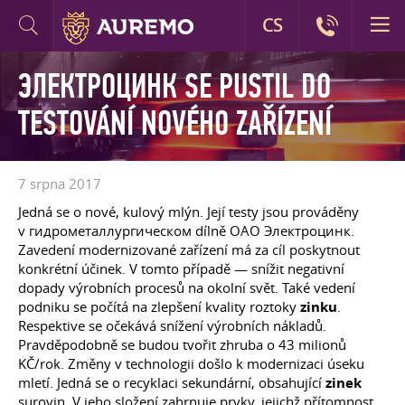
CS
ЭЛЕКТРОЦИНК SE PUSTIL DO
TESTOVÁNÍ NOVÉHO ZAŘÍZENÍ
7 srpna 2017
Jedná se o nové, kulový mlýn. Její testy jsou prováděny
v гидрометаллургическом dílně OAO Электроцинк.
Zavedení modernizované zařízení má za cíl poskytnout
konkrétní účinek. V tomto případě — snížit negativní
dopady výrobních procesů na okolní svět. Také vedení
podniku se počítá na zlepšení kvality roztoky
zinku
.
Respektive se očekává snížení výrobních nákladů.
Pravděpodobně se budou tvořit zhruba o 43 milionů
KČ/rok. Změny v technologii došlo k modernizaci úseku
mletí. Jedná se o recyklaci sekundární, obsahující
zinek
surovin. V jeho složení zahrnuje prvky, jejichž přítomnost