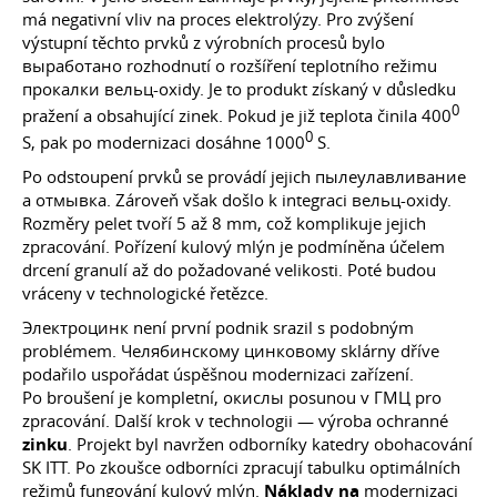
má negativní vliv na proces elektrolýzy. Pro zvýšení
výstupní těchto prvků z výrobních procesů bylo
выработано rozhodnutí o rozšíření teplotního režimu
прокалки вельц-oxidy. Je to produkt získaný v důsledku
0
pražení a obsahující zinek. Pokud je již teplota činila 400
0
S, pak po modernizaci dosáhne 1000
S.
Po odstoupení prvků se provádí jejich пылеулавливание
a отмывка. Zároveň však došlo k integraci вельц-oxidy.
Rozměry pelet tvoří 5 až 8 mm, což komplikuje jejich
zpracování. Pořízení kulový mlýn je podmíněna účelem
drcení granulí až do požadované velikosti. Poté budou
vráceny v technologické řetězce.
Электроцинк není první podnik srazil s podobným
problémem. Челябинскому цинковому sklárny dříve
podařilo uspořádat úspěšnou modernizaci zařízení.
Po broušení je kompletní, окислы posunou v ГМЦ pro
zpracování. Další krok v technologii — výroba ochranné
zinku
. Projekt byl navržen odborníky katedry obohacování
SK ITT. Po zkoušce odborníci zpracují tabulku optimálních
režimů fungování kulový mlýn.
Náklady na
modernizaci