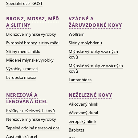
Speciální oceli GOST
BRONZ, MOSAZ, MĚĎ
VZÁCNÉ A
A SLITINY
ŽÁRUVZDORNÉ KOVY
Bronzové mlýnské výrobky
Wolfram
Evropské bronzy, slitiny mědi
Slitiny molybdenu
Slitiny mědi a niklu
Mlýnské výrobky vzácných
kovů
Měděné mlýnské výrobky
Mlýnské výrobky ze vzácných
Výrobky z mosazi
kovů
Evropská mosaz
Lantanhides
NEREZOVÁ A
NEŽELEZNÉ KOVY
LEGOVANÁ OCEL
Válcovaný hliník
Prášky z neželezných kovů
Válcovaný dural
Nerezové mlýnské výrobky
evropský hliník
Tepelně odolná nerezová ocel
Babbitts
Austenitická ocel