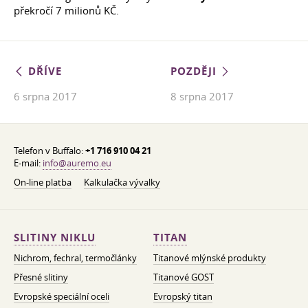
překročí 7 milionů KČ.
DŘÍVE
POZDĚJI
6 srpna 2017
8 srpna 2017
Telefon v Buffalo:
+1 716 910 04 21
E-mail:
info@auremo.eu
On-line platba
Kalkulačka vývalky
SLITINY NIKLU
TITAN
Nichrom, fechral, termočlánky
Titanové mlýnské produkty
Přesné slitiny
Titanové GOST
Evropské speciální oceli
Evropský titan