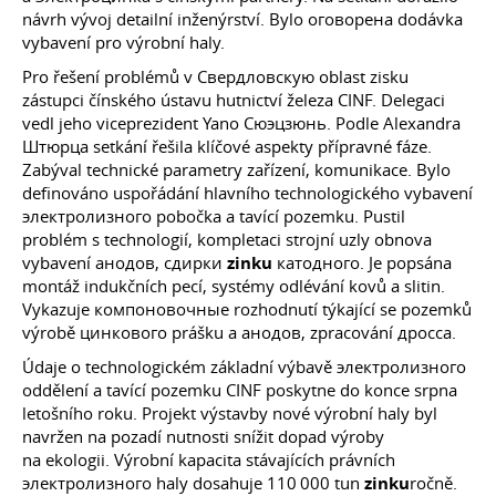
návrh vývoj detailní inženýrství. Bylo оговорена dodávka
vybavení pro výrobní haly.
Pro řešení problémů v Свердловскую oblast zisku
zástupci čínského ústavu hutnictví železa CINF. Delegaci
vedl jeho viceprezident Yano Сюэцзюнь. Podle Alexandra
Штюрца setkání řešila klíčové aspekty přípravné fáze.
Zabýval technické parametry zařízení, komunikace. Bylo
definováno uspořádání hlavního technologického vybavení
электролизного pobočka a tavící pozemku. Pustil
problém s technologií, kompletaci strojní uzly obnova
vybavení анодов, сдирки
zinku
катодного. Je popsána
montáž indukčních pecí, systémy odlévání kovů a slitin.
Vykazuje компоновочные rozhodnutí týkající se pozemků
výrobě цинкового prášku a анодов, zpracování дросса.
Údaje o technologickém základní výbavě электролизного
oddělení a tavící pozemku CINF poskytne do konce srpna
letošního roku. Projekt výstavby nové výrobní haly byl
navržen na pozadí nutnosti snížit dopad výroby
na ekologii. Výrobní kapacita stávajících právních
электролизного haly dosahuje 110 000 tun
zinku
ročně.