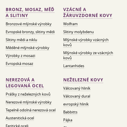
BRONZ, MOSAZ, MĚĎ
VZÁCNÉ A
A SLITINY
ŽÁRUVZDORNÉ KOVY
Bronzové mlýnské výrobky
Wolfram
Evropské bronzy, slitiny mědi
Slitiny molybdenu
Slitiny mědi a niklu
Mlýnské výrobky vzácných
kovů
Měděné mlýnské výrobky
Mlýnské výrobky ze vzácných
Výrobky z mosazi
kovů
Evropská mosaz
Lantanhides
NEREZOVÁ A
NEŽELEZNÉ KOVY
LEGOVANÁ OCEL
Válcovaný hliník
Prášky z neželezných kovů
Válcovaný dural
Nerezové mlýnské výrobky
evropský hliník
Tepelně odolná nerezová ocel
Babbitts
Austenitická ocel
Pájka
Feritické oceli