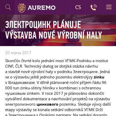
CS
ЭЛЕКТРОЦИНК PLÁNUJE
VÝSTAVBA NOVÉ VÝROBNÍ HALY
20 srpna 2017
Skončilo čtvrté kolo jednání mezi УГМК-Podniku a institut
CINF, ČLR. Technický dialog se dotýká otázka návrhu
a stavbě nové výrobní haly v podniku Электроцинк. Jedná
se o výstavbu ještě jednoho pozemku elektrolýzy
zinku
v Владикавказе. V dílně plánované roční příjem řádu 96
000 tun zinku-slitiny hliníku v kombinaci s ochrannou
чушковым zinkem. V roce 2017 je plánováno dokončit
vytváření dokumentace a navrhování projektů na výstavbu
электролизного
цинкового
pozemku. Sleduje vývoj další
etapy výstavby se konala setkání odborníků УГМК Drží
a Электроцинка s čínskými partnery. Na setkání dorazilo