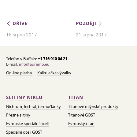
DŘÍVE
POZDĚJI
16 srpna 2017
21 srpna 2017
Telefon v Buffalo:
+1 716 910 04 21
E-mail:
info@auremo.eu
On-line platba
Kalkulačka vývalky
SLITINY NIKLU
TITAN
Nichrom, fechral, termočlánky
Titanové mlýnské produkty
Přesné slitiny
Titanové GOST
Evropské speciální oceli
Evropský titan
Speciální oceli GOST