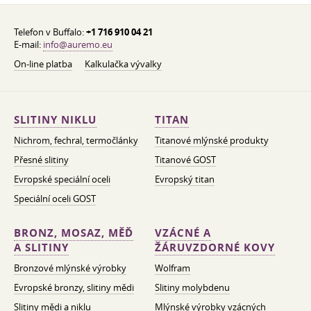
Telefon v Buffalo:
+1 716 910 04 21
E-mail:
info@auremo.eu
On-line platba
Kalkulačka vývalky
SLITINY NIKLU
TITAN
Nichrom, fechral, termočlánky
Titanové mlýnské produkty
Přesné slitiny
Titanové GOST
Evropské speciální oceli
Evropský titan
Speciální oceli GOST
BRONZ, MOSAZ, MĚĎ
VZÁCNÉ A
A SLITINY
ŽÁRUVZDORNÉ KOVY
Bronzové mlýnské výrobky
Wolfram
Evropské bronzy, slitiny mědi
Slitiny molybdenu
Slitiny mědi a niklu
Mlýnské výrobky vzácných