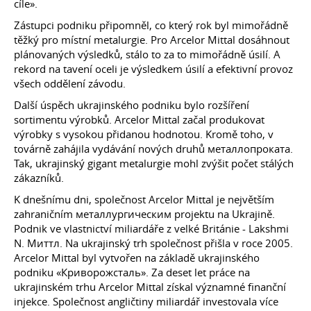
cíle».
Zástupci podniku připomněl, co který rok byl mimořádně
těžký pro místní metalurgie. Pro Arcelor Mittal dosáhnout
plánovaných výsledků, stálo to za to mimořádně úsilí. A
rekord na tavení oceli je výsledkem úsilí a efektivní provoz
všech oddělení závodu.
Další úspěch ukrajinského podniku bylo rozšíření
sortimentu výrobků. Arcelor Mittal začal produkovat
výrobky s vysokou přidanou hodnotou. Kromě toho, v
továrně zahájila vydávání nových druhů металлопроката.
Tak, ukrajinský gigant metalurgie mohl zvýšit počet stálých
zákazníků.
K dnešnímu dni, společnost Arcelor Mittal je největším
zahraničním металлургическим projektu na Ukrajině.
Podnik ve vlastnictví miliardáře z velké Británie - Lakshmi
N. Миттл. Na ukrajinský trh společnost přišla v roce 2005.
Arcelor Mittal byl vytvořen na základě ukrajinského
podniku «Криворожсталь». Za deset let práce na
ukrajinském trhu Arcelor Mittal získal významné finanční
injekce. Společnost angličtiny miliardář investovala více