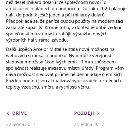
než deset miliard dolarů. Ve společnosti hovoří o
ambiciózních plánech do budoucna. Do roku 2020 plánuje
nalít do podnik ještě jeden a půl miliardy dolarů.
Předpokládá se, že peníze budou použity na modernizaci
zastaralé kapacity. Kromě toho, v dohledné době vedení
společnosti má v úmyslu zahájit výstavbu nových
výrobních hal v rámci závodu.
Další úspěch Arcelor Mittal se stala nová možnost na
webových stránkách podniku. Nyní může veřejnost
sledovat množství škodlivých emisí. Tímto způsobem
společnost realizuje iniciativu místní úřady. Program vám
dává možnost sledovat průměrné denní údaje o emisích.
Každou hodinu jsou aktualizovány ukazatele o změnách
teploty vzduchu, směru a rychlosti větru.
DŘÍVE
POZDĚJI
22 ledna 2017
25 ledna 2017