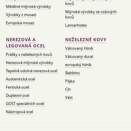
kovů
Měděné mlýnské výrobky
Mlýnské výrobky ze vzácných
Výrobky z mosazi
kovů
Evropská mosaz
Lantanhides
NEREZOVÁ A
NEŽELEZNÉ KOVY
LEGOVANÁ OCEL
Válcovaný hliník
Prášky z neželezných kovů
Válcovaný dural
Nerezové mlýnské výrobky
evropský hliník
Tepelně odolná nerezová ocel
Babbitts
Austenitická ocel
Pájka
Feritické oceli
Cín
Duplexní ocel
Vést
GOST speciálních ocelí
Nástrojová ocel