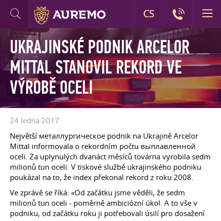
CS
UKRAJINSKÉ PODNIK ARCELOR
MITTAL STANOVIL REKORD VE
VÝROBĚ OCELI
24 ledna 2017
Největší металлургическое podnik na Ukrajině Arcelor
Mittal informovala o rekordním počtu выплавленной
oceli. Za uplynulých dvanáct měsíců továrna vyrobila sedm
milionů tun oceli. V tiskové službě ukrajinského podniku
poukázal na to, že index překonal rekord z roku 2008.
Ve zprávě se říká: «Od začátku jsme věděli, že sedm
milionů tun oceli - poměrně ambiciózní úkol. A to vše v
podniku, od začátku roku ji potřebovali úsilí pro dosažení