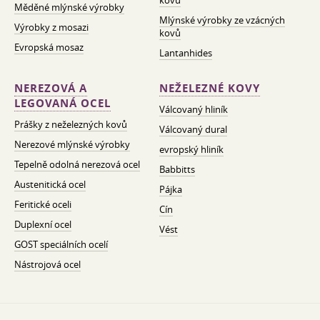
kovů
Měděné mlýnské výrobky
Mlýnské výrobky ze vzácných
Výrobky z mosazi
kovů
Evropská mosaz
Lantanhides
NEREZOVÁ A
NEŽELEZNÉ KOVY
LEGOVANÁ OCEL
Válcovaný hliník
Prášky z neželezných kovů
Válcovaný dural
Nerezové mlýnské výrobky
evropský hliník
Tepelně odolná nerezová ocel
Babbitts
Austenitická ocel
Pájka
Feritické oceli
Cín
Duplexní ocel
Vést
GOST speciálních ocelí
Nástrojová ocel