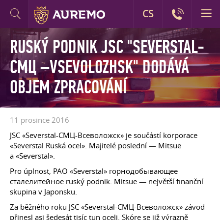
CS
RUSKÝ PODNIK JSC "SEVERSTAL-
СМЦ –VSEVOLOZHSK" DODÁVÁ
OBJEM ZPRACOVÁNÍ
11 prosince 2016
JSC «Severstal-СМЦ-Всеволожск» je součástí korporace
«Severstal Ruská ocel». Majitelé poslední — Mitsue
a «Severstal».
Pro úplnost, PAO «Severstal» горнодобывающее
сталелитейное ruský podnik. Mitsue — největší finanční
skupina v Japonsku.
Za běžného roku JSC «Severstal-СМЦ-Всеволожск» závod
přinesl asi šedesát tisíc tun oceli. Skóre se již výrazně