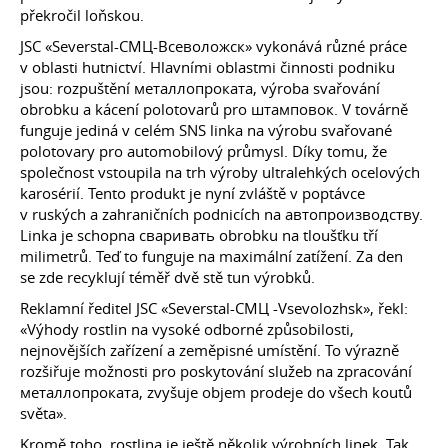
překročil loňskou.
JSC «Severstal-СМЦ-Всеволожск» vykonává různé práce
v oblasti hutnictví. Hlavními oblastmi činnosti podniku
jsou: rozpuštění металлопроката, výroba svařování
obrobku a kácení polotovarů pro штамповок. V továrně
funguje jediná v celém SNS linka na výrobu svařované
polotovary pro automobilový průmysl. Díky tomu, že
společnost vstoupila na trh výroby ultralehkých ocelových
karosérií. Tento produkt je nyní zvláště v poptávce
v ruských a zahraničních podnicích na автопроизводству.
Linka je schopna сваривать obrobku na tloušťku tří
milimetrů. Teď to funguje na maximální zatížení. Za den
se zde recyklují téměř dvě stě tun výrobků.
Reklamní ředitel JSC «Severstal-СМЦ -Vsevolozhsk», řekl:
«Výhody rostlin na vysoké odborné způsobilosti,
nejnovějších zařízení a zeměpisné umístění. To výrazně
rozšiřuje možnosti pro poskytování služeb na zpracování
металлопроката, zvyšuje objem prodeje do všech koutů
světa».
Kromě toho, rostlina je ještě několik výrobních linek. Tak,