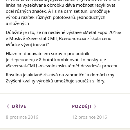
linka na vysekávaná obrobku dává možnost recyklovat
ocel různých značek. A lis na osm set tun, umožňuje
výrobu razítek různých polotovarů: jednoduchých
a složených.
Důležité je i to, že na nedávné výstavě «Metal-Expo 2016»
v Moskvě «Severstal-СМЦ-Всеволожск» získala cenu
«Vůdce vývoj inovací".
Hlavním dodavatelem surovin pro podnik
je Череповецкий hutní kombinovat. To poskytuje
«Severstal-СМЦ -Vsevolozhsk» téměř devadesát procent.
Rostlina je aktivně získává na zahraniční a domácí trhy.
Zvýšení kvality výrobků umožňuje soutěžit s lídry.
DŘÍVE
POZDĚJI
8 prosince 2016
12 prosince 2016