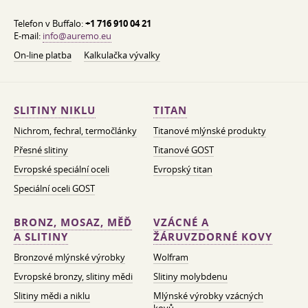
Telefon v Buffalo:
+1 716 910 04 21
E-mail:
info@auremo.eu
On-line platba
Kalkulačka vývalky
SLITINY NIKLU
TITAN
Nichrom, fechral, termočlánky
Titanové mlýnské produkty
Přesné slitiny
Titanové GOST
Evropské speciální oceli
Evropský titan
Speciální oceli GOST
BRONZ, MOSAZ, MĚĎ
VZÁCNÉ A
A SLITINY
ŽÁRUVZDORNÉ KOVY
Bronzové mlýnské výrobky
Wolfram
Evropské bronzy, slitiny mědi
Slitiny molybdenu
Slitiny mědi a niklu
Mlýnské výrobky vzácných