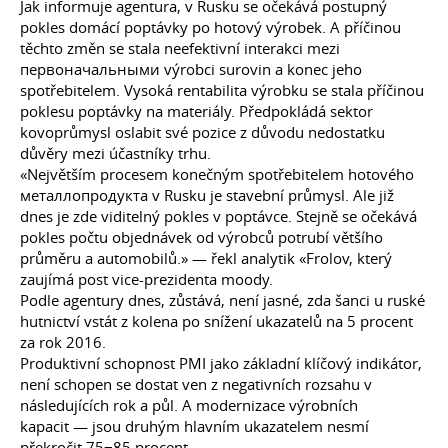
Jak informuje agentura, v Rusku se očekává postupný
pokles domácí poptávky po hotový výrobek. A příčinou
těchto změn se stala neefektivní interakci mezi
первоначальными výrobci surovin a konec jeho
spotřebitelem. Vysoká rentabilita výrobku se stala příčinou
poklesu poptávky na materiály. Předpokládá sektor
kovoprůmysl oslabit své pozice z důvodu nedostatku
důvěry mezi účastníky trhu.
«Největším procesem konečným spotřebitelem hotového
металлопродукта v Rusku je stavební průmysl. Ale již
dnes je zde viditelný pokles v poptávce. Stejně se očekává
pokles počtu objednávek od výrobců potrubí většího
průměru a automobilů.» — řekl analytik «Frolov, který
zaujímá post vice-prezidenta moody.
Podle agentury dnes, zůstává, není jasné, zda šanci u ruské
hutnictví vstát z kolena po snížení ukazatelů na 5 procent
za rok 2016.
Produktivní schopnost РМІ jako základní klíčový indikátor,
není schopen se dostat ven z negativních rozsahu v
následujících rok a půl. A modernizace výrobních
kapacit — jsou druhým hlavním ukazatelem nesmí
překročit 75−85 procent.