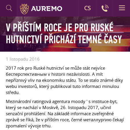
CS
V PŘÍŠTÍM ROCE JE PRO RUSKÉ
HUTNICTVÍ PŘICHÁZÍ TEMNÉ ČASY
1 listopadu 2016
2017 rok pro Ruské hutnictví se může stát nejvíce
бесперспективным v historii nezávislosti. A mít
nepříznivý vliv na ekonomiku státu. To se stalo známé díky
webu investorů, který publikoval tuto informaci minulou
středu.
Mezinárodní ratingová agentura moody ' s instituce-byt,
který se nachází v Moskvě, 26. listopadu 2017, učinil
senzační prohlášení. Na základě informace zveřejněné
zprávě se říká, že v příštím roce, černé металлургию čekají
zpomalení vývoje trhu.