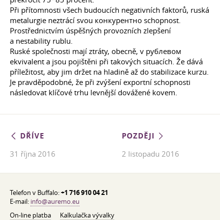
Při přítomnosti všech budoucích negativních faktorů, ruská
metalurgie neztrácí svou конкурентно schopnost.
Prostřednictvím úspěšných provozních zlepšení
a nestability rublu.
Ruské společnosti mají ztráty, obecně, v рублевом
ekvivalent a jsou pojištěni při takových situacích. Že dává
příležitost, aby jim držet na hladině až do stabilizace kurzu.
Je pravděpodobné, že při zvýšení exportní schopnosti
následovat klíčové trhu levnější dovážené kovem.
DŘÍVE
POZDĚJI
31 října 2016
2 listopadu 2016
Telefon v Buffalo:
+1 716 910 04 21
E-mail:
info@auremo.eu
On-line platba
Kalkulačka vývalky