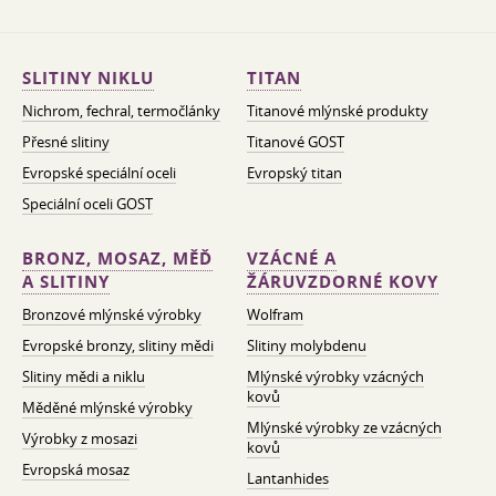
SLITINY NIKLU
TITAN
Nichrom, fechral, termočlánky
Titanové mlýnské produkty
Přesné slitiny
Titanové GOST
Evropské speciální oceli
Evropský titan
Speciální oceli GOST
BRONZ, MOSAZ, MĚĎ
VZÁCNÉ A
A SLITINY
ŽÁRUVZDORNÉ KOVY
Bronzové mlýnské výrobky
Wolfram
Evropské bronzy, slitiny mědi
Slitiny molybdenu
Slitiny mědi a niklu
Mlýnské výrobky vzácných
kovů
Měděné mlýnské výrobky
Mlýnské výrobky ze vzácných
Výrobky z mosazi
kovů
Evropská mosaz
Lantanhides