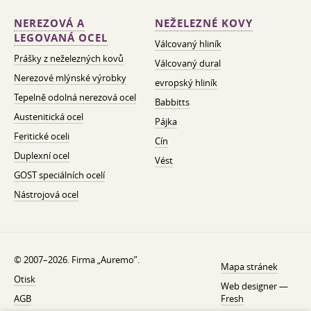
NEREZOVÁ A
NEŽELEZNÉ KOVY
LEGOVANÁ OCEL
Válcovaný hliník
Prášky z neželezných kovů
Válcovaný dural
Nerezové mlýnské výrobky
evropský hliník
Tepelně odolná nerezová ocel
Babbitts
Austenitická ocel
Pájka
Feritické oceli
Cín
Duplexní ocel
Vést
GOST speciálních ocelí
Nástrojová ocel
© 2007–2026. Firma „Auremo”.
Mapa stránek
Otisk
Web designer —
AGB
Fresh