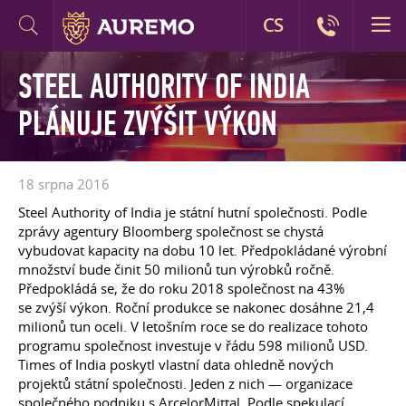
CS
STEEL AUTHORITY OF INDIA
PLÁNUJE ZVÝŠIT VÝKON
18 srpna 2016
Steel Authority of India je státní hutní společnosti. Podle
zprávy agentury Bloomberg společnost se chystá
vybudovat kapacity na dobu 10 let. Předpokládané výrobní
množství bude činit 50 milionů tun výrobků ročně.
Předpokládá se, že do roku 2018 společnost na 43%
se zvýší výkon. Roční produkce se nakonec dosáhne 21,4
milionů tun oceli. V letošním roce se do realizace tohoto
programu společnost investuje v řádu 598 milionů USD.
Times of India poskytl vlastní data ohledně nových
projektů státní společnosti. Jeden z nich — organizace
společného podniku s ArcelorMittal. Podle spekulací