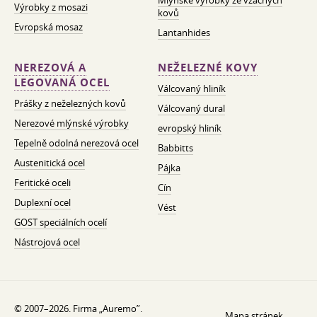
Mlýnské výrobky ze vzácných
Výrobky z mosazi
kovů
Evropská mosaz
Lantanhides
NEREZOVÁ A
NEŽELEZNÉ KOVY
LEGOVANÁ OCEL
Válcovaný hliník
Prášky z neželezných kovů
Válcovaný dural
Nerezové mlýnské výrobky
evropský hliník
Tepelně odolná nerezová ocel
Babbitts
Austenitická ocel
Pájka
Feritické oceli
Cín
Duplexní ocel
Vést
GOST speciálních ocelí
Nástrojová ocel
© 2007–2026. Firma „Auremo”.
Mapa stránek