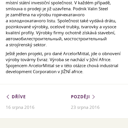
místní státní investiční společnost. V každém případě,
smlouva o prodeji je již uzavřena. Podnik Valin Steel
je zaměřena na výrobu горячекатаного
a холоднокатаного listu. Společnost také vydává drátu,
pozinkované výrobky, ocelové trubky, tvarovky a vysoce
kvalitní profily. Výrobky firmy ochotně získává stavební,
автомобилестроительный, мостостроительный
a strojírenský sektor.
Ještě jeden projekt, pro dané ArcelorMittal, jde o obnovení
výroby továrny Evraz. Výroba se nachází v Jižní Africe.
Spojencem ArcelorMittal se v této otázce chová industrial
development Corporation v JIŽNÍ africe.
DŘÍVE
POZDĚJI
16 srpna 2016
23 srpna 2016