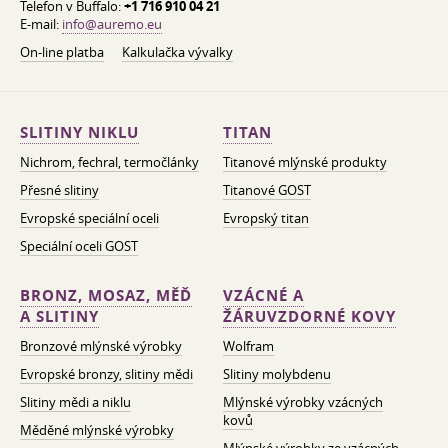
Telefon v Buffalo:
+1 716 910 04 21
E-mail:
info@auremo.eu
On-line platba
Kalkulačka vývalky
SLITINY NIKLU
TITAN
Nichrom, fechral, termočlánky
Titanové mlýnské produkty
Přesné slitiny
Titanové GOST
Evropské speciální oceli
Evropský titan
Speciální oceli GOST
BRONZ, MOSAZ, MĚĎ
VZÁCNÉ A
A SLITINY
ŽÁRUVZDORNÉ KOVY
Bronzové mlýnské výrobky
Wolfram
Evropské bronzy, slitiny mědi
Slitiny molybdenu
Slitiny mědi a niklu
Mlýnské výrobky vzácných
kovů
Měděné mlýnské výrobky