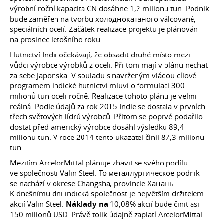
výrobní roční kapacita CN dosáhne 1,2 milionu tun. Podnik
bude zaměřen na tvorbu холоднокатаного válcované,
speciálních ocelí. Začátek realizace projektu je plánován
na prosinec letošního roku.
Hutnictví Indii očekávají, že obsadit druhé místo mezi
vůdci-výrobce výrobků z oceli. Při tom mají v plánu nechat
za sebe Japonska. V souladu s navrženým vládou cílové
programem indické hutnictví mluví o formulaci 300
milionů tun oceli ročně. Realizace tohoto plánu je velmi
reálná. Podle údajů za rok 2015 Indie se dostala v prvních
třech světových lídrů výrobců. Přitom se poprvé podařilo
dostat před americký výrobce dosáhl výsledku 89,4
milionu tun. V roce 2014 tento ukazatel činil 87,3 milionu
tun.
Mezitím ArcelorMittal plánuje zbavit se svého podílu
ve společnosti Valin Steel. To металлургическое podnik
se nachází v okrese Changsha, provincie Ханань.
K dnešnímu dni indická společnost je největším držitelem
akcií Valin Steel.
Náklady na
10,08% akcií bude činit asi
150 milionů USD. Právě tolik údajně zaplatí ArcelorMittal