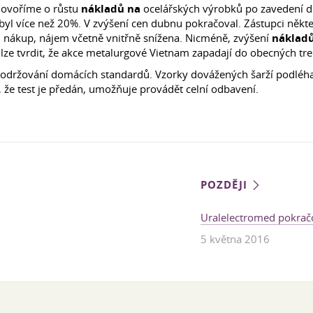
Hovoříme o růstu
nákladů na
ocelářských výrobků po zavedení 
 byl více než 20%. V zvýšení cen dubnu pokračoval. Zástupci někt
a
nákup, nájem včetně vnitřně snížena. Nicméně, zvýšení
náklad
lze tvrdit, že akce metalurgové Vietnam zapadají do obecných tr
 dodržování domácích standardů. Vzorky dovážených šarží podléha
, že test je předán, umožňuje provádět celní odbavení.
POZDĚJI
Uralelectromed pokrač
5 května 2016