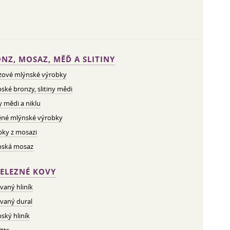
NZ, MOSAZ, MĚĎ A SLITINY
zové mlýnské výrobky
ské bronzy, slitiny mědi
ny mědi a niklu
né mlýnské výrobky
bky z mosazi
pská mosaz
ELEZNÉ KOVY
vaný hliník
vaný dural
ský hliník