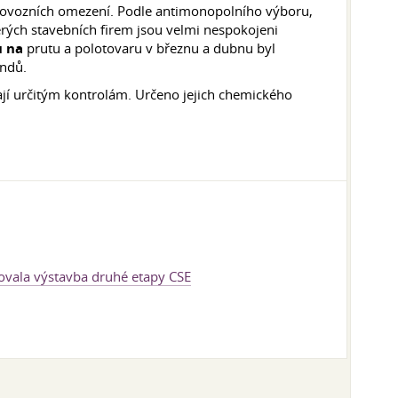
dovozních omezení. Podle antimonopolního výboru,
erých stavebních firem jsou velmi nespokojeni
ů na
prutu a polotovaru v březnu a dubnu byl
endů.
jí určitým kontrolám. Určeno jejich chemického
ovala výstavba druhé etapy CSE