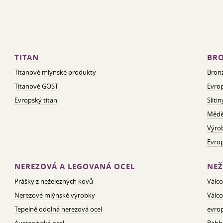
TITAN
BRO
Titanové mlýnské produkty
Bron
Titanové GOST
Evrop
Evropský titan
Sliti
Mědě
Výro
Evro
NEREZOVÁ A LEGOVANÁ OCEL
NEŽ
Prášky z neželezných kovů
Válco
Nerezové mlýnské výrobky
Válco
Tepelně odolná nerezová ocel
evrop