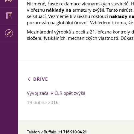
Nicméně, časté reklamace vietnamských stavitelů. 
v březnu
náklady na
armatury zvýšil. Tento nárůst
se situací. Vezmeme-li v úvahu rostoucí
náklady n
pozorován na globální úrovni. Vzhledem k tomu, že 
Mezinárodní výrobků z oceli z 21. března kontroly
složení, fyzikálních, mechanických vlastností. Důkaz
DŘÍVE
Vývoj začal v ČLR opět zvýšil
19 dubna 2016
Telefon v Buffalo:
+1 716 910 04 21