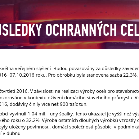
ŮSLEDKY OCHRANNÝCH CE
května veřejném slyšení. Budou považovány za důsledky zaveden
016−07.10.2016 roku. Pro obrobku byla stanovena sazba 22,3%. P
tvrtletí 2016. V závislosti na realizaci výroby oceli pro stavebni
ozorováno v kontextu oživení domácího stavebního průmyslu. Vel
6, dodávky činily více než 900 tisíc tun.
robci vyvinuli 1.04 mil. Tuny špalky. Tento ukazatel je vyšší než
kého roku o 32,2%. Výroba ostatních dlouhých výrobků vzrostly 
co byly uloženy povinnosti, domácí společnosti působící v podmínk
ší v dubnu.