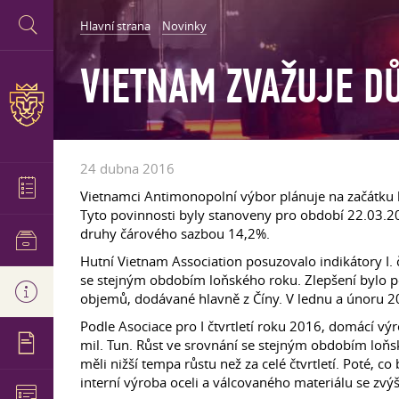
Hlavní strana
Novinky
VIETNAM ZVAŽUJE D
24 dubna 2016
Vietnamci Antimonopolní výbor plánuje na začátku 
Tyto povinnosti byly stanoveny pro období 22.03.2
druhy čárového sazbou 14,2%.
Hutní Vietnam Association posuzovalo indikátory I. č
se stejným obdobím loňského roku. Zlepšení bylo p
objemů, dodávané hlavně z Číny. V lednu a únoru 201
Podle Asociace pro I čtvrtletí roku 2016, domácí vý
mil. Tun. Růst ve srovnání se stejným obdobím loňs
měli nižší tempa růstu než za celé čtvrtletí. Poté, 
interní výroba oceli a válcovaného materiálu se zvý