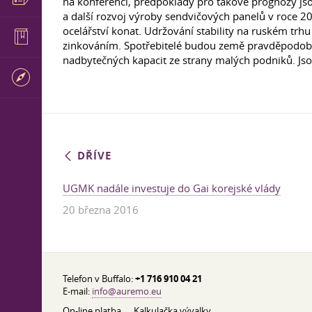
na konferenci, předpoklady pro takové prognózy js
a další rozvoj výroby sendvičových panelů v roce 2
ocelářství konat. Udržování stability na ruském trh
zinkováním. Spotřebitelé budou země pravděpodobně
nadbytečných kapacit ze strany malých podniků. Jsou 
DŘÍVE
UGMK nadále investuje do Gai korejské vlády
20 března 2016
Telefon v Buffalo:
+1 716 910 04 21
E-mail:
info@auremo.eu
On-line platba
Kalkulačka vývalky