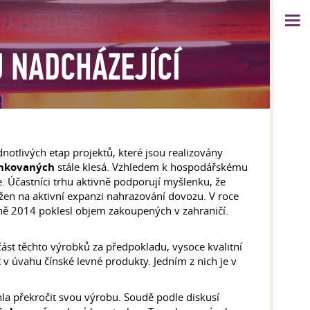
U NADCHÁZEJÍCÍ
notlivých etap projektů, které jsou realizovány
inkovaných
stále klesá. Vzhledem k hospodářskému
. Účastníci trhu aktivně podporují myšlenku, že
žen na aktivní expanzi nahrazování dovozu. V roce
rně 2014 poklesl objem zakoupených v zahraničí.
t těchto výrobků za předpokladu, vysoce kvalitní
 v úvahu čínské levné produkty. Jedním z nich je v
hla překročit svou výrobu. Soudě podle diskusí