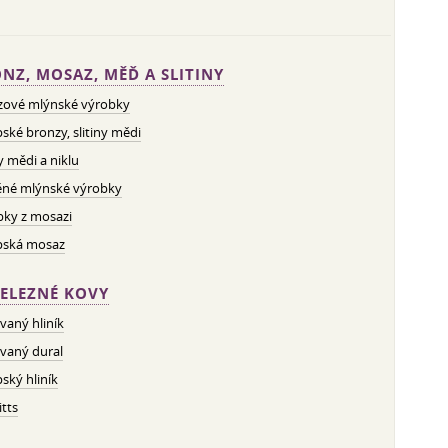
NZ, MOSAZ, MĚĎ A SLITINY
zové mlýnské výrobky
ské bronzy, slitiny mědi
ny mědi a niklu
né mlýnské výrobky
bky z mosazi
pská mosaz
ELEZNÉ KOVY
vaný hliník
vaný dural
ský hliník
tts