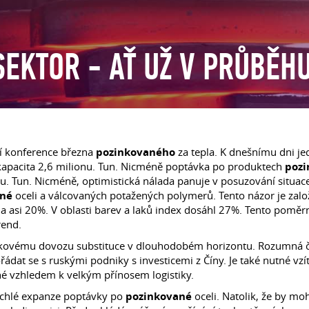
EKTOR - AŤ UŽ V PRŮBĚH
ní konference března
pozinkovaného
za tepla. K dnešnímu dni jed
 kapacita 2,6 milionu. Tun. Nicméně poptávka po produktech
poz
nu. Tun. Nicméně, optimistická nálada panuje v posuzování situace
ané
oceli a válcovaných potažených polymerů. Tento názor je zalo
hla asi 20%. V oblasti barev a laků index dosáhl 27%. Tento pomě
rend.
lkovému dovozu substituce v dlouhodobém horizontu. Rozumná čás
dat se s ruskými podniky s investicemi z Číny. Je také nutné vzít
é vzhledem k velkým přínosem logistiky.
ychlé expanze poptávky po
pozinkované
oceli. Natolik, že by mo