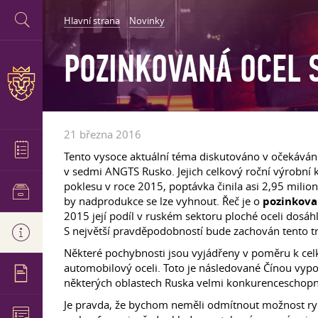
Hlavní strana
Novinky
POZINKOVANÁ OCEL S
21 března 2016
Tento vysoce aktuální téma diskutováno v očekává
v sedmi ANGTS Rusko. Jejich celkový roční výrobní
poklesu v roce 2015, poptávka činila asi 2,95 milio
by nadprodukce se lze vyhnout. Řeč je o
pozinkov
2015 její podíl v ruském sektoru ploché oceli dosá
S největší pravděpodobností bude zachován tento t
Některé pochybnosti jsou vyjádřeny v poměru k ce
automobilový oceli. Toto je následované Čínou vypořá
některých oblastech Ruska velmi konkurenceschopn
Je pravda, že bychom neměli odmítnout možnost r