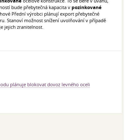
inkované
ocelové konstrukce. To se bere v úvahu,
bností bude přebytečná kapacita v
pozinkované
ové Přední výrobci plánují export přebytečné
u. Stanoví možnost snížení uvolňování v případě
 jejich zranitelnost.
hodu plánuje blokovat dovoz levného oceli