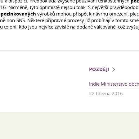
ou k dispozici. Předpokládá zvýšené používání tenkostěnných
poz
016. Nicméně, tyto optimisté nejsou tolik. S největší pravděpodo
u
pozinkovaných
výrobků mohou přispět k návrhu omezení. plech
 non-SNS. Některé přípravné procesy již probíhají v tomto směr
to oni, kdo jsou nejvíce závislé na dodané válcované, což zvyšuje
POZDĚJI
Indie Ministerstvo obc
22 března 2016