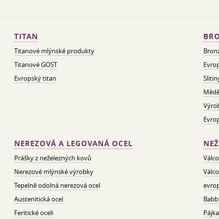
TITAN
BRO
Titanové mlýnské produkty
Bron
Titanové GOST
Evrop
Evropský titan
Sliti
Mědě
Výro
Evro
NEREZOVÁ A LEGOVANÁ OCEL
NEŽ
Prášky z neželezných kovů
Válco
Nerezové mlýnské výrobky
Válco
Tepelně odolná nerezová ocel
evrop
Austenitická ocel
Babbi
Feritické oceli
Pájka