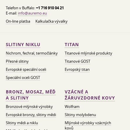
Telefon v Buffalo:
+1 716 910 04 21
E-mail:
info@auremo.eu
On-line platba
Kalkulačka vývalky
SLITINY NIKLU
TITAN
Nichrom, fechral, termočlánky
Titanové mlýnské produkty
Přesné slitiny
Titanové GOST
Evropské speciální oceli
Evropský titan
Speciální oceli GOST
BRONZ, MOSAZ, MĚĎ
VZÁCNÉ A
A SLITINY
ŽÁRUVZDORNÉ KOVY
Bronzové mlýnské výrobky
Wolfram
Evropské bronzy, slitiny mědi
Slitiny molybdenu
Slitiny mědi a niklu
Mlýnské výrobky vzácných
kovů