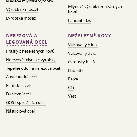
Měděné mlýnské výrobky
Mlýnské výrobky ze vzácných
Výrobky z mosazi
kovů
Evropská mosaz
Lantanhides
NEREZOVÁ A
NEŽELEZNÉ KOVY
LEGOVANÁ OCEL
Válcovaný hliník
Prášky z neželezných kovů
Válcovaný dural
Nerezové mlýnské výrobky
evropský hliník
Tepelně odolná nerezová ocel
Babbitts
Austenitická ocel
Pájka
Feritické oceli
Cín
Duplexní ocel
Vést
GOST speciálních ocelí
Nástrojová ocel