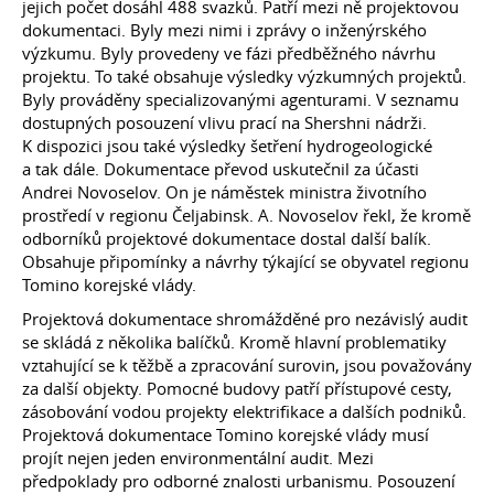
jejich počet dosáhl 488 svazků. Patří mezi ně projektovou
dokumentaci. Byly mezi nimi i zprávy o inženýrského
výzkumu. Byly provedeny ve fázi předběžného návrhu
projektu. To také obsahuje výsledky výzkumných projektů.
Byly prováděny specializovanými agenturami. V seznamu
dostupných posouzení vlivu prací na Shershni nádrži.
K dispozici jsou také výsledky šetření hydrogeologické
a tak dále. Dokumentace převod uskutečnil za účasti
Andrei Novoselov. On je náměstek ministra životního
prostředí v regionu Čeljabinsk. A. Novoselov řekl, že kromě
odborníků projektové dokumentace dostal další balík.
Obsahuje připomínky a návrhy týkající se obyvatel regionu
Tomino korejské vlády.
Projektová dokumentace shromážděné pro nezávislý audit
se skládá z několika balíčků. Kromě hlavní problematiky
vztahující se k těžbě a zpracování surovin, jsou považovány
za další objekty. Pomocné budovy patří přístupové cesty,
zásobování vodou projekty elektrifikace a dalších podniků.
Projektová dokumentace Tomino korejské vlády musí
projít nejen jeden environmentální audit. Mezi
předpoklady pro odborné znalosti urbanismu. Posouzení