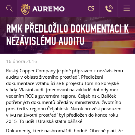
CS
RMK PŘEDLOŽILO DOKUMENTACI K
NEZÁVISLÉMU AUDITU
16 února 2016
Ruský Copper Company je plně připraven k nezávislému
auditu v oblasti životního prostředí. Předložení
dokumentace vztahující se k projektu Tomino korejské
vlády. Vlastní audit jmenováni na základě dohody mezi
vedením RCC a guvernéra regionu Čeljabinsk. Balíček
potřebných dokumentů předány ministerstvu životního
prostředí v regionu Čeljabinsk. Nárok provést posouzení
vlivu na životní prostředí byl předložen do konce roku
2015. To udělil Uralská státní báňské.
Dokumenty, které nashromáždil hodně. Obecně platí, že