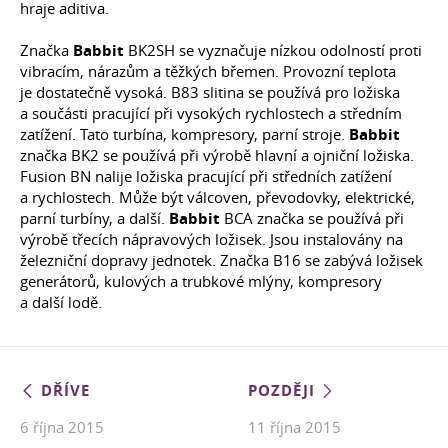
hraje aditiva.
Značka
Babbit
BK2SH se vyznačuje nízkou odolností proti
vibracím, nárazům a těžkých břemen. Provozní teplota
je dostatečně vysoká. B83 slitina se používá pro ložiska
a součásti pracující při vysokých rychlostech a středním
zatížení. Tato turbína, kompresory, parní stroje.
Babbit
značka BK2 se používá při výrobě hlavní a ojniční ložiska.
Fusion BN nalije ložiska pracující při středních zatížení
a rychlostech. Může být válcoven, převodovky, elektrické,
parní turbíny, a další.
Babbit
BCA značka se používá při
výrobě třecích nápravových ložisek. Jsou instalovány na
železniční dopravy jednotek. Značka B16 se zabývá ložisek
generátorů, kulových a trubkové mlýny, kompresory
a další lodě.
DŘÍVE
POZDĚJI
6 října 2015
11 října 2015