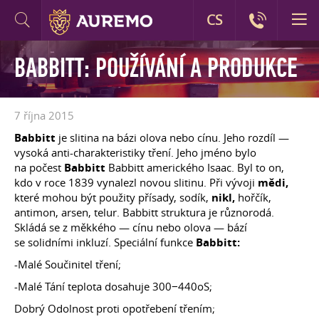
CS
BABBITT: POUŽÍVÁNÍ A PRODUKCE
7 října 2015
Babbitt
je slitina na bázi olova nebo cínu. Jeho rozdíl —
vysoká anti-charakteristiky tření. Jeho jméno bylo
na počest
Babbitt
Babbitt amerického Isaac. Byl to on,
kdo v roce 1839 vynalezl novou slitinu. Při vývoji
mědi,
které mohou být použity přísady, sodík,
nikl,
hořčík,
antimon, arsen, telur. Babbitt struktura je různorodá.
Skládá se z měkkého — cínu nebo olova — bází
se solidními inkluzí. Speciální funkce
Babbitt:
-Malé Součinitel tření;
-Malé Tání teplota dosahuje 300−440oS;
Dobrý Odolnost proti opotřebení třením;