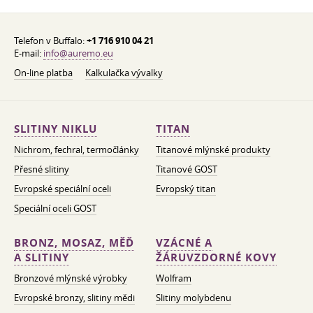
Telefon v Buffalo:
+1 716 910 04 21
E-mail:
info@auremo.eu
On-line platba
Kalkulačka vývalky
SLITINY NIKLU
TITAN
Nichrom, fechral, termočlánky
Titanové mlýnské produkty
Přesné slitiny
Titanové GOST
Evropské speciální oceli
Evropský titan
Speciální oceli GOST
BRONZ, MOSAZ, MĚĎ
VZÁCNÉ A
A SLITINY
ŽÁRUVZDORNÉ KOVY
Bronzové mlýnské výrobky
Wolfram
Evropské bronzy, slitiny mědi
Slitiny molybdenu