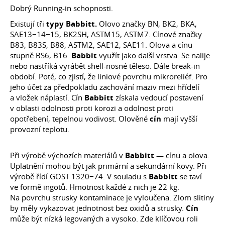
Dobrý Running-in schopnosti.
Existují tři
typy Babbitt.
Olovo značky BN, BK2, BKA,
SAE13−14−15, BK2SH, ASTM15, ASTM7. Cínové značky
B83, B83S, B88, ASTM2, SAE12, SAE11. Olova a cínu
stupně BS6, B16.
Babbit
využít jako další vrstva. Se nalije
nebo nastříká vyrábět shell-nosné těleso. Dále break-in
období. Poté, co zjistí, že liniové povrchu mikroreliéf. Pro
jeho účet za předpokladu zachování maziv mezi hřídelí
a vložek náplastí. Cín
Babbitt
získala vedoucí postavení
v oblasti odolnosti proti korozi a odolnost proti
opotřebení, tepelnou vodivost. Olověné
cín
mají vyšší
provozní teplotu.
Při výrobě výchozích materiálů v
Babbitt
— cínu a olova.
Uplatnění mohou být jak primární a sekundární kovy. Při
výrobě řídí GOST 1320−74. V souladu s
Babbitt
se taví
ve formě ingotů. Hmotnost každé z nich je 22 kg.
Na povrchu strusky kontaminace je vyloučena. Zlom slitiny
by měly vykazovat jednotnost bez oxidů a strusky.
Cín
může být nízká legovaných a vysoko. Zde klíčovou roli