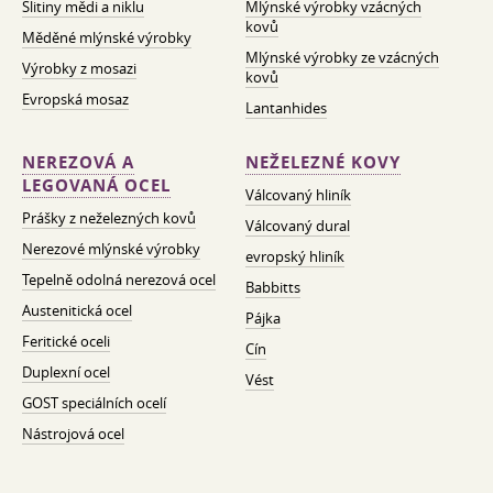
Slitiny mědi a niklu
Mlýnské výrobky vzácných
kovů
Měděné mlýnské výrobky
Mlýnské výrobky ze vzácných
Výrobky z mosazi
kovů
Evropská mosaz
Lantanhides
NEREZOVÁ A
NEŽELEZNÉ KOVY
LEGOVANÁ OCEL
Válcovaný hliník
Prášky z neželezných kovů
Válcovaný dural
Nerezové mlýnské výrobky
evropský hliník
Tepelně odolná nerezová ocel
Babbitts
Austenitická ocel
Pájka
Feritické oceli
Cín
Duplexní ocel
Vést
GOST speciálních ocelí
Nástrojová ocel