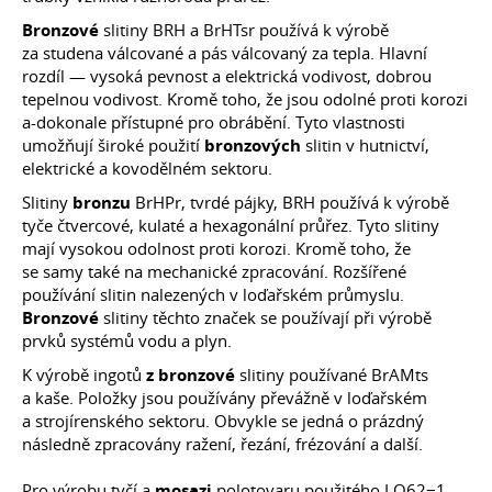
Bronzové
slitiny BRH a BrHTsr používá k výrobě
za studena válcované a pás válcovaný za tepla. Hlavní
rozdíl — vysoká pevnost a elektrická vodivost, dobrou
tepelnou vodivost. Kromě toho, že jsou odolné proti korozi
a-dokonale přístupné pro obrábění. Tyto vlastnosti
umožňují široké použití
bronzových
slitin v hutnictví,
elektrické a kovodělném sektoru.
Slitiny
bronzu
BrHPr, tvrdé pájky, BRH používá k výrobě
tyče čtvercové, kulaté a hexagonální průřez. Tyto slitiny
mají vysokou odolnost proti korozi. Kromě toho, že
se samy také na mechanické zpracování. Rozšířené
používání slitin nalezených v loďařském průmyslu.
Bronzové
slitiny těchto značek se používají při výrobě
prvků systémů vodu a plyn.
K výrobě ingotů
z bronzové
slitiny používané BrAMts
a kaše. Položky jsou používány převážně v loďařském
a strojírenského sektoru. Obvykle se jedná o prázdný
následně zpracovány ražení, řezání, frézování a další.
Pro výrobu tyčí a
mosazi
polotovaru použitého LO62−1,