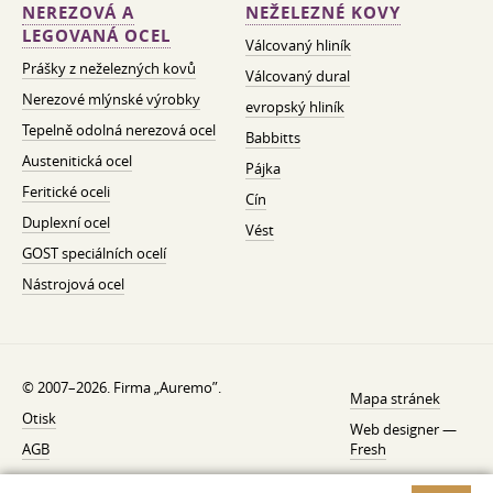
NEREZOVÁ A
NEŽELEZNÉ KOVY
LEGOVANÁ OCEL
Válcovaný hliník
Prášky z neželezných kovů
Válcovaný dural
Nerezové mlýnské výrobky
evropský hliník
Tepelně odolná nerezová ocel
Babbitts
Austenitická ocel
Pájka
Feritické oceli
Cín
Duplexní ocel
Vést
GOST speciálních ocelí
Nástrojová ocel
© 2007–2026. Firma „Auremo”.
Mapa stránek
Otisk
Web designer —
AGB
Fresh
O nás