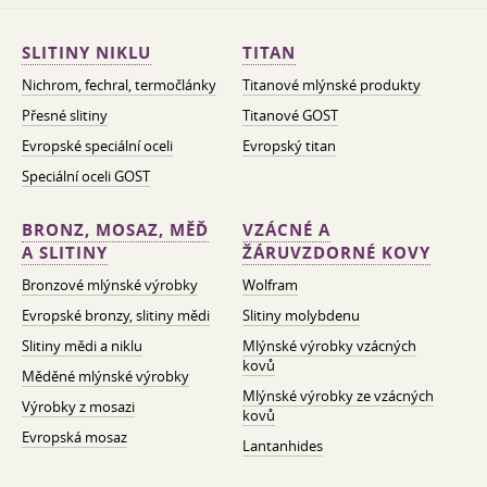
SLITINY NIKLU
TITAN
Nichrom, fechral, termočlánky
Titanové mlýnské produkty
Přesné slitiny
Titanové GOST
Evropské speciální oceli
Evropský titan
Speciální oceli GOST
BRONZ, MOSAZ, MĚĎ
VZÁCNÉ A
A SLITINY
ŽÁRUVZDORNÉ KOVY
Bronzové mlýnské výrobky
Wolfram
Evropské bronzy, slitiny mědi
Slitiny molybdenu
Slitiny mědi a niklu
Mlýnské výrobky vzácných
kovů
Měděné mlýnské výrobky
Mlýnské výrobky ze vzácných
Výrobky z mosazi
kovů
Evropská mosaz
Lantanhides