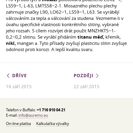
LS59−1, L-63, LMTS58−2-1. Mosazného plechu plechy
zahrnuje značky L90, LO62−1, LS59−1, L63. Se vyrábějí
válcováním za tepla a válcování za studena. Vezmeme-li v
úvahu specifické vlastnosti konkrétního slitiny, vybrané
jeho rozsah. S cílem rozvíjet drát použit MNZHKT5−1-
0,2−0,2 slitinu. Se vyrábí přidáním
titanu měď,
křemík,
nikl,
mangan a. Tyto přísady zvyšují plasticitu slitin zvyšuje
odolnost proti korozi. A lepší kvalitu svaru.
DŘÍVE
POZDĚJI
16 září 2015
22 září 2015
Telefon v Buffalo:
+1 716 910 04 21
E-mail:
info@auremo.eu
On-line platba
Kalkulačka vývalky