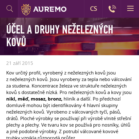
CS
ÚČEL A DRUHY NEŽELEZNÝCH
KOVŮ
21 září 2015
Kov určitý profil, vyrobený z neželezných kovů jsou
z neželezných kovů. Jsou vyrobeny za tepla nebo válcování
za studena. Koncentrace železa ve struktuře neželezných
kovů s dostatečně nízká. Pro neželezných kovů a kovy jsou
nikl, měď, mosaz, bronz,
hliník a další. Po předchozí
domluvě mohou být identifikovány 4 hlavní skupiny
neželezných kovů. Vyrobeno z válcovaných tyčí, pásů,
drátů. Ploché výrobky se používají při výrobě vlnité střešní
plechy a plechy. Ve tvaru kov se používá pro nosníky, úhlů
a jiné podobné výrobky. Z potrubí válcované kovové
trubky vznikla různorodá průřez.