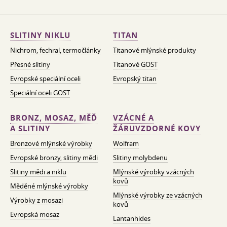
SLITINY NIKLU
TITAN
Nichrom, fechral, termočlánky
Titanové mlýnské produkty
Přesné slitiny
Titanové GOST
Evropské speciální oceli
Evropský titan
Speciální oceli GOST
BRONZ, MOSAZ, MĚĎ
VZÁCNÉ A
A SLITINY
ŽÁRUVZDORNÉ KOVY
Bronzové mlýnské výrobky
Wolfram
Evropské bronzy, slitiny mědi
Slitiny molybdenu
Slitiny mědi a niklu
Mlýnské výrobky vzácných
kovů
Měděné mlýnské výrobky
Mlýnské výrobky ze vzácných
Výrobky z mosazi
kovů
Evropská mosaz
Lantanhides