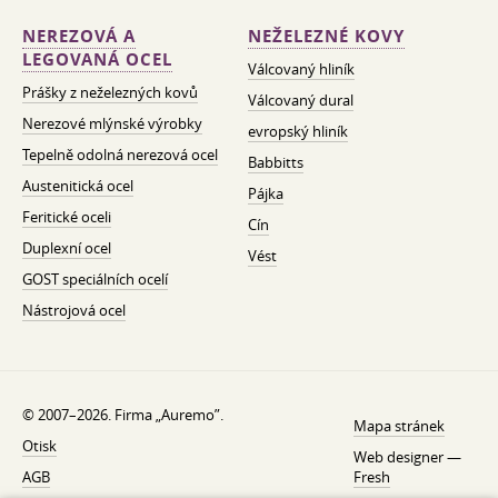
NEREZOVÁ A
NEŽELEZNÉ KOVY
LEGOVANÁ OCEL
Válcovaný hliník
Prášky z neželezných kovů
Válcovaný dural
Nerezové mlýnské výrobky
evropský hliník
Tepelně odolná nerezová ocel
Babbitts
Austenitická ocel
Pájka
Feritické oceli
Cín
Duplexní ocel
Vést
GOST speciálních ocelí
Nástrojová ocel
© 2007–2026. Firma „Auremo”.
Mapa stránek
Otisk
Web designer —
AGB
Fresh