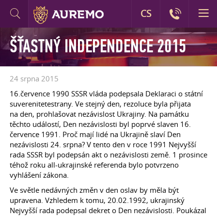
CS
ŠŤASTNÝ INDEPENDENCE 2015
24 srpna 2015
16.července 1990 SSSR vláda podepsala Deklaraci o státní
suverenitetestrany. Ve stejný den, rezoluce byla přijata
na den, prohlašovat nezávislost Ukrajiny. Na památku
těchto událostí, Den nezávislosti byl poprvé slaven 16.
července 1991. Proč mají lidé na Ukrajině slaví Den
nezávislosti 24. srpna? V tento den v roce 1991 Nejvyšší
rada SSSR byl podepsán akt o nezávislosti země. 1 prosince
téhož roku all-ukrajinské referenda bylo potvrzeno
vyhlášení zákona.
Ve světle nedávných změn v den oslav by měla být
upravena. Vzhledem k tomu, 20.02.1992, ukrajinský
Nejvyšší rada podepsal dekret o Den nezávislosti. Poukázal