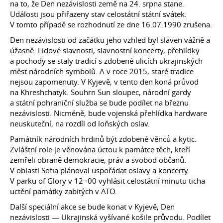
na to, že Den nezávislosti země na 24. srpna stane.
Události jsou přiřazeny stav celostátní státní svátek.
V tomto případě se rozhodnutí ze dne
16.07.1990
zrušena.
Den nezávislosti od začátku jeho vzhled byl slaven vážně a
úžasně. Lidové slavnosti, slavnostní koncerty, přehlídky
a pochody se staly tradicí s zdobené ulicích ukrajinských
měst národních symbolů. A v roce 2015, staré tradice
nejsou zapomenuty. V Kyjevě, v tento den koná průvod
na Khreshchatyk. Souhrn Sun sloupec, národní gardy
a státní pohraniční služba se bude podílet na březnu
nezávislosti. Nicméně, bude vojenská přehlídka hardware
neuskuteční, na rozdíl od loňských oslav.
Památník národních hrdinů být zdobené věnců a kytic.
Zvláštní role je věnována úctou k památce těch, kteří
zemřeli obraně demokracie, práv a svobod občanů.
V oblasti Sofia plánoval uspořádat oslavy a koncerty.
V parku of Glory v 12−00 vyhlásit celostátní minutu ticha
uctění památky zabitých v ATO.
Další speciální akce se bude konat v Kyjevě, Den
nezávislosti — Ukrajinská vyšívané košile průvodu. Podílet