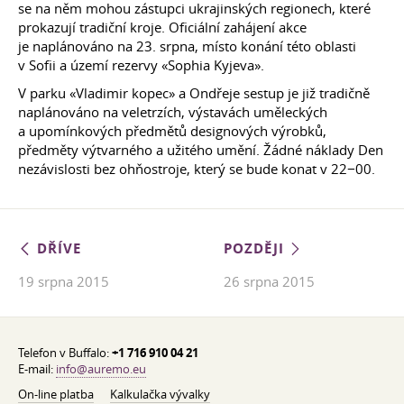
se na něm mohou zástupci ukrajinských regionech, které
prokazují tradiční kroje. Oficiální zahájení akce
je naplánováno na 23. srpna, místo konání této oblasti
v Sofii a území rezervy «Sophia Kyjeva».
V parku «Vladimir kopec» a Ondřeje sestup je již tradičně
naplánováno na veletrzích, výstavách uměleckých
a upomínkových předmětů designových výrobků,
předměty výtvarného a užitého umění. Žádné náklady Den
nezávislosti bez ohňostroje, který se bude konat v 22−00.
DŘÍVE
POZDĚJI
19 srpna 2015
26 srpna 2015
Telefon v Buffalo:
+1 716 910 04 21
E-mail:
info@auremo.eu
On-line platba
Kalkulačka vývalky