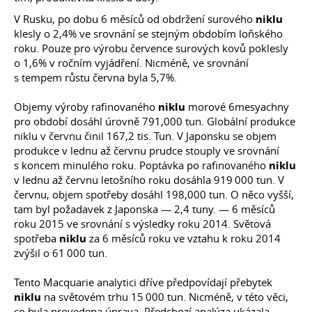
V Rusku, po dobu 6 měsíců od obdržení surového
niklu
klesly o 2,4% ve srovnání se stejným obdobím loňského
roku. Pouze pro výrobu července surových kovů poklesly
o 1,6% v ročním vyjádření. Nicméně, ve srovnání
s tempem růstu června byla 5,7%.
Objemy výroby rafinovaného
niklu
morové 6mesyachny
pro období dosáhl úrovně 791,000 tun. Globální produkce
niklu v červnu činil 167,2 tis. Tun. V Japonsku se objem
produkce v lednu až červnu prudce stouply ve srovnání
s koncem minulého roku. Poptávka po rafinovaného
niklu
v lednu až červnu letošního roku dosáhla 919 000 tun. V
červnu, objem spotřeby dosáhl 198,000 tun. O něco vyšší,
tam byl požadavek z Japonska — 2,4 tuny. — 6 měsíců
roku 2015 ve srovnání s výsledky roku 2014. Světová
spotřeba
niklu
za 6 měsíců roku ve vztahu k roku 2014
zvýšil o 61 000 tun.
Tento Macquarie analytici dříve předpovídají přebytek
niklu
na světovém trhu 15 000 tun. Nicméně, v této věci,
co byla provedena úprava. Předchozí analýza ukázala