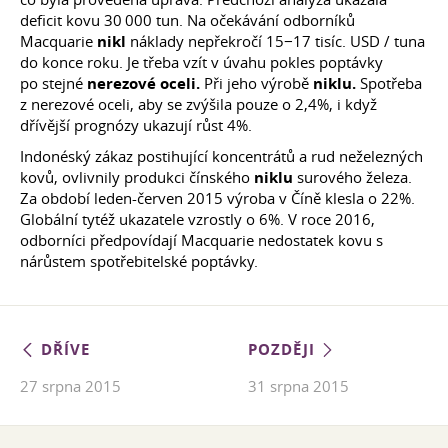
deficit kovu 30 000 tun. Na očekávání odborníků
Macquarie
nikl
náklady nepřekročí 15−17 tisíc. USD / tuna
do konce roku. Je třeba vzít v úvahu pokles poptávky
po stejné
nerezové oceli.
Při jeho výrobě
niklu.
Spotřeba
z nerezové oceli, aby se zvýšila pouze o 2,4%, i když
dřívější prognózy ukazují růst 4%.
Indonéský zákaz postihující koncentrátů a rud neželezných
kovů, ovlivnily produkci čínského
niklu
surového železa.
Za období leden-červen 2015 výroba v Číně klesla o 22%.
Globální tytéž ukazatele vzrostly o 6%. V roce 2016,
odborníci předpovídají Macquarie nedostatek kovu s
nárůstem spotřebitelské poptávky.
DŘÍVE
POZDĚJI
27 srpna 2015
31 srpna 2015