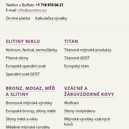
Telefon v Buffalo:
+1 716 910 04 21
E-mail:
info@auremo.eu
On-line platba
Kalkulačka vývalky
SLITINY NIKLU
TITAN
Nichrom, fechral, termočlánky
Titanové mlýnské produkty
Přesné slitiny
Titanové GOST
Evropské speciální oceli
Evropský titan
Speciální oceli GOST
BRONZ, MOSAZ, MĚĎ
VZÁCNÉ A
A SLITINY
ŽÁRUVZDORNÉ KOVY
Bronzové mlýnské výrobky
Wolfram
Evropské bronzy, slitiny mědi
Slitiny molybdenu
Slitiny mědi a niklu
Mlýnské výrobky vzácných
kovů
Měděné mlýnské výrobky