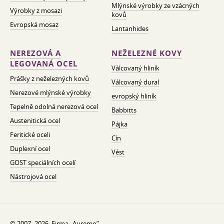
Mlýnské výrobky ze vzácných
Výrobky z mosazi
kovů
Evropská mosaz
Lantanhides
NEREZOVÁ A
NEŽELEZNÉ KOVY
LEGOVANÁ OCEL
Válcovaný hliník
Prášky z neželezných kovů
Válcovaný dural
Nerezové mlýnské výrobky
evropský hliník
Tepelně odolná nerezová ocel
Babbitts
Austenitická ocel
Pájka
Feritické oceli
Cín
Duplexní ocel
Vést
GOST speciálních ocelí
Nástrojová ocel
© 2007–2026. Firma „Auremo”.