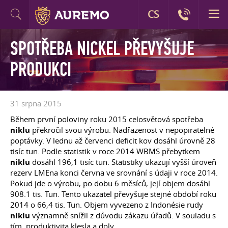
CS
SPOTŘEBA NICKEL PŘEVYŠUJE
PRODUKCI
31 srpna 2015
Během první poloviny roku 2015 celosvětová spotřeba
niklu
překročil svou výrobu. Nadřazenost v nepopiratelné
poptávky. V lednu až červenci deficit kov dosáhl úrovně 28
tisíc tun. Podle statistik v roce 2014 WBMS přebytkem
niklu
dosáhl 196,1 tisíc tun. Statistiky ukazují vyšší úroveň
rezerv LMEna konci června ve srovnání s údaji v roce 2014.
Pokud jde o výrobu, po dobu 6 měsíců, její objem dosáhl
908.1 tis. Tun. Tento ukazatel převyšuje stejné období roku
2014 o 66,4 tis. Tun. Objem vyvezeno z Indonésie rudy
niklu
významně snížil z důvodu zákazu úřadů. V souladu s
tím, produktivita klesla a doly.