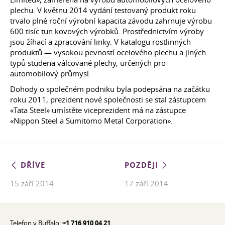
plechu. V květnu 2014 vydání testovaný produkt roku
trvalo plné roční výrobní kapacita závodu zahrnuje výrobu
600 tisíc tun kovových výrobků. Prostřednictvím výroby
jsou žíhací a zpracování linky. V katalogu rostlinných
produktů — vysokou pevností ocelového plechu a jiných
typů studena válcované plechy, určených pro
automobilový průmysl.
Dohody o společném podniku byla podepsána na začátku
roku 2011, prezident nové společnosti se stal zástupcem
«Tata Steel» umístěte viceprezident má na zástupce
«Nippon Steel a Sumitomo Metal Corporation».
DŘÍVE
POZDĚJI
15 září 2014
17 září 2014
Telefon v Buffalo:
+1 716 910 04 21