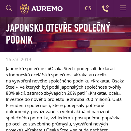
CS
JAPONSKO OTEVŘE SPOLEČNÝ
PODNIK
16 září 2014
Japonská společnost «Osaka Steel» podepsali deklaraci
s indonéská ocelářská společnost «Krakatau oceli»
na vytvoření nového společného podniku «Krakatau Osaka
Steel», ve kterých byl podíl japonských společností tvořily
80% akcií, zatímco zbývajících 20% patří «Krakatau oceli».
Investice do nového projektu je zhruba 200 milionů. USD.
Prezidenti společností, které podepsaly potřebné
dokumenty, považované za velmi aktuální narození
společného potomka, vzhledem k postupnému poptávka
po oceli ze stavebního průmyslu, vytváření nových
projektů. «Krakatau Osaka Steel» se bude nacházet