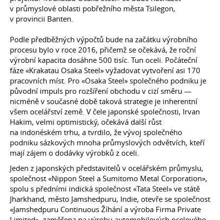
v průmyslové oblasti pobřežního města Tsilegon,
v provincii Banten.
Podle předběžných výpočtů bude na začátku výrobního
procesu bylo v roce 2016, přičemž se očekává, že roční
výrobní kapacita dosáhne 500 tisíc. Tun oceli. Počáteční
fáze «Krakatau Osaka Steel» vyžadovat vytvoření asi 170
pracovních míst. Pro «Osaka Steel» společného podniku je
původní impuls pro rozšíření obchodu v cizí směru —
nicméně v současné době taková strategie je inherentní
všem ocelářství země. V čele japonské společnosti, Irvan
Hakim, velmi optimistický, očekává další růst
na indonéském trhu, a tvrdilo, že vývoj společného
podniku sázkových mnoha průmyslových odvětvích, kteří
mají zájem o dodávky výrobků z oceli.
Jeden z japonských představitelů v ocelářském průmyslu,
společnost «Nippon Steel a Sumitomo Metal Corporation»,
spolu s předními indická společnost «Tata Steel» ve státě
Jharkhand, město Jamshedpuru, Indie, otevře se společnost
«Jamshedpuru Continuous Žíhání a výroba Firma Private
Limited», zaměřena na výrobu automobilových ocelového