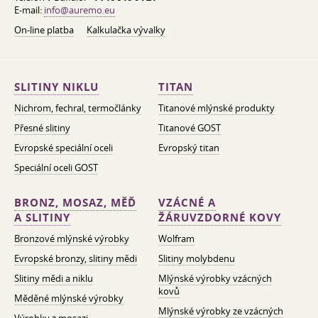
E-mail:
info@auremo.eu
On-line platba
Kalkulačka vývalky
SLITINY NIKLU
TITAN
Nichrom, fechral, termočlánky
Titanové mlýnské produkty
Přesné slitiny
Titanové GOST
Evropské speciální oceli
Evropský titan
Speciální oceli GOST
BRONZ, MOSAZ, MĚĎ
VZÁCNÉ A
A SLITINY
ŽÁRUVZDORNÉ KOVY
Bronzové mlýnské výrobky
Wolfram
Evropské bronzy, slitiny mědi
Slitiny molybdenu
Slitiny mědi a niklu
Mlýnské výrobky vzácných
kovů
Měděné mlýnské výrobky
Mlýnské výrobky ze vzácných