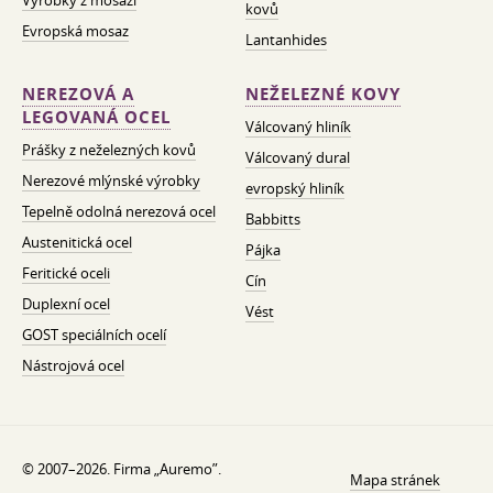
Výrobky z mosazi
kovů
Evropská mosaz
Lantanhides
NEREZOVÁ A
NEŽELEZNÉ KOVY
LEGOVANÁ OCEL
Válcovaný hliník
Prášky z neželezných kovů
Válcovaný dural
Nerezové mlýnské výrobky
evropský hliník
Tepelně odolná nerezová ocel
Babbitts
Austenitická ocel
Pájka
Feritické oceli
Cín
Duplexní ocel
Vést
GOST speciálních ocelí
Nástrojová ocel
© 2007–2026. Firma „Auremo”.
Mapa stránek