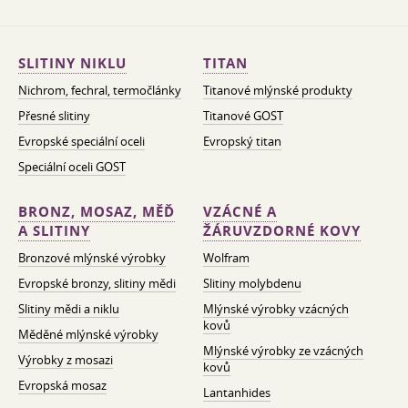
SLITINY NIKLU
TITAN
Nichrom, fechral, termočlánky
Titanové mlýnské produkty
Přesné slitiny
Titanové GOST
Evropské speciální oceli
Evropský titan
Speciální oceli GOST
BRONZ, MOSAZ, MĚĎ
VZÁCNÉ A
A SLITINY
ŽÁRUVZDORNÉ KOVY
Bronzové mlýnské výrobky
Wolfram
Evropské bronzy, slitiny mědi
Slitiny molybdenu
Slitiny mědi a niklu
Mlýnské výrobky vzácných
kovů
Měděné mlýnské výrobky
Mlýnské výrobky ze vzácných
Výrobky z mosazi
kovů
Evropská mosaz
Lantanhides