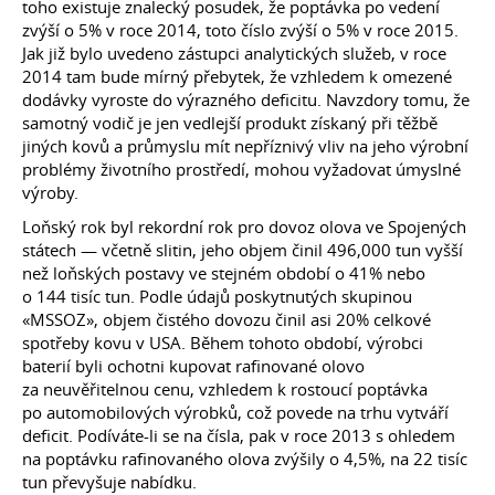
toho existuje znalecký posudek, že poptávka po vedení
zvýší o 5% v roce 2014, toto číslo zvýší o 5% v roce 2015.
Jak již bylo uvedeno zástupci analytických služeb, v roce
2014 tam bude mírný přebytek, že vzhledem k omezené
dodávky vyroste do výrazného deficitu. Navzdory tomu, že
samotný vodič je jen vedlejší produkt získaný při těžbě
jiných kovů a průmyslu mít nepříznivý vliv na jeho výrobní
problémy životního prostředí, mohou vyžadovat úmyslné
výroby.
Loňský rok byl rekordní rok pro dovoz olova ve Spojených
státech — včetně slitin, jeho objem činil 496,000 tun vyšší
než loňských postavy ve stejném období o 41% nebo
o 144 tisíc tun. Podle údajů poskytnutých skupinou
«MSSOZ», objem čistého dovozu činil asi 20% celkové
spotřeby kovu v USA. Během tohoto období, výrobci
baterií byli ochotni kupovat rafinované olovo
za neuvěřitelnou cenu, vzhledem k rostoucí poptávka
po automobilových výrobků, což povede na trhu vytváří
deficit. Podíváte-li se na čísla, pak v roce 2013 s ohledem
na poptávku rafinovaného olova zvýšily o 4,5%, na 22 tisíc
tun převyšuje nabídku.