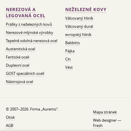
NEREZOVÁ A
NEŽELEZNÉ KOVY
LEGOVANÁ OCEL
Válcovaný hliník
Prášky z neželezných kovů
Válcovaný dural
Nerezové mlýnské výrobky
evropský hliník
Tepelně odolná nerezová ocel
Babbitts
Austenitická ocel
Pájka
Feritické oceli
Cín
Duplexní ocel
Vést
GOST speciálních ocelí
Nástrojová ocel
© 2007–2026. Firma „Auremo”.
Mapa stránek
Otisk
Web designer —
AGB
Fresh