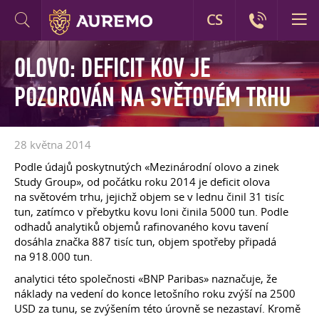
CS
OLOVO: DEFICIT KOV JE
POZOROVÁN NA SVĚTOVÉM TRHU
28 května 2014
Podle údajů poskytnutých «Mezinárodní olovo a zinek
Study Group», od počátku roku 2014 je deficit olova
na světovém trhu, jejichž objem se v lednu činil 31 tisíc
tun, zatímco v přebytku kovu loni činila 5000 tun. Podle
odhadů analytiků objemů rafinovaného kovu tavení
dosáhla značka 887 tisíc tun, objem spotřeby připadá
na 918.000 tun.
analytici této společnosti «BNP Paribas» naznačuje, že
náklady na vedení do konce letošního roku zvýší na 2500
USD za tunu, se zvýšením této úrovně se nezastaví. Kromě