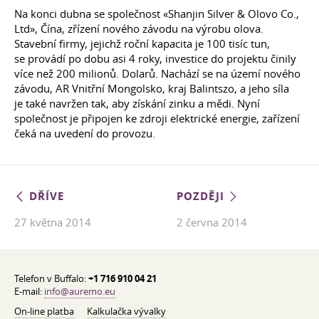
Na konci dubna se společnost «Shanjin Silver & Olovo Co.,
Ltd», Čína, zřízení nového závodu na výrobu olova.
Stavební firmy, jejichž roční kapacita je 100 tisíc tun,
se provádí po dobu asi 4 roky, investice do projektu činily
více než 200 milionů. Dolarů. Nachází se na území nového
závodu, AR Vnitřní Mongolsko, kraj Balintszo, a jeho síla
je také navržen tak, aby získání zinku a mědi. Nyní
společnost je připojen ke zdroji elektrické energie, zařízení
čeká na uvedení do provozu.
DŘÍVE
POZDĚJI
27 května 2014
2 června 2014
Telefon v Buffalo:
+1 716 910 04 21
E-mail:
info@auremo.eu
On-line platba
Kalkulačka vývalky