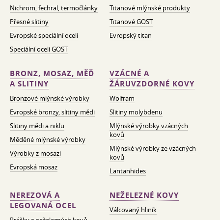
Nichrom, fechral, termočlánky
Titanové mlýnské produkty
Přesné slitiny
Titanové GOST
Evropské speciální oceli
Evropský titan
Speciální oceli GOST
BRONZ, MOSAZ, MĚĎ
VZÁCNÉ A
A SLITINY
ŽÁRUVZDORNÉ KOVY
Bronzové mlýnské výrobky
Wolfram
Evropské bronzy, slitiny mědi
Slitiny molybdenu
Slitiny mědi a niklu
Mlýnské výrobky vzácných
kovů
Měděné mlýnské výrobky
Mlýnské výrobky ze vzácných
Výrobky z mosazi
kovů
Evropská mosaz
Lantanhides
NEREZOVÁ A
NEŽELEZNÉ KOVY
LEGOVANÁ OCEL
Válcovaný hliník