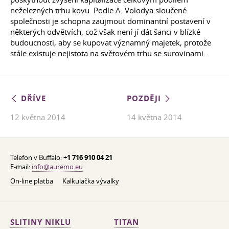
neželezných trhu kovu. Podle A. Volodya sloučené
společnosti je schopna zaujmout dominantní postavení v
některých odvětvích, což však není jí dát šanci v blízké
budoucnosti, aby se kupovat významný majetek, protože
stále existuje nejistota na světovém trhu se surovinami.
DŘÍVE
POZDĚJI
12 května 2014
14 května 2014
Telefon v Buffalo:
+1 716 910 04 21
E-mail:
info@auremo.eu
On-line platba
Kalkulačka vývalky
SLITINY NIKLU
TITAN