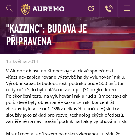
CS
"KAZZINC": BUDOVA JE
PŘIPRAVENA
13 května 2014
V Aktobe oblasti na Kimpersaye akciové společnosti
«Kazzinc» zaplenirovano výstavbě haldy vyluhování niklu.
Výrobní kapacita budoucnosti podniku bude 500 tisíc tun
rudy ročně; To bylo hlášeno zástupci JSC «Irgiredmet»
Po skončení testu na vyluhování niklu rud s Kimpersayskih
polí, které byly objednané «Kazzinc». nikl koncentrát
získaný bylo více než 73% z celkového počtu. Výsledky
sloužily jako základ pro rozvoj technologických předpisů,
zaměřené na navrhování podnik na haldy vyluhování niklu.
Místní média, s důrazem na práci vykonanou, uvádí, že