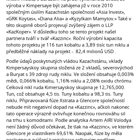
výroba v Kimpersaye být zahájena již v roce 2010
společným úsilím Kazachstán společností «Asia Invest»,
«GRK Koytas», «Diana Alia» a «Kyzylkain Mamytov.» Také v
této skupině oborů projevují zvýšený zájem o LLP
«KazKoper». V důsledku toho se tento projekt našel
partnera tváří v tvář «Kazzinc». Roční výrobní kapacita
tohoto projektu je 116 tun kobaltu a 3,89 tisíc tun niklu a
předběžné náklady na projekt -. 82,4 milionů USD .
Podle údajů poskytnutých vládou Kazachstánu, vklady
Kimpersayskoy skupina složená ze 2 vkladů, severovýchod
a Buryat s 39 zdroji rudy niklu. Ve složení obsahuje 0,003%
mědi, 0,066% kobaltu, 1,16% niklu a 2,08% oxidu chrómu.
Celková nikl ruda Kimersayskoy skupina je 12,765,000.
Tun, což obsahuje 4,5 tis. Tuny kobaltu a 98,3 tis. Tuny
niklu. Připravovaná fúze Xstrata a Glencore společností
nebude mít negativní dopad na «Kazzinc», ačkoli nakonec
tato operace výrazně ovlivňuje konečnou rovnováhu sil
na trhu s komoditami. Podle analytika Artem AIRI Volodya
není žádný důvod očekávat, že tlak na «Kazzinc», ve kterém
Glencore je vlastníkem 69,61%. Naopak, fúze by měla
poskytnout zvýšení kapitalizace celkovým podílem