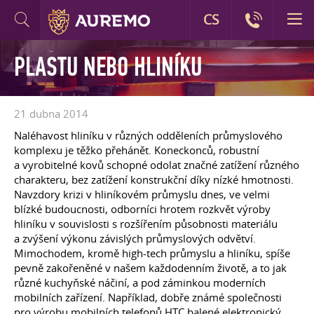
CS
PLASTU NEBO HLINÍKU
21 dubna 2014
Naléhavost hliníku v různých odděleních průmyslového
komplexu je těžko přehánět. Koneckonců, robustní
a vyrobitelné kovů schopné odolat značné zatížení různého
charakteru, bez zatížení konstrukční díky nízké hmotnosti.
Navzdory krizi v hliníkovém průmyslu dnes, ve velmi
blízké budoucnosti, odborníci hrotem rozkvět výroby
hliníku v souvislosti s rozšířením působnosti materiálu
a zvýšení výkonu závislých průmyslových odvětví.
Mimochodem, kromě high-tech průmyslu a hliníku, spíše
pevně zakořeněné v našem každodenním životě, a to jak
různé kuchyňské náčiní, a pod záminkou moderních
mobilních zařízení. Například, dobře známé společnosti
pro výrobu mobilních telefonů HTC balené elektronický