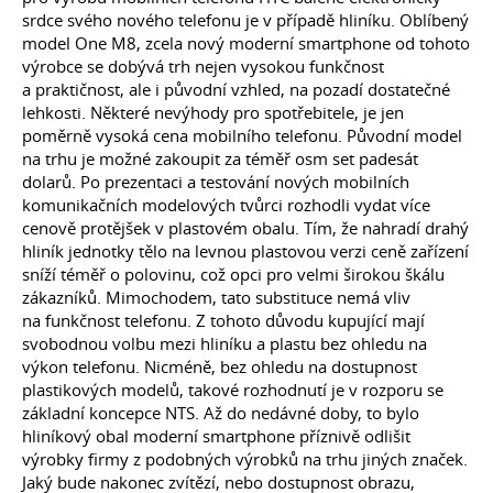
srdce svého nového telefonu je v případě hliníku. Oblíbený
model One M8, zcela nový moderní smartphone od tohoto
výrobce se dobývá trh nejen vysokou funkčnost
a praktičnost, ale i původní vzhled, na pozadí dostatečné
lehkosti. Některé nevýhody pro spotřebitele, je jen
poměrně vysoká cena mobilního telefonu. Původní model
na trhu je možné zakoupit za téměř osm set padesát
dolarů. Po prezentaci a testování nových mobilních
komunikačních modelových tvůrci rozhodli vydat více
cenově protějšek v plastovém obalu. Tím, že nahradí drahý
hliník jednotky tělo na levnou plastovou verzi ceně zařízení
sníží téměř o polovinu, což opci pro velmi širokou škálu
zákazníků. Mimochodem, tato substituce nemá vliv
na funkčnost telefonu. Z tohoto důvodu kupující mají
svobodnou volbu mezi hliníku a plastu bez ohledu na
výkon telefonu. Nicméně, bez ohledu na dostupnost
plastikových modelů, takové rozhodnutí je v rozporu se
základní koncepce NTS. Až do nedávné doby, to bylo
hliníkový obal moderní smartphone příznivě odlišit
výrobky firmy z podobných výrobků na trhu jiných značek.
Jaký bude nakonec zvítězí, nebo dostupnost obrazu,