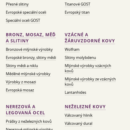
Přesné slitiny
Titanové GOST
Evropské speciální oceli
Evropský titan
Speciální oceli GOST
BRONZ, MOSAZ, MĚĎ
VZÁCNÉ A
A SLITINY
ŽÁRUVZDORNÉ KOVY
Bronzové mlýnské výrobky
Wolfram
Evropské bronzy, slitiny mědi
Slitiny molybdenu
Slitiny mědi a niklu
Mlýnské výrobky vzácných
kovů
Měděné mlýnské výrobky
Mlýnské výrobky ze vzácných
Výrobky z mosazi
kovů
Evropská mosaz
Lantanhides
NEREZOVÁ A
NEŽELEZNÉ KOVY
LEGOVANÁ OCEL
Válcovaný hliník
Prášky z neželezných kovů
Válcovaný dural
Nerezové mlýnské výrobky