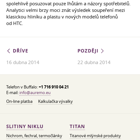
spolehlivě posuzovat pouze lhůtám a názory spotřebitelů.
Analytici velmi brzy moci znát výsledek soupeření mezi
klasickou hliníku a plastu v nových modelů telefonů
od HTC.
DŘÍVE
POZDĚJI
16 dubna 2014
22 dubna 2014
Telefon v Buffalo:
+1 716 910 04 21
E-mail:
info@auremo.eu
On-line platba
Kalkulačka vývalky
SLITINY NIKLU
TITAN
Nichrom, fechral, termočlánky
Titanové mlýnské produkty