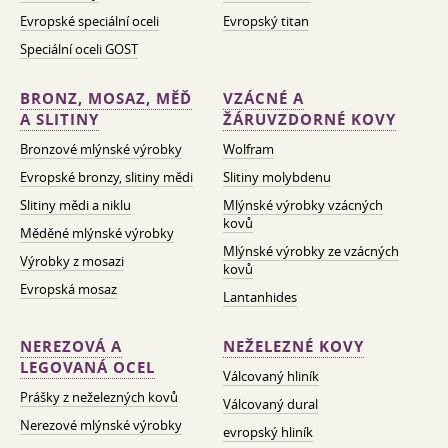
Evropské speciální oceli
Evropský titan
Speciální oceli GOST
BRONZ, MOSAZ, MĚĎ
VZÁCNÉ A
A SLITINY
ŽÁRUVZDORNÉ KOVY
Bronzové mlýnské výrobky
Wolfram
Evropské bronzy, slitiny mědi
Slitiny molybdenu
Slitiny mědi a niklu
Mlýnské výrobky vzácných
kovů
Měděné mlýnské výrobky
Mlýnské výrobky ze vzácných
Výrobky z mosazi
kovů
Evropská mosaz
Lantanhides
NEREZOVÁ A
NEŽELEZNÉ KOVY
LEGOVANÁ OCEL
Válcovaný hliník
Prášky z neželezných kovů
Válcovaný dural
Nerezové mlýnské výrobky
evropský hliník