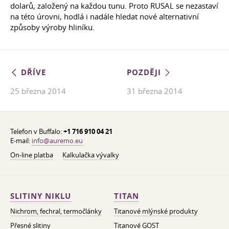
dolarů, založený na každou tunu. Proto RUSAL se nezastaví
na této úrovni, hodlá i nadále hledat nové alternativní
způsoby výroby hliníku.
DŘÍVE
POZDĚJI
25 března 2014
31 března 2014
Telefon v Buffalo:
+1 716 910 04 21
E-mail:
info@auremo.eu
On-line platba
Kalkulačka vývalky
SLITINY NIKLU
TITAN
Nichrom, fechral, termočlánky
Titanové mlýnské produkty
Přesné slitiny
Titanové GOST