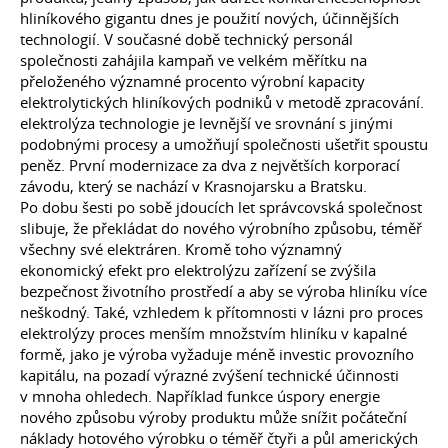
hliníkového gigantu dnes je použití nových, účinnějších
technologií. V současné době technický personál
společnosti zahájila kampaň ve velkém měřítku na
přeloženého významné procento výrobní kapacity
elektrolytických hliníkových podniků v metodě zpracování.
elektrolýza technologie je levnější ve srovnání s jinými
podobnými procesy a umožňují společnosti ušetřit spoustu
peněz. První modernizace za dva z největších korporací
závodu, který se nachází v Krasnojarsku a Bratsku.
Po dobu šesti po sobě jdoucích let správcovská společnost
slibuje, že překládat do nového výrobního způsobu, téměř
všechny své elektráren. Kromě toho významný
ekonomický efekt pro elektrolýzu zařízení se zvýšila
bezpečnost životního prostředí a aby se výroba hliníku více
neškodný. Také, vzhledem k přítomnosti v lázni pro proces
elektrolýzy proces menším množstvím hliníku v kapalné
formě, jako je výroba vyžaduje méně investic provozního
kapitálu, na pozadí výrazné zvýšení technické účinnosti
v mnoha ohledech. Například funkce úspory energie
nového způsobu výroby produktu může snížit počáteční
náklady hotového výrobku o téměř čtyři a půl amerických