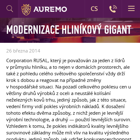
CS
MODERNIZACE HLINÍKOVÝ GIGANT
26 března 2014
Corporation RUSAL, který je považován za jeden z lídrů
v průmyslu hliníku, a to nejen v domácích prostorech, ale
také z pohledu celého světového společenství vždy drží
krok s dobou a reagovat na případné změny
v hospodářské situaci. Na pozadí celkového poklesu cen u
většiny druhů výrobků z oceli a neustálé kolísání
neželezných kovů trhu, jediný způsob, jak z této situace,
vedení firmy vidí pokles výrobních nákladů. K dosažení
tohoto efektu dvěma způsoby, z nichž jeden je levnější
výrobní technologie, a druhý — použití levnějších surovin.
Vzhledem k tomu, že pokles indikátorů kvality levnějšího
surovinové základny může mít vliv na kvalitu výsledného
produktu, jediný způsob, jak udržet konkurenceschopnost