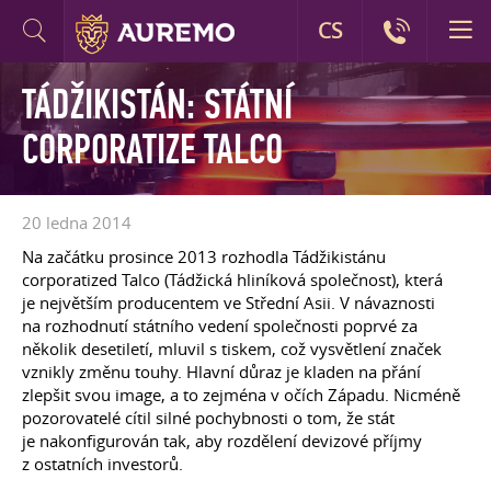
CS
TÁDŽIKISTÁN: STÁTNÍ
CORPORATIZE TALCO
20 ledna 2014
Na začátku prosince 2013 rozhodla Tádžikistánu
corporatized Talco (Tádžická hliníková společnost), která
je největším producentem ve Střední Asii. V návaznosti
na rozhodnutí státního vedení společnosti poprvé za
několik desetiletí, mluvil s tiskem, což vysvětlení značek
vznikly změnu touhy. Hlavní důraz je kladen na přání
zlepšit svou image, a to zejména v očích Západu. Nicméně
pozorovatelé cítil silné pochybnosti o tom, že stát
je nakonfigurován tak, aby rozdělení devizové příjmy
z ostatních investorů.