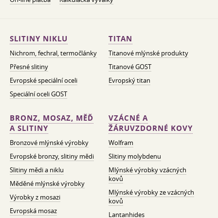
SLITINY NIKLU
TITAN
Nichrom, fechral, termočlánky
Titanové mlýnské produkty
Přesné slitiny
Titanové GOST
Evropské speciální oceli
Evropský titan
Speciální oceli GOST
BRONZ, MOSAZ, MĚĎ
VZÁCNÉ A
A SLITINY
ŽÁRUVZDORNÉ KOVY
Bronzové mlýnské výrobky
Wolfram
Evropské bronzy, slitiny mědi
Slitiny molybdenu
Slitiny mědi a niklu
Mlýnské výrobky vzácných
kovů
Měděné mlýnské výrobky
Mlýnské výrobky ze vzácných
Výrobky z mosazi
kovů
Evropská mosaz
Lantanhides