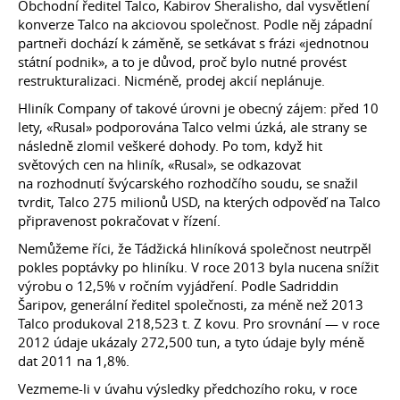
Obchodní ředitel Talco, Kabirov Sheralisho, dal vysvětlení
konverze Talco na akciovou společnost. Podle něj západní
partneři dochází k záměně, se setkávat s frázi «jednotnou
státní podnik», a to je důvod, proč bylo nutné provést
restrukturalizaci. Nicméně, prodej akcií neplánuje.
Hliník Company of takové úrovni je obecný zájem: před 10
lety, «Rusal» podporována Talco velmi úzká, ale strany se
následně zlomil veškeré dohody. Po tom, když hit
světových cen na hliník, «Rusal», se odkazovat
na rozhodnutí švýcarského rozhodčího soudu, se snažil
tvrdit, Talco 275 milionů USD, na kterých odpověď na Talco
připravenost pokračovat v řízení.
Nemůžeme říci, že Tádžická hliníková společnost neutrpěl
pokles poptávky po hliníku. V roce 2013 byla nucena snížit
výrobu o 12,5% v ročním vyjádření. Podle Sadriddin
Šaripov, generální ředitel společnosti, za méně než 2013
Talco produkoval 218,523 t. Z kovu. Pro srovnání — v roce
2012 údaje ukázaly 272,500 tun, a tyto údaje byly méně
dat 2011 na 1,8%.
Vezmeme-li v úvahu výsledky předchozího roku, v roce