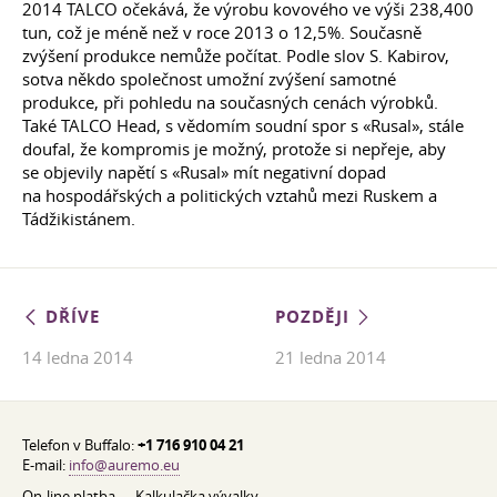
2014 TALCO očekává, že výrobu kovového ve výši 238,400
tun, což je méně než v roce 2013 o 12,5%. Současně
zvýšení produkce nemůže počítat. Podle slov S. Kabirov,
sotva někdo společnost umožní zvýšení samotné
produkce, při pohledu na současných cenách výrobků.
Také TALCO Head, s vědomím soudní spor s «Rusal», stále
doufal, že kompromis je možný, protože si nepřeje, aby
se objevily napětí s «Rusal» mít negativní dopad
na hospodářských a politických vztahů mezi Ruskem a
Tádžikistánem.
DŘÍVE
POZDĚJI
14 ledna 2014
21 ledna 2014
Telefon v Buffalo:
+1 716 910 04 21
E-mail:
info@auremo.eu
On-line platba
Kalkulačka vývalky