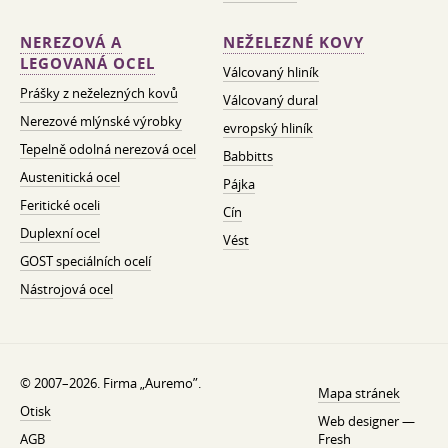
NEREZOVÁ A
NEŽELEZNÉ KOVY
LEGOVANÁ OCEL
Válcovaný hliník
Prášky z neželezných kovů
Válcovaný dural
Nerezové mlýnské výrobky
evropský hliník
Tepelně odolná nerezová ocel
Babbitts
Austenitická ocel
Pájka
Feritické oceli
Cín
Duplexní ocel
Vést
GOST speciálních ocelí
Nástrojová ocel
© 2007–2026. Firma „Auremo”.
Mapa stránek
Otisk
Web designer —
AGB
Fresh