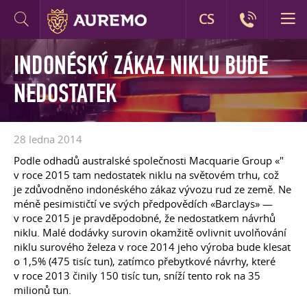
CS
INDONÉSKÝ ZÁKAZ NIKLU BUDE
NEDOSTATEK
28 ledna 2014
Podle odhadů australské společnosti Macquarie Group «"
v roce 2015 tam nedostatek niklu na světovém trhu, což
je zdůvodněno indonéského zákaz vývozu rud ze země. Ne
méně pesimističtí ve svých předpovědích «Barclays» —
v roce 2015 je pravděpodobné, že nedostatkem návrhů
niklu. Malé dodávky surovin okamžitě ovlivnit uvolňování
niklu surového železa v roce 2014 jeho výroba bude klesat
o 1,5% (475 tisíc tun), zatímco přebytkové návrhy, které
v roce 2013 činily 150 tisíc tun, sníží tento rok na 35
milionů tun.