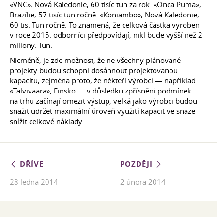
«VNC», Nová Kaledonie, 60 tisíc tun za rok. «Onca Puma»,
Brazílie, 57 tisíc tun ročně. «Koniambo», Nová Kaledonie,
60 tis. Tun ročně. To znamená, že celková částka vyroben
v roce 2015. odborníci předpovídají, nikl bude vyšší než 2
miliony. Tun.
Nicméně, je zde možnost, že ne všechny plánované
projekty budou schopni dosáhnout projektovanou
kapacitu, zejména proto, že někteří výrobci — například
«Talvivaara», Finsko — v důsledku zpřísnění podmínek
na trhu začínají omezit výstup, velká jako výrobci budou
snažit udržet maximální úroveň využití kapacit ve snaze
snížit celkové náklady.
DŘÍVE
POZDĚJI
28 ledna 2014
2 února 2014