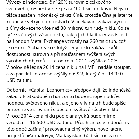
Vývozy z Indonésie, činí 20% surovin z celkového
světového, respektive, že je asi 400 tisíc tun kovu. Nejvíce
těžce zasažen indonéský zákaz Číně, protože Čína je laterite
koupil ve velkých množstvích. V očekávání zákazu výrobci
z Číny dovezeno více než 30 milionů tun rudy niklu. Co se
týče světových zásob niklu, pak jejich hladina v závislosti
na London Metal Exchange vzrostly na 260 tisíc tun, což
je rekord. Slabá reakce, když ceny niklu zakázat kvůli
dostupnosti surovin a při současném zvýšení svých
výrobních objemů — to od roku 2011 zvýšila o 20%.
V polovině ledna 2014 cena niklu na LME i nadále stoupat,
a za pár dní kotace se zvýšily o 6,9%, který činil 14 340
USD za tunu.
Odborníci «Capital Economics» předpovídají, že indonéská
zákaz v krátkodobém horizontu bude schopen udržet
hodnotu světového niklu, ale jeho vliv na trh bude spíše
omezené ve srovnání s počtem světové zásoby niklu.
V roce 2014 cena niklu podle analytiků bude mírně
vzrostla — 15 500 USD za tunu. Přes hranice v Indonésii v
této době začínají pracovat na plný výkon, nové laterit
projektů: «Ambatovy», Madagaskar, 60 tisíc tun za rok.