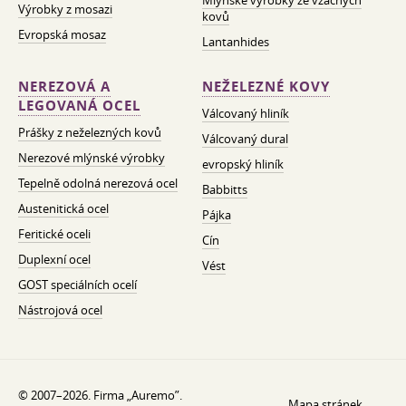
Mlýnské výrobky ze vzácných
Výrobky z mosazi
kovů
Evropská mosaz
Lantanhides
NEREZOVÁ A
NEŽELEZNÉ KOVY
LEGOVANÁ OCEL
Válcovaný hliník
Prášky z neželezných kovů
Válcovaný dural
Nerezové mlýnské výrobky
evropský hliník
Tepelně odolná nerezová ocel
Babbitts
Austenitická ocel
Pájka
Feritické oceli
Cín
Duplexní ocel
Vést
GOST speciálních ocelí
Nástrojová ocel
© 2007–2026. Firma „Auremo”.
Mapa stránek