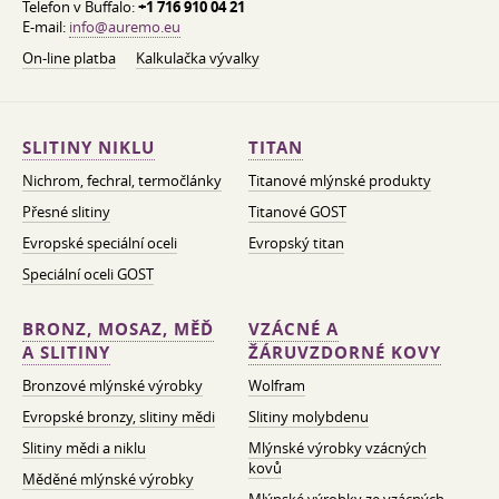
Telefon v Buffalo:
+1 716 910 04 21
E-mail:
info@auremo.eu
On-line platba
Kalkulačka vývalky
SLITINY NIKLU
TITAN
Nichrom, fechral, termočlánky
Titanové mlýnské produkty
Přesné slitiny
Titanové GOST
Evropské speciální oceli
Evropský titan
Speciální oceli GOST
BRONZ, MOSAZ, MĚĎ
VZÁCNÉ A
A SLITINY
ŽÁRUVZDORNÉ KOVY
Bronzové mlýnské výrobky
Wolfram
Evropské bronzy, slitiny mědi
Slitiny molybdenu
Slitiny mědi a niklu
Mlýnské výrobky vzácných
kovů
Měděné mlýnské výrobky