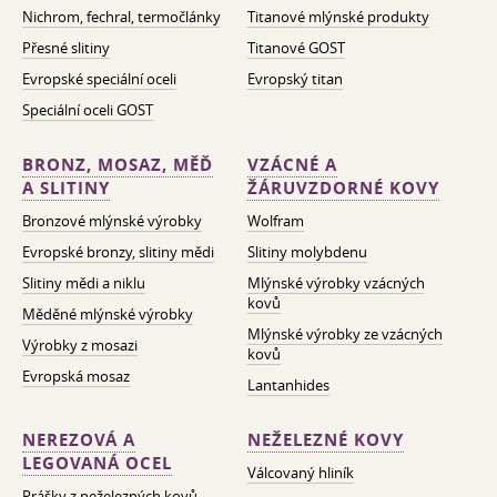
Nichrom, fechral, termočlánky
Titanové mlýnské produkty
Přesné slitiny
Titanové GOST
Evropské speciální oceli
Evropský titan
Speciální oceli GOST
BRONZ, MOSAZ, MĚĎ
VZÁCNÉ A
A SLITINY
ŽÁRUVZDORNÉ KOVY
Bronzové mlýnské výrobky
Wolfram
Evropské bronzy, slitiny mědi
Slitiny molybdenu
Slitiny mědi a niklu
Mlýnské výrobky vzácných
kovů
Měděné mlýnské výrobky
Mlýnské výrobky ze vzácných
Výrobky z mosazi
kovů
Evropská mosaz
Lantanhides
NEREZOVÁ A
NEŽELEZNÉ KOVY
LEGOVANÁ OCEL
Válcovaný hliník
Prášky z neželezných kovů