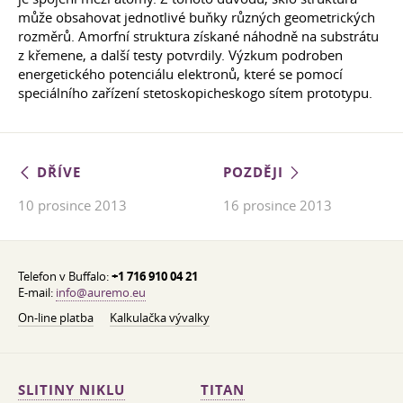
může obsahovat jednotlivé buňky různých geometrických
rozměrů. Amorfní struktura získané náhodně na substrátu
z křemene, a další testy potvrdily. Výzkum podroben
energetického potenciálu elektronů, které se pomocí
speciálního zařízení stetoskopicheskogo sítem prototypu.
DŘÍVE
POZDĚJI
10 prosince 2013
16 prosince 2013
Telefon v Buffalo:
+1 716 910 04 21
E-mail:
info@auremo.eu
On-line platba
Kalkulačka vývalky
SLITINY NIKLU
TITAN