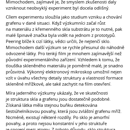
Mimochodem, zajímavé je, že smyslem zkušenosti daly
vzniknout neobvyklý experiment byl docela odlišný.
Cílem experimentu sloužila jako studium vzniku a chování
grafenu v dané situaci. Když výzkumníci začal růst
na materiálu z křemenného skla substrátu je to nutné, pak
malé špinavě značka byla vidět na jednom z prototypů.
Peering blíže k cizí látky, vědci určili, že nejtenčí sklo.
Mimochodem další výzkum se rychle přesunul do náhodně
odvozené látky. Pro tenký film je mnohem zajímavější než
původní experimentálního zařízení. Vzhledem k tomu, že
tloušťka skleněného materiálu je poměrně malé, je snadno
průsvitná. Výkonný elektronový mikroskop umožnil nejen
vzít v úvahu všechny detaily struktury a vlastností formace
skleněné mřížkové, ale také zachytit na film otevření.
Míra jaderného výzkumy ukázaly, že ve skutečnosti
je struktura skla a grafenu jsou dostatečně podobné.
Získaná látka měla stejnou buňku detekována
šestiúhelníkovou povahy, která jsou zvláštní grafenu mříž.
Nicméně, existují některé rozdíly. Po sklo je amorfní
povahy, a proto nejsou konstantní v jeho struktuře
je spojení mezi atomy. Z tohoto důvodu, sklo struktura