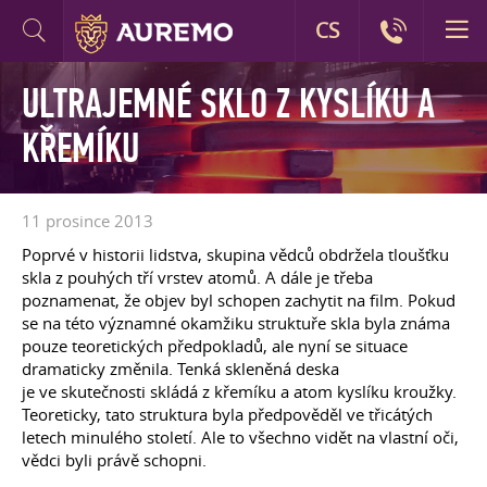
CS
ULTRAJEMNÉ SKLO Z KYSLÍKU A
KŘEMÍKU
11 prosince 2013
Poprvé v historii lidstva, skupina vědců obdržela tloušťku
skla z pouhých tří vrstev atomů. A dále je třeba
poznamenat, že objev byl schopen zachytit na film. Pokud
se na této významné okamžiku struktuře skla byla známa
pouze teoretických předpokladů, ale nyní se situace
dramaticky změnila. Tenká skleněná deska
je ve skutečnosti skládá z křemíku a atom kyslíku kroužky.
Teoreticky, tato struktura byla předpověděl ve třicátých
letech minulého století. Ale to všechno vidět na vlastní oči,
vědci byli právě schopni.