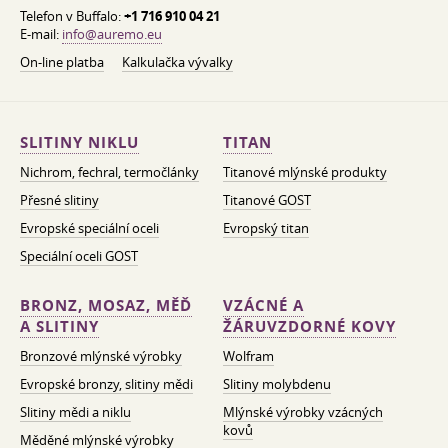
Telefon v Buffalo:
+1 716 910 04 21
E-mail:
info@auremo.eu
On-line platba
Kalkulačka vývalky
SLITINY NIKLU
TITAN
Nichrom, fechral, termočlánky
Titanové mlýnské produkty
Přesné slitiny
Titanové GOST
Evropské speciální oceli
Evropský titan
Speciální oceli GOST
BRONZ, MOSAZ, MĚĎ
VZÁCNÉ A
A SLITINY
ŽÁRUVZDORNÉ KOVY
Bronzové mlýnské výrobky
Wolfram
Evropské bronzy, slitiny mědi
Slitiny molybdenu
Slitiny mědi a niklu
Mlýnské výrobky vzácných
kovů
Měděné mlýnské výrobky