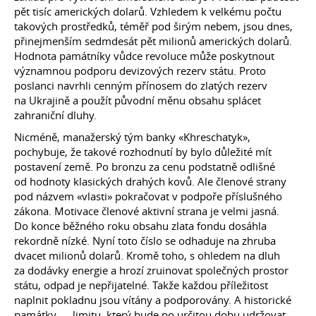
pět tisíc amerických dolarů. Vzhledem k velkému počtu
takových prostředků, téměř pod širým nebem, jsou dnes,
přinejmenším sedmdesát pět milionů amerických dolarů.
Hodnota památníky vůdce revoluce může poskytnout
významnou podporu devizových rezerv státu. Proto
poslanci navrhli cenným přínosem do zlatých rezerv
na Ukrajině a použít původní měnu obsahu splácet
zahraniční dluhy.
Nicméně, manažerský tým banky «Khreschatyk»,
pochybuje, že takové rozhodnutí by bylo důležité mít
postavení země. Po bronzu za cenu podstatně odlišné
od hodnoty klasických drahých kovů. Ale členové strany
pod názvem «vlasti» pokračovat v podpoře příslušného
zákona. Motivace členové aktivní strana je velmi jasná.
Do konce běžného roku obsahu zlata fondu dosáhla
rekordně nízké. Nyní toto číslo se odhaduje na zhruba
dvacet milionů dolarů. Kromě toho, s ohledem na dluh
za dodávky energie a hrozí zruinovat společných prostor
státu, odpad je nepřijatelné. Takže každou příležitost
naplnit pokladnu jsou vítány a podporovány. A historické
památky — limitu, který bude po určitou dobu udržovat