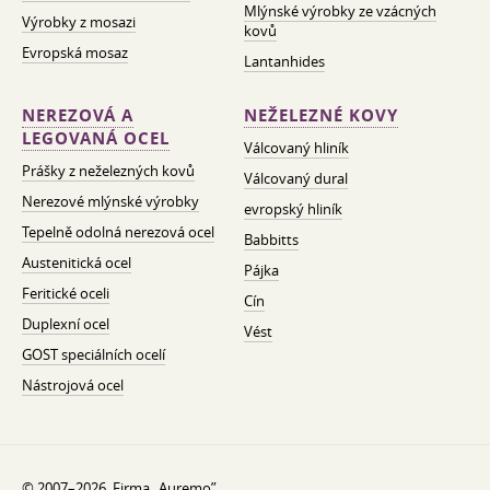
Mlýnské výrobky ze vzácných
Výrobky z mosazi
kovů
Evropská mosaz
Lantanhides
NEREZOVÁ A
NEŽELEZNÉ KOVY
LEGOVANÁ OCEL
Válcovaný hliník
Prášky z neželezných kovů
Válcovaný dural
Nerezové mlýnské výrobky
evropský hliník
Tepelně odolná nerezová ocel
Babbitts
Austenitická ocel
Pájka
Feritické oceli
Cín
Duplexní ocel
Vést
GOST speciálních ocelí
Nástrojová ocel
© 2007–2026. Firma „Auremo”.