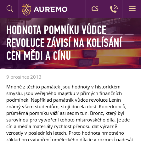
CS
HODNOTA POMNÍKU VŮDCE
REVOLUCE ZÁVISÍ NA KOLÍSÁNÍ
CEN MĚDI A CÍNU
9 prosince 2013
Mnohé z těchto památek jsou hodnoty v historickém
smyslu, jsou veřejného majetku v přímých finančních
podmínek. Například památník vůdce revoluce Lenin
známý všem studentům, stojí docela dost. Koneckonců,
průměrná pomníku váží asi sedm tun. Bronz, který byl
surovinou pro vytvoření tohoto mistrovského díla, je zde
cín a měď a materiály rychlost přenosu dat výrazně
vzrostly v posledních letech. Proto hodnota hmotného
základ pro vytvoření uměleckého díla je v rozmezí padesát