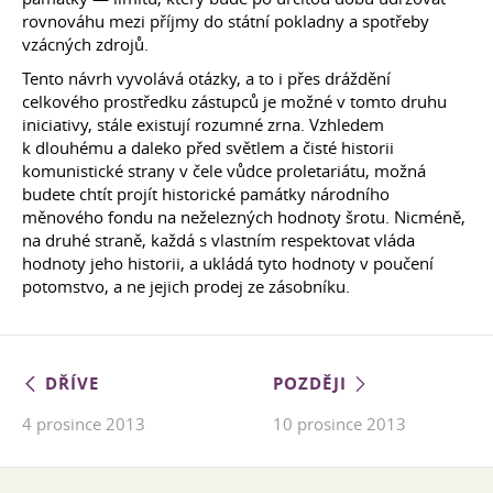
rovnováhu mezi příjmy do státní pokladny a spotřeby
vzácných zdrojů.
Tento návrh vyvolává otázky, a to i přes dráždění
celkového prostředku zástupců je možné v tomto druhu
iniciativy, stále existují rozumné zrna. Vzhledem
k dlouhému a daleko před světlem a čisté historii
komunistické strany v čele vůdce proletariátu, možná
budete chtít projít historické památky národního
měnového fondu na neželezných hodnoty šrotu. Nicméně,
na druhé straně, každá s vlastním respektovat vláda
hodnoty jeho historii, a ukládá tyto hodnoty v poučení
potomstvo, a ne jejich prodej ze zásobníku.
DŘÍVE
POZDĚJI
4 prosince 2013
10 prosince 2013