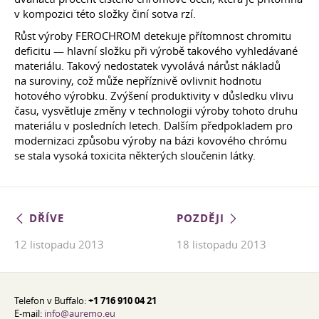
v kompozici této složky činí sotva rzí.
Růst výroby FEROCHROM detekuje přítomnost chromitu
deficitu — hlavní složku při výrobě takového vyhledávané
materiálu. Takový nedostatek vyvolává nárůst nákladů
na suroviny, což může nepříznivě ovlivnit hodnotu
hotového výrobku. Zvýšení produktivity v důsledku vlivu
času, vysvětluje změny v technologii výroby tohoto druhu
materiálu v posledních letech. Dalším předpokladem pro
modernizaci způsobu výroby na bázi kovového chrómu
se stala vysoká toxicita některých sloučenin látky.
DŘÍVE
POZDĚJI
12 listopadu 2013
18 listopadu 2013
Telefon v Buffalo:
+1 716 910 04 21
E-mail:
info@auremo.eu