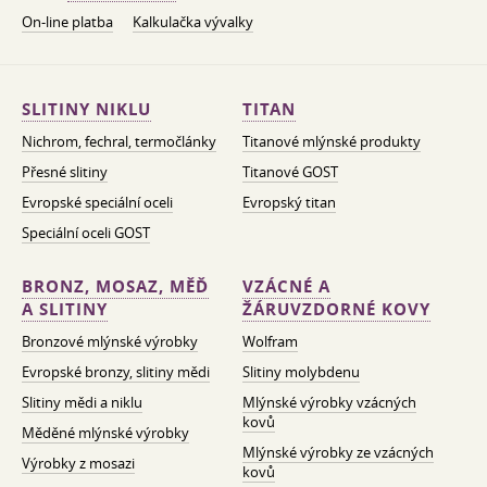
On-line platba
Kalkulačka vývalky
SLITINY NIKLU
TITAN
Nichrom, fechral, termočlánky
Titanové mlýnské produkty
Přesné slitiny
Titanové GOST
Evropské speciální oceli
Evropský titan
Speciální oceli GOST
BRONZ, MOSAZ, MĚĎ
VZÁCNÉ A
A SLITINY
ŽÁRUVZDORNÉ KOVY
Bronzové mlýnské výrobky
Wolfram
Evropské bronzy, slitiny mědi
Slitiny molybdenu
Slitiny mědi a niklu
Mlýnské výrobky vzácných
kovů
Měděné mlýnské výrobky
Mlýnské výrobky ze vzácných
Výrobky z mosazi
kovů