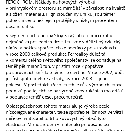
FEROCHROM. Náklady na hotových výrobků
v průmyslovém prostoru se mírně liší v závislosti na kvalitě
a složení materiálu. High-sloučeniny uhlíku jsou téměř
poloviční cenu než jejich protějšky s nízkým procentem
obsahu uhlíku.
V segmentu trhu odpovědný za výrobu tohoto druhu
nejméně za posledních deset let jsme viděli silný cyklický
nárůst a pokles spotřebitelské poptávky po surovinách.
V roce 2000 celková produkce Ferroalloy důležitá
v kontextu celého světového společenství se odhaduje na
téměř pět milionů tun, v příštím roce k poptávce
po surovinách snížila o téměř o čtvrtinu. V roce 2002, opět
je růst spotřebitelské aktivity, av roce 2003 — jeho
poklesu. V posledních třech letech je růst výrobních kapacit
podniků podílejících se na výrobě konstrukčních materiálů
v poptávce téměř deset procent ročně.
Oblast působnosti tohoto materiálu je výroba ocele
nízkolegované charakter, takže spotřebitel činnost ve větší
míře ovlivnit stabilitu trhu kovových výrobků tyto
vlastnosti. Mimochodem v materiálu při obsahu asi
dvanácti procent čistého chromové oceli, která je přítomna