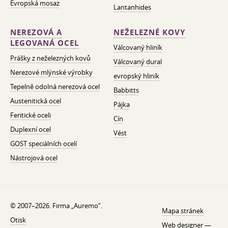
Evropská mosaz
Lantanhides
NEREZOVÁ A
NEŽELEZNÉ KOVY
LEGOVANÁ OCEL
Válcovaný hliník
Prášky z neželezných kovů
Válcovaný dural
Nerezové mlýnské výrobky
evropský hliník
Tepelně odolná nerezová ocel
Babbitts
Austenitická ocel
Pájka
Feritické oceli
Cín
Duplexní ocel
Vést
GOST speciálních ocelí
Nástrojová ocel
© 2007–2026. Firma „Auremo”.
Mapa stránek
Otisk
Web designer —