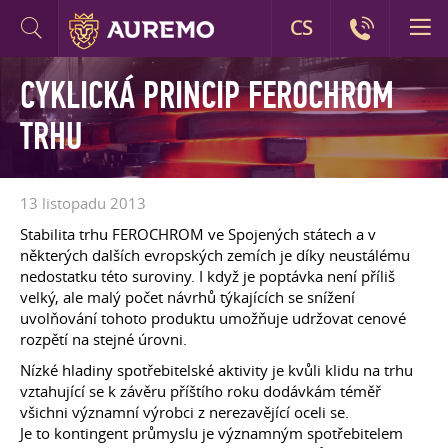
CS
CYKLICKÁ PRINCIP FEROCHROM
TRHU
13 listopadu 2013
Stabilita trhu FEROCHROM ve Spojených státech a v
některých dalších evropských zemích je díky neustálému
nedostatku této suroviny. I když je poptávka není příliš
velký, ale malý počet návrhů týkajících se snížení
uvolňování tohoto produktu umožňuje udržovat cenové
rozpětí na stejné úrovni.
Nízké hladiny spotřebitelské aktivity je kvůli klidu na trhu
vztahující se k závěru příštího roku dodávkám téměř
všichni významní výrobci z nerezavějící oceli se.
Je to kontingent průmyslu je významným spotřebitelem