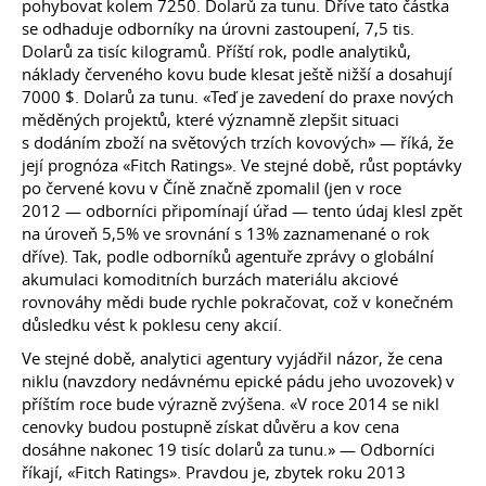
pohybovat kolem 7250. Dolarů za tunu. Dříve tato částka
se odhaduje odborníky na úrovni zastoupení, 7,5 tis.
Dolarů za tisíc kilogramů. Příští rok, podle analytiků,
náklady červeného kovu bude klesat ještě nižší a dosahují
7000 $. Dolarů za tunu. «Teď je zavedení do praxe nových
měděných projektů, které významně zlepšit situaci
s dodáním zboží na světových trzích kovových» — říká, že
její prognóza «Fitch Ratings». Ve stejné době, růst poptávky
po červené kovu v Číně značně zpomalil (jen v roce
2012 — odborníci připomínají úřad — tento údaj klesl zpět
na úroveň 5,5% ve srovnání s 13% zaznamenané o rok
dříve). Tak, podle odborníků agentuře zprávy o globální
akumulaci komoditních burzách materiálu akciové
rovnováhy mědi bude rychle pokračovat, což v konečném
důsledku vést k poklesu ceny akcií.
Ve stejné době, analytici agentury vyjádřil názor, že cena
niklu (navzdory nedávnému epické pádu jeho uvozovek) v
příštím roce bude výrazně zvýšena. «V roce 2014 se nikl
cenovky budou postupně získat důvěru a kov cena
dosáhne nakonec 19 tisíc dolarů za tunu.» — Odborníci
říkají, «Fitch Ratings». Pravdou je, zbytek roku 2013