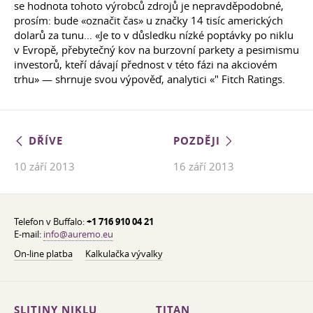
se hodnota tohoto výrobců zdrojů je nepravděpodobné,
prosím: bude «označit čas» u značky 14 tisíc amerických
dolarů za tunu… «Je to v důsledku nízké poptávky po niklu
v Evropě, přebytečný kov na burzovní parkety a pesimismu
investorů, kteří dávají přednost v této fázi na akciovém
trhu» — shrnuje svou výpověď, analytici «" Fitch Ratings.
DŘÍVE
POZDĚJI
10 září 2013
16 září 2013
Telefon v Buffalo:
+1 716 910 04 21
E-mail:
info@auremo.eu
On-line platba
Kalkulačka vývalky
SLITINY NIKLU
TITAN