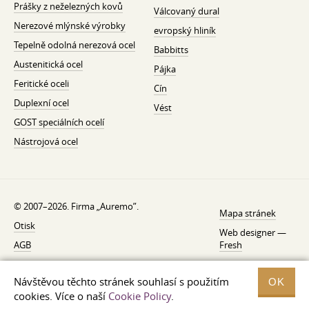
Prášky z neželezných kovů
Válcovaný dural
Nerezové mlýnské výrobky
evropský hliník
Tepelně odolná nerezová ocel
Babbitts
Austenitická ocel
Pájka
Feritické oceli
Cín
Duplexní ocel
Vést
GOST speciálních ocelí
Nástrojová ocel
© 2007–2026. Firma „Auremo”.
Mapa stránek
Otisk
Web designer —
AGB
Fresh
O nás
Návštěvou těchto stránek souhlasí s použitím
OK
Zásady ochrany osobních údajů
cookies. Více o naší
Cookie Policy
.