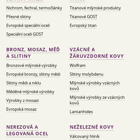
Nichrom, fechral, termočlánky
Titanové mlýnské produkty
Přesné slitiny
Titanové GOST
Evropské speciální oceli
Evropský titan
Speciální oceli GOST
BRONZ, MOSAZ, MĚĎ
VZÁCNÉ A
A SLITINY
ŽÁRUVZDORNÉ KOVY
Bronzové mlýnské výrobky
Wolfram
Evropské bronzy, slitiny mědi
Slitiny molybdenu
Slitiny mědi a niklu
Mlýnské výrobky vzácných
kovů
Měděné mlýnské výrobky
Mlýnské výrobky ze vzácných
Výrobky z mosazi
kovů
Evropská mosaz
Lantanhides
NEREZOVÁ A
NEŽELEZNÉ KOVY
LEGOVANÁ OCEL
Válcovaný hliník