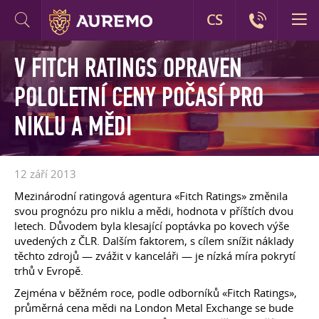
CS
V FITCH RATINGS OPRAVEN
POLOLETNÍ CENY POČASÍ PRO
NIKLU A MĚDI
12 září 2013
Mezinárodní ratingová agentura «Fitch Ratings» změnila
svou prognózu pro niklu a mědi, hodnota v příštích dvou
letech. Důvodem byla klesající poptávka po kovech výše
uvedených z ČLR. Dalším faktorem, s cílem snížit náklady
těchto zdrojů — zvážit v kanceláři — je nízká míra pokrytí
trhů v Evropě.
Zejména v běžném roce, podle odborníků «Fitch Ratings»,
průměrná cena mědi na London Metal Exchange se bude