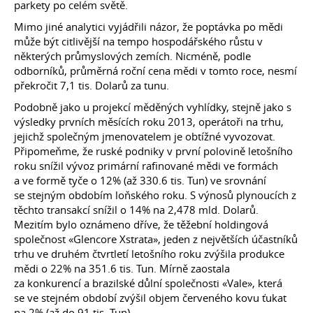
parkety po celém světě.
Mimo jiné analytici vyjádřili názor, že poptávka po mědi
může být citlivější na tempo hospodářského růstu v
některých průmyslových zemích. Nicméně, podle
odborníků, průměrná roční cena mědi v tomto roce, nesmí
překročit 7,1 tis. Dolarů za tunu.
Podobně jako u projekcí měděných vyhlídky, stejně jako s
výsledky prvních měsících roku 2013, operátoři na trhu,
jejichž společným jmenovatelem je obtížné vyvozovat.
Připomeňme, že ruské podniky v první polovině letošního
roku snížil vývoz primární rafinované mědi ve formách
a ve formě tyče o 12% (až 330.6 tis. Tun) ve srovnání
se stejným obdobím loňského roku. S výnosů plynoucích z
těchto transakcí snížil o 14% na 2,478 mld. Dolarů.
Mezitím bylo oznámeno dříve, že těžební holdingová
společnost «Glencore Xstrata», jeden z největších účastníků
trhu ve druhém čtvrtletí letošního roku zvýšila produkce
mědi o 22% na 351.6 tis. Tun. Mírně zaostala
za konkurencí a brazilské důlní společnosti «Vale», která
se ve stejném období zvýšil objem červeného kovu ťukat
na 2% (až do 91 tis. Tun).