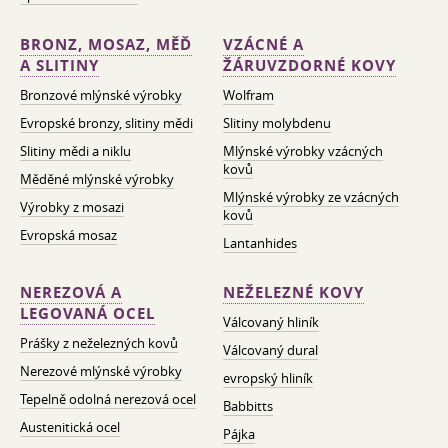
BRONZ, MOSAZ, MĚĎ
VZÁCNÉ A
A SLITINY
ŽÁRUVZDORNÉ KOVY
Bronzové mlýnské výrobky
Wolfram
Evropské bronzy, slitiny mědi
Slitiny molybdenu
Slitiny mědi a niklu
Mlýnské výrobky vzácných
kovů
Měděné mlýnské výrobky
Mlýnské výrobky ze vzácných
Výrobky z mosazi
kovů
Evropská mosaz
Lantanhides
NEREZOVÁ A
NEŽELEZNÉ KOVY
LEGOVANÁ OCEL
Válcovaný hliník
Prášky z neželezných kovů
Válcovaný dural
Nerezové mlýnské výrobky
evropský hliník
Tepelně odolná nerezová ocel
Babbitts
Austenitická ocel
Pájka