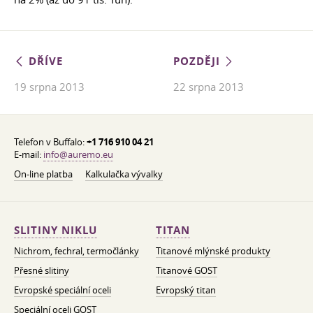
DŘÍVE
POZDĚJI
19 srpna 2013
22 srpna 2013
Telefon v Buffalo:
+1 716 910 04 21
E-mail:
info@auremo.eu
On-line platba
Kalkulačka vývalky
SLITINY NIKLU
TITAN
Nichrom, fechral, termočlánky
Titanové mlýnské produkty
Přesné slitiny
Titanové GOST
Evropské speciální oceli
Evropský titan
Speciální oceli GOST