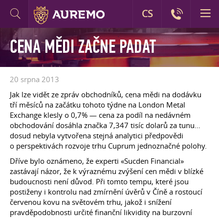
CS
CENA MĚDI ZAČNE PADAT
20 srpna 2013
Jak lze vidět ze zpráv obchodníků, cena mědi na dodávku
tří měsíců na začátku tohoto týdne na London Metal
Exchange klesly o 0,7% — cena za podíl na nedávném
obchodování dosáhla značka 7,347 tisíc dolarů za tunu…
dosud nebyla vytvořena stejná analytici předpovědi
o perspektivách rozvoje trhu Cuprum jednoznačné polohy.
Dříve bylo oznámeno, že experti «Sucden Financial»
zastávají názor, že k výraznému zvýšení cen mědi v blízké
budoucnosti není důvod. Při tomto tempu, které jsou
postiženy i kontrolu nad zmírnění úvěrů v Číně a rostoucí
červenou kovu na světovém trhu, jakož i snížení
pravděpodobnosti určité finanční likvidity na burzovní