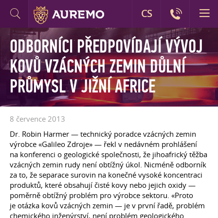
CS
ODBORNÍCI PŘEDPOVÍDAJÍ VÝVOJ
KOVŮ VZÁCNÝCH ZEMIN DŮLNÍ
PRŮMYSL V JIŽNÍ AFRICE
8 července 2013
Dr. Robin Harmer — technický poradce vzácných zemin
výrobce «Galileo Zdroje» — řekl v nedávném prohlášení
na konferenci o geologické společnosti, že jihoafrický těžba
vzácných zemin rudy není obtížný úkol. Nicméně odborník
za to, že separace surovin na konečné vysoké koncentraci
produktů, které obsahují čisté kovy nebo jejich oxidy —
poměrně obtížný problém pro výrobce sektoru. «Proto
je otázka kovů vzácných zemin — je v první řadě, problém
chemického inženýrství, není problém geologického