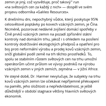
zemin je jiný, což vysvětluje, proč takový" run
«na světových cen za každý z nich» — dospěl ve svém
projevu odborníka «Galileo Resources».
K dnešnímu dni, nepochybný vůdce, který poskytuje 95%
celosvětové poptávky po kovech vzácných zemin, je Čína.
Nicméně, pozorovat nedávné zvýšení domácí spotřeby v
Číně prvků vzácných zemin na pozadí zpřísnění státní
kontroly nad domácím trhu, jakož i s ohledem na posílení
kontroly dodržování ekologických předpisů a opatření pro
boj proti neformální výrobu a prodej kovů vzácných zemin,
sníží globální podíl země na trh těchto prostředků. To,
spolu se stabilním růstem světových cen na trhu umožní
operátorům učinit průlom ve vývoji podniků na výrobu
vzácných zemin v jiných zemích, zejména — v Jižní Africe.
Ve stejné době, Dr. Harmer nevylučuje, že subjekty na trhu
kovů vzácných zemin lze očekávat nepříjemné překvapení
na paměti, jeho složitosti a nepředvídatelnost, je ještě
důležitější v období stagnace většiny hlavních světových
ekonomik.