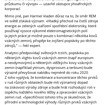
průzkumu či vývoje» — uzavřel zástupce jihoafrických
korporací.
Mimo jiné, pan Harmer kladen důraz na to, že směr REM
ve světě získává význam. «Hladký přechod na čistší zdroje
energie a» zelených «zařízení spotřební elektroniky, které
používají vysoce výkonné elektromagnetických polí
(a jejich práce je možné pouze s kombinací několika kovů
vzácných zemin), přispěje ke zvýšení poptávky po těchto
zdrojů," — řekl expert.
Analytici předpovídají světových trzích, poptávka po
některých «light» kovů vzácných zemin (např europium
a neodymovými) a některých «těžkých» kovy vzácných
zemin (například yttrium, dysprosium a terbium) bude
výrazně převyšovat nabídku nejméně do roku 2020.
Z toho vyplývá, že kombinace a koncentrace těchto prvků
v rud různých oblastech bude mít významný dopad
na ziskovost výroby zdroje a bude hrát rozhodující roli v
úspěchu každého nového těžby a zpracování vzácných
zemin rud. «Specifičnost tohoto trhu je skutečnost, že
přírodní a technologické výhody různých prvků vzácných