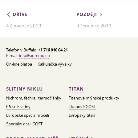
DŘÍVE
POZDĚJI
4 července 2013
9 července 2013
Telefon v Buffalo:
+1 716 910 04 21
E-mail:
info@auremo.eu
On-line platba
Kalkulačka vývalky
SLITINY NIKLU
TITAN
Nichrom, fechral, termočlánky
Titanové mlýnské produkty
Přesné slitiny
Titanové GOST
Evropské speciální oceli
Evropský titan
Speciální oceli GOST