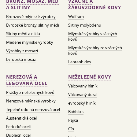
BRONZ, MOSAZ, MĚĎ
VZÁCNÉ A
A SLITINY
ŽÁRUVZDORNÉ KOVY
Bronzové mlýnské výrobky
Wolfram
Evropské bronzy, slitiny mědi
Slitiny molybdenu
Slitiny mědi a niklu
Mlýnské výrobky vzácných
kovů
Měděné mlýnské výrobky
Mlýnské výrobky ze vzácných
Výrobky z mosazi
kovů
Evropská mosaz
Lantanhides
NEREZOVÁ A
NEŽELEZNÉ KOVY
LEGOVANÁ OCEL
Válcovaný hliník
Prášky z neželezných kovů
Válcovaný dural
Nerezové mlýnské výrobky
evropský hliník
Tepelně odolná nerezová ocel
Babbitts
Austenitická ocel
Pájka
Feritické oceli
Cín
Duplexní ocel